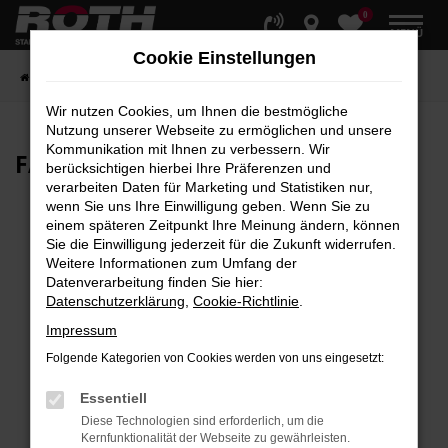
0
Zum
MENÜ
Hauptinhalt
Cookie Einstellungen
springen
Startseite
Fahrzeuge
Fahrzeugbestand
Wir nutzen Cookies, um Ihnen die bestmögliche
Nutzung unserer Webseite zu ermöglichen und unsere
Kommunikation mit Ihnen zu verbessern. Wir
FAHRZEUG-
SHOWROOM
berücksichtigen hierbei Ihre Präferenzen und
verarbeiten Daten für Marketing und Statistiken nur,
wenn Sie uns Ihre Einwilligung geben. Wenn Sie zu
einem späteren Zeitpunkt Ihre Meinung ändern, können
Sie die Einwilligung jederzeit für die Zukunft widerrufen.
Fehler: Network Error
Weitere Informationen zum Umfang der
Datenverarbeitung finden Sie hier:
Beim Laden ist ein Fehler aufgetreten.
Datenschutzerklärung
,
Cookie-Richtlinie
.
Hier sind ein paar Tipps, die dir helfen können:
Impressum
Überprüfe deine Firewall und deine
Folgende Kategorien von Cookies werden von uns eingesetzt:
Internetverbindung.
Laden andere Webseiten, zum Beispiel deine
Essentiell
Suchmaschine?
Diese Technologien sind erforderlich, um die
Kernfunktionalität der Webseite zu gewährleisten.