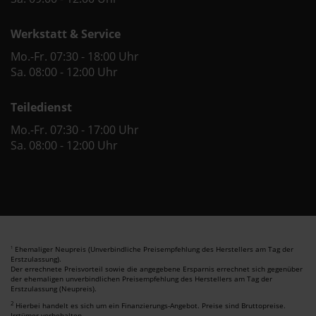
Werkstatt & Service
Mo.-Fr. 07:30 - 18:00 Uhr
Sa. 08:00 - 12:00 Uhr
Teiledienst
Mo.-Fr. 07:30 - 17:00 Uhr
Sa. 08:00 - 12:00 Uhr
Ehemaliger Neupreis (Unverbindliche Preisempfehlung des Herstellers am Tag der
1
Erstzulassung).
Der errechnete Preisvorteil sowie die angegebene Ersparnis errechnet sich gegenüber
der ehemaligen unverbindlichen Preisempfehlung des Herstellers am Tag der
Erstzulassung (Neupreis).
2
Hierbei handelt es sich um ein Finanzierungs-Angebot. Preise sind Bruttopreise.
Irrtümer vorbehalten.