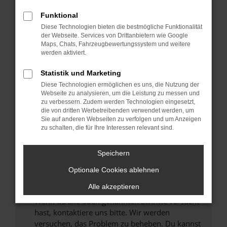
Prüfe deine Browsererweiterungen.
Manche Erweiterungen, wie Werbeblocker,
Funktional
können das Laden bestimmter Seiten
Diese Technologien bieten die bestmögliche Funktionalität
verhindern. Funktioniert die Seite in einem
der Webseite. Services von Drittanbietern wie Google
anderen Browser oder in einem privaten
Maps, Chats, Fahrzeugbewertungssystem und weitere
werden aktiviert.
Fenster?
Starte dein Gerät neu.
Statistik und Marketing
Das kann manchmal helfen, vorübergehende
Diese Technologien ermöglichen es uns, die Nutzung der
Probleme zu beheben.
Webseite zu analysieren, um die Leistung zu messen und
zu verbessern. Zudem werden Technologien eingesetzt,
Stelle sicher, dass dein Browser und dein
die von dritten Werbetreibenden verwendet werden, um
Betriebssystem auf dem neuesten Stand
Sie auf anderen Webseiten zu verfolgen und um Anzeigen
zu schalten, die für Ihre Interessen relevant sind.
sind.
Veraltete Software birgt nicht nur ein
Sicherheitsrisiko, sondern kann auch dazu
Speichern
führen, dass bestimmte Funktionen nicht mehr
Optionale Cookies ablehnen
unterstützt werden.
Alle akzeptieren
Wende dich an den Webseitenbetreiber.
Wenn du alle oben genannten Schritte versucht
hast, kontaktiere uns bitte. Wir werden
versuchen, das Problem zu beheben. Du kannst