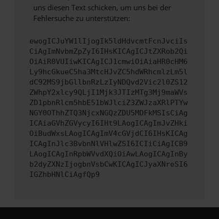
uns diesen Text schicken, um uns bei der
Fehlersuche zu unterstützen:
ewogICJuYW1lIjogIk5ldHdvcmtFcnJvciIs
CiAgImNvbmZpZyI6IHsKICAgICJtZXRob2Qi
OiAiR0VUIiwKICAgICJ1cmwiOiAiaHR0cHM6
Ly9hcGkueC5ha3MtcHJvZC5hdWRhcmlzLm5l
dC92MS9jbGllbnRzLzIyNDQvd2Vic2l0ZS12
ZWhpY2xlcy9QLjI1Mjk3JTIzMTg3Mj9maWVs
ZD1pbnRlcm5hbE51bWJlciZ3ZWJzaXRlPTYw
NGY0OThhZTQ3NjcxNGQzZDU5MDFkMSIsCiAg
ICAiaGVhZGVycyI6IHt9LAogICAgImJvZHki
OiBudWxsLAogICAgImV4cGVjdCI6IHsKICAg
ICAgInJlc3BvbnNlVHlwZSI6ICIiCiAgICB9
LAogICAgInRpbWVvdXQiOiAwLAogICAgInBy
b2dyZXNzIjogbnVsbCwKICAgICJyaXNreSI6
IGZhbHNlCiAgfQp9