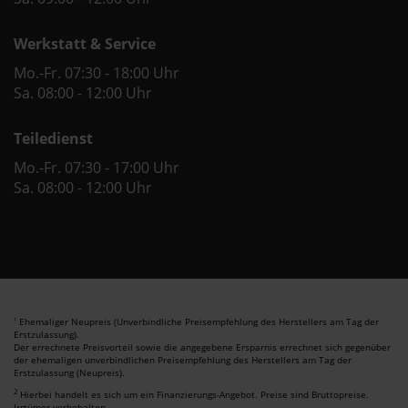
Werkstatt & Service
Mo.-Fr. 07:30 - 18:00 Uhr
Sa. 08:00 - 12:00 Uhr
Teiledienst
Mo.-Fr. 07:30 - 17:00 Uhr
Sa. 08:00 - 12:00 Uhr
Ehemaliger Neupreis (Unverbindliche Preisempfehlung des Herstellers am Tag der
1
Erstzulassung).
Der errechnete Preisvorteil sowie die angegebene Ersparnis errechnet sich gegenüber
der ehemaligen unverbindlichen Preisempfehlung des Herstellers am Tag der
Erstzulassung (Neupreis).
2
Hierbei handelt es sich um ein Finanzierungs-Angebot. Preise sind Bruttopreise.
Irrtümer vorbehalten.