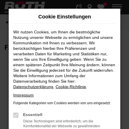
0
Zum
MENÜ
Hauptinhalt
Cookie Einstellungen
springen
Startseite
Fahrzeuge
Fahrzeugbestand
Wir nutzen Cookies, um Ihnen die bestmögliche
Nutzung unserer Webseite zu ermöglichen und unsere
Kommunikation mit Ihnen zu verbessern. Wir
FAHRZEUG-
SHOWROOM
berücksichtigen hierbei Ihre Präferenzen und
verarbeiten Daten für Marketing und Statistiken nur,
wenn Sie uns Ihre Einwilligung geben. Wenn Sie zu
einem späteren Zeitpunkt Ihre Meinung ändern, können
Sie die Einwilligung jederzeit für die Zukunft widerrufen.
Fehler: Network Error
Weitere Informationen zum Umfang der
Datenverarbeitung finden Sie hier:
Beim Laden ist ein Fehler aufgetreten.
Datenschutzerklärung
,
Cookie-Richtlinie
.
Hier sind ein paar Tipps, die dir helfen können:
Impressum
Überprüfe deine Firewall und deine
Folgende Kategorien von Cookies werden von uns eingesetzt:
Internetverbindung.
Laden andere Webseiten, zum Beispiel deine
Essentiell
Suchmaschine?
Diese Technologien sind erforderlich, um die
Kernfunktionalität der Webseite zu gewährleisten.