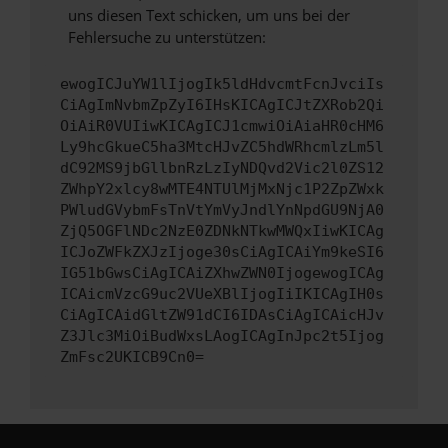
uns diesen Text schicken, um uns bei der
Fehlersuche zu unterstützen:
ewogICJuYW1lIjogIk5ldHdvcmtFcnJvciIs
CiAgImNvbmZpZyI6IHsKICAgICJtZXRob2Qi
OiAiR0VUIiwKICAgICJ1cmwiOiAiaHR0cHM6
Ly9hcGkueC5ha3MtcHJvZC5hdWRhcmlzLm5l
dC92MS9jbGllbnRzLzIyNDQvd2Vic2l0ZS12
ZWhpY2xlcy8wMTE4NTUlMjMxNjc1P2ZpZWxk
PWludGVybmFsTnVtYmVyJndlYnNpdGU9NjA0
ZjQ5OGFlNDc2NzE0ZDNkNTkwMWQxIiwKICAg
ICJoZWFkZXJzIjoge30sCiAgICAiYm9keSI6
IG51bGwsCiAgICAiZXhwZWN0IjogewogICAg
ICAicmVzcG9uc2VUeXBlIjogIiIKICAgIH0s
CiAgICAidGltZW91dCI6IDAsCiAgICAicHJv
Z3Jlc3MiOiBudWxsLAogICAgInJpc2t5Ijog
ZmFsc2UKICB9Cn0=