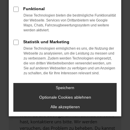
Prüfe deine Browsererweiterungen.
Manche Erweiterungen, wie Werbeblocker,
Funktional
können das Laden bestimmter Seiten
Diese Technologien bieten die bestmögliche Funktionalität
verhindern. Funktioniert die Seite in einem
der Webseite. Services von Drittanbietern wie Google
anderen Browser oder in einem privaten
Maps, Chats, Fahrzeugbewertungssystem und weitere
werden aktiviert.
Fenster?
Starte dein Gerät neu.
Statistik und Marketing
Das kann manchmal helfen, vorübergehende
Diese Technologien ermöglichen es uns, die Nutzung der
Probleme zu beheben.
Webseite zu analysieren, um die Leistung zu messen und
zu verbessern. Zudem werden Technologien eingesetzt,
Stelle sicher, dass dein Browser und dein
die von dritten Werbetreibenden verwendet werden, um
Betriebssystem auf dem neuesten Stand
Sie auf anderen Webseiten zu verfolgen und um Anzeigen
zu schalten, die für Ihre Interessen relevant sind.
sind.
Veraltete Software birgt nicht nur ein
Sicherheitsrisiko, sondern kann auch dazu
Speichern
führen, dass bestimmte Funktionen nicht mehr
Optionale Cookies ablehnen
unterstützt werden.
Alle akzeptieren
Wende dich an den Webseitenbetreiber.
Wenn du alle oben genannten Schritte versucht
hast, kontaktiere uns bitte. Wir werden
versuchen, das Problem zu beheben. Du kannst