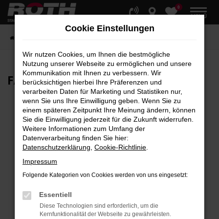
0
Zum
MENÜ
Hauptinhalt
Cookie Einstellungen
springen
Startseite
Fahrzeuge
Fahrzeugbestand
Wir nutzen Cookies, um Ihnen die bestmögliche
Nutzung unserer Webseite zu ermöglichen und unsere
Kommunikation mit Ihnen zu verbessern. Wir
FAHRZEUG-
SHOWROOM
berücksichtigen hierbei Ihre Präferenzen und
verarbeiten Daten für Marketing und Statistiken nur,
wenn Sie uns Ihre Einwilligung geben. Wenn Sie zu
einem späteren Zeitpunkt Ihre Meinung ändern, können
Sie die Einwilligung jederzeit für die Zukunft widerrufen.
Fehler: Network Error
Weitere Informationen zum Umfang der
Datenverarbeitung finden Sie hier:
Beim Laden ist ein Fehler aufgetreten.
Datenschutzerklärung
,
Cookie-Richtlinie
.
Hier sind ein paar Tipps, die dir helfen können:
Impressum
Überprüfe deine Firewall und deine
Folgende Kategorien von Cookies werden von uns eingesetzt:
Internetverbindung.
Laden andere Webseiten, zum Beispiel deine
Essentiell
Suchmaschine?
Diese Technologien sind erforderlich, um die
Kernfunktionalität der Webseite zu gewährleisten.