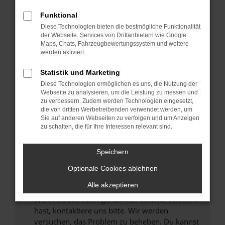
Prüfe deine Browsererweiterungen.
Manche Erweiterungen, wie Werbeblocker,
Funktional
können das Laden bestimmter Seiten
Diese Technologien bieten die bestmögliche Funktionalität
verhindern. Funktioniert die Seite in einem
der Webseite. Services von Drittanbietern wie Google
anderen Browser oder in einem privaten
Maps, Chats, Fahrzeugbewertungssystem und weitere
werden aktiviert.
Fenster?
Starte dein Gerät neu.
Statistik und Marketing
Das kann manchmal helfen, vorübergehende
Diese Technologien ermöglichen es uns, die Nutzung der
Probleme zu beheben.
Webseite zu analysieren, um die Leistung zu messen und
zu verbessern. Zudem werden Technologien eingesetzt,
Stelle sicher, dass dein Browser und dein
die von dritten Werbetreibenden verwendet werden, um
Betriebssystem auf dem neuesten Stand
Sie auf anderen Webseiten zu verfolgen und um Anzeigen
zu schalten, die für Ihre Interessen relevant sind.
sind.
Veraltete Software birgt nicht nur ein
Sicherheitsrisiko, sondern kann auch dazu
Speichern
führen, dass bestimmte Funktionen nicht mehr
Optionale Cookies ablehnen
unterstützt werden.
Alle akzeptieren
Wende dich an den Webseitenbetreiber.
Wenn du alle oben genannten Schritte versucht
hast, kontaktiere uns bitte. Wir werden
versuchen, das Problem zu beheben. Du kannst