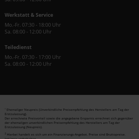
Werkstatt & Service
Mo.-Fr. 07:30 - 18:00 Uhr
Sa. 08:00 - 12:00 Uhr
Teiledienst
Mo.-Fr. 07:30 - 17:00 Uhr
Sa. 08:00 - 12:00 Uhr
Ehemaliger Neupreis (Unverbindliche Preisempfehlung des Herstellers am Tag der
1
Erstzulassung).
Der errechnete Preisvorteil sowie die angegebene Ersparnis errechnet sich gegenüber
der ehemaligen unverbindlichen Preisempfehlung des Herstellers am Tag der
Erstzulassung (Neupreis).
2
Hierbei handelt es sich um ein Finanzierungs-Angebot. Preise sind Bruttopreise.
Irrtümer vorbehalten.