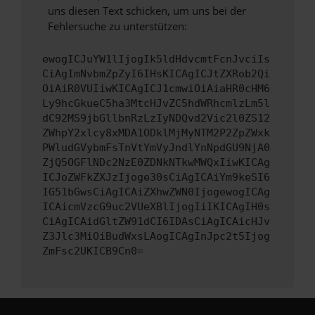
uns diesen Text schicken, um uns bei der
Fehlersuche zu unterstützen:
ewogICJuYW1lIjogIk5ldHdvcmtFcnJvciIs
CiAgImNvbmZpZyI6IHsKICAgICJtZXRob2Qi
OiAiR0VUIiwKICAgICJ1cmwiOiAiaHR0cHM6
Ly9hcGkueC5ha3MtcHJvZC5hdWRhcmlzLm5l
dC92MS9jbGllbnRzLzIyNDQvd2Vic2l0ZS12
ZWhpY2xlcy8xMDA1ODklMjMyNTM2P2ZpZWxk
PWludGVybmFsTnVtYmVyJndlYnNpdGU9NjA0
ZjQ5OGFlNDc2NzE0ZDNkNTkwMWQxIiwKICAg
ICJoZWFkZXJzIjoge30sCiAgICAiYm9keSI6
IG51bGwsCiAgICAiZXhwZWN0IjogewogICAg
ICAicmVzcG9uc2VUeXBlIjogIiIKICAgIH0s
CiAgICAidGltZW91dCI6IDAsCiAgICAicHJv
Z3Jlc3MiOiBudWxsLAogICAgInJpc2t5Ijog
ZmFsc2UKICB9Cn0=