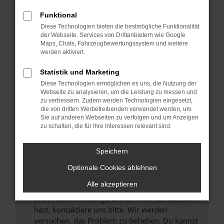
Prüfe deine Browsererweiterungen.
Manche Erweiterungen, wie Werbeblocker,
Funktional
können das Laden bestimmter Seiten
Diese Technologien bieten die bestmögliche Funktionalität
verhindern. Funktioniert die Seite in einem
der Webseite. Services von Drittanbietern wie Google
anderen Browser oder in einem privaten
Maps, Chats, Fahrzeugbewertungssystem und weitere
werden aktiviert.
Fenster?
Starte dein Gerät neu.
Statistik und Marketing
Das kann manchmal helfen, vorübergehende
Diese Technologien ermöglichen es uns, die Nutzung der
Probleme zu beheben.
Webseite zu analysieren, um die Leistung zu messen und
zu verbessern. Zudem werden Technologien eingesetzt,
Stelle sicher, dass dein Browser und dein
die von dritten Werbetreibenden verwendet werden, um
Betriebssystem auf dem neuesten Stand
Sie auf anderen Webseiten zu verfolgen und um Anzeigen
zu schalten, die für Ihre Interessen relevant sind.
sind.
Veraltete Software birgt nicht nur ein
Sicherheitsrisiko, sondern kann auch dazu
Speichern
führen, dass bestimmte Funktionen nicht mehr
Optionale Cookies ablehnen
unterstützt werden.
Alle akzeptieren
Wende dich an den Webseitenbetreiber.
Wenn du alle oben genannten Schritte versucht
hast, kontaktiere uns bitte. Wir werden
versuchen, das Problem zu beheben. Du kannst