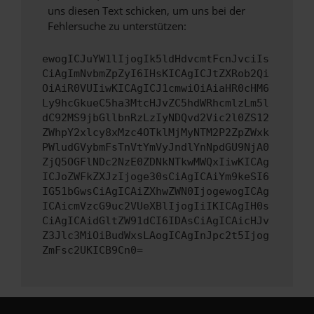
uns diesen Text schicken, um uns bei der
Fehlersuche zu unterstützen:
ewogICJuYW1lIjogIk5ldHdvcmtFcnJvciIs
CiAgImNvbmZpZyI6IHsKICAgICJtZXRob2Qi
OiAiR0VUIiwKICAgICJ1cmwiOiAiaHR0cHM6
Ly9hcGkueC5ha3MtcHJvZC5hdWRhcmlzLm5l
dC92MS9jbGllbnRzLzIyNDQvd2Vic2l0ZS12
ZWhpY2xlcy8xMzc4OTklMjMyNTM2P2ZpZWxk
PWludGVybmFsTnVtYmVyJndlYnNpdGU9NjA0
ZjQ5OGFlNDc2NzE0ZDNkNTkwMWQxIiwKICAg
ICJoZWFkZXJzIjoge30sCiAgICAiYm9keSI6
IG51bGwsCiAgICAiZXhwZWN0IjogewogICAg
ICAicmVzcG9uc2VUeXBlIjogIiIKICAgIH0s
CiAgICAidGltZW91dCI6IDAsCiAgICAicHJv
Z3Jlc3MiOiBudWxsLAogICAgInJpc2t5Ijog
ZmFsc2UKICB9Cn0=