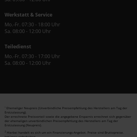
Werkstatt & Service
Mo.-Fr. 07:30 - 18:00 Uhr
Sa. 08:00 - 12:00 Uhr
Teiledienst
Mo.-Fr. 07:30 - 17:00 Uhr
Sa. 08:00 - 12:00 Uhr
Ehemaliger Neupreis (Unverbindliche Preisempfehlung des Herstellers am Tag der
1
Erstzulassung).
Der errechnete Preisvorteil sowie die angegebene Ersparnis errechnet sich gegenüber
der ehemaligen unverbindlichen Preisempfehlung des Herstellers am Tag der
Erstzulassung (Neupreis).
2
Hierbei handelt es sich um ein Finanzierungs-Angebot. Preise sind Bruttopreise.
Irrtümer vorbehalten.