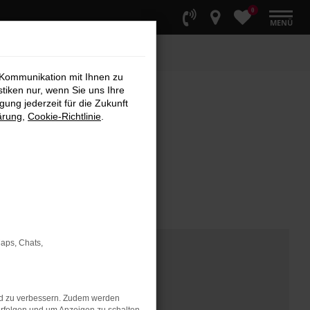
0
MENÜ
 Kommunikation mit Ihnen zu
stiken nur, wenn Sie uns Ihre
ung jederzeit für die Zukunft
ärung
,
Cookie-Richtlinie
.
Maps, Chats,
nd zu verbessern. Zudem werden