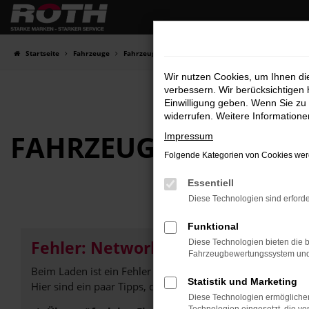
Zum
Hauptinhalt
springen
Startseite
Fahrzeuge
Fahrzeugbestand
Wir nutzen Cookies, um Ihnen d
verbessern. Wir berücksichtigen 
Einwilligung geben. Wenn Sie zu 
widerrufen. Weitere Information
FAHRZEUG-
SHOWRO
Impressum
Folgende Kategorien von Cookies werd
Essentiell
Diese Technologien sind erforde
Funktional
Fehler: Network Error
Diese Technologien bieten die b
Fahrzeugbewertungssystem und w
Beim Laden ist ein Fehler aufgetreten.
Statistik und Marketing
Hier sind ein paar Tipps, die dir helfen können:
Diese Technologien ermöglichen