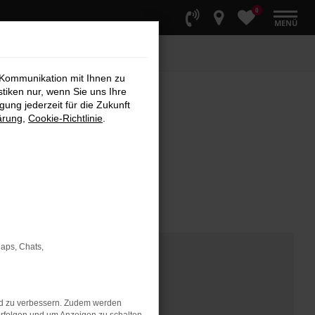
0
MENÜ
 Kommunikation mit Ihnen zu
stiken nur, wenn Sie uns Ihre
ung jederzeit für die Zukunft
ärung
,
Cookie-Richtlinie
.
Maps, Chats,
nd zu verbessern. Zudem werden