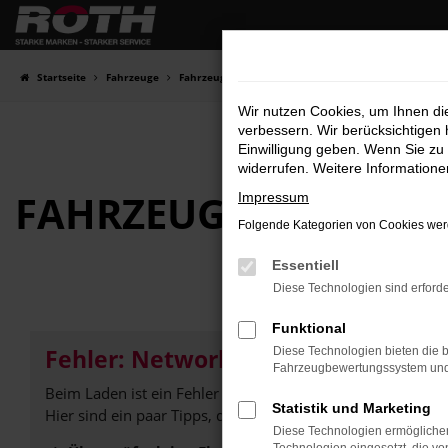
Zum
Hauptinhalt
springen
Startseite
Fahrzeuge
Fahrzeugbestand
Wir nutzen Cookies, um Ihnen d
verbessern. Wir berücksichtigen 
Einwilligung geben. Wenn Sie zu 
widerrufen. Weitere Information
FAHRZEUG-
SHOWRO
Impressum
Folgende Kategorien von Cookies werd
Essentiell
Diese Technologien sind erforde
Funktional
Fehler: Network Error
Diese Technologien bieten die b
Fahrzeugbewertungssystem und w
Beim Laden ist ein Fehler aufgetreten.
Statistik und Marketing
Hier sind ein paar Tipps, die dir helfen können:
Diese Technologien ermöglichen