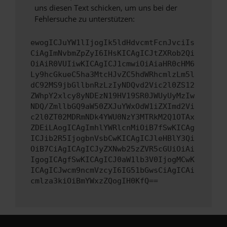
uns diesen Text schicken, um uns bei der
Fehlersuche zu unterstützen:
ewogICJuYW1lIjogIk5ldHdvcmtFcnJvciIs
CiAgImNvbmZpZyI6IHsKICAgICJtZXRob2Qi
OiAiR0VUIiwKICAgICJ1cmwiOiAiaHR0cHM6
Ly9hcGkueC5ha3MtcHJvZC5hdWRhcmlzLm5l
dC92MS9jbGllbnRzLzIyNDQvd2Vic2l0ZS12
ZWhpY2xlcy8yNDEzN19HV19SR0JWUyUyMzIw
NDQ/ZmllbGQ9aW50ZXJuYWxOdW1iZXImd2Vi
c2l0ZT02MDRmNDk4YWU0NzY3MTRkM2Q1OTAx
ZDEiLAogICAgImhlYWRlcnMiOiB7fSwKICAg
ICJib2R5IjogbnVsbCwKICAgICJleHBlY3Qi
OiB7CiAgICAgICJyZXNwb25zZVR5cGUiOiAi
IgogICAgfSwKICAgICJ0aW1lb3V0IjogMCwK
ICAgICJwcm9ncmVzcyI6IG51bGwsCiAgICAi
cmlza3kiOiBmYWxzZQogIH0KfQ==