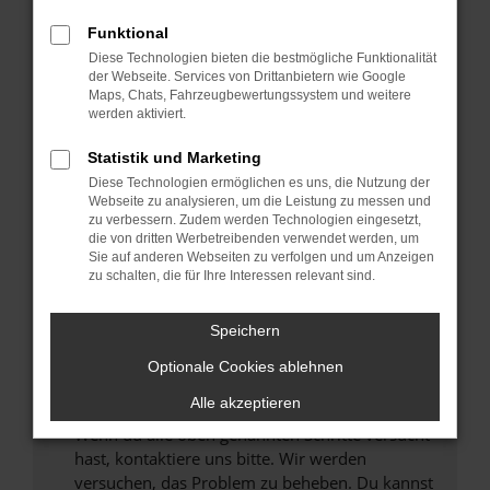
Prüfe deine Browsererweiterungen.
Manche Erweiterungen, wie Werbeblocker,
Funktional
können das Laden bestimmter Seiten
Diese Technologien bieten die bestmögliche Funktionalität
verhindern. Funktioniert die Seite in einem
der Webseite. Services von Drittanbietern wie Google
anderen Browser oder in einem privaten
Maps, Chats, Fahrzeugbewertungssystem und weitere
werden aktiviert.
Fenster?
Starte dein Gerät neu.
Statistik und Marketing
Das kann manchmal helfen, vorübergehende
Diese Technologien ermöglichen es uns, die Nutzung der
Probleme zu beheben.
Webseite zu analysieren, um die Leistung zu messen und
zu verbessern. Zudem werden Technologien eingesetzt,
Stelle sicher, dass dein Browser und dein
die von dritten Werbetreibenden verwendet werden, um
Betriebssystem auf dem neuesten Stand
Sie auf anderen Webseiten zu verfolgen und um Anzeigen
zu schalten, die für Ihre Interessen relevant sind.
sind.
Veraltete Software birgt nicht nur ein
Sicherheitsrisiko, sondern kann auch dazu
Speichern
führen, dass bestimmte Funktionen nicht mehr
Optionale Cookies ablehnen
unterstützt werden.
Alle akzeptieren
Wende dich an den Webseitenbetreiber.
Wenn du alle oben genannten Schritte versucht
hast, kontaktiere uns bitte. Wir werden
versuchen, das Problem zu beheben. Du kannst