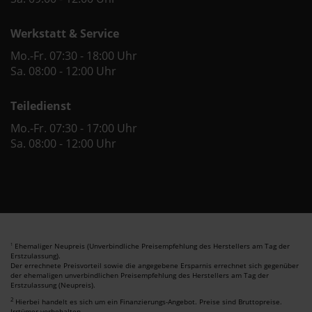
Werkstatt & Service
Mo.-Fr. 07:30 - 18:00 Uhr
Sa. 08:00 - 12:00 Uhr
Teiledienst
Mo.-Fr. 07:30 - 17:00 Uhr
Sa. 08:00 - 12:00 Uhr
Ehemaliger Neupreis (Unverbindliche Preisempfehlung des Herstellers am Tag der
1
Erstzulassung).
Der errechnete Preisvorteil sowie die angegebene Ersparnis errechnet sich gegenüber
der ehemaligen unverbindlichen Preisempfehlung des Herstellers am Tag der
Erstzulassung (Neupreis).
2
Hierbei handelt es sich um ein Finanzierungs-Angebot. Preise sind Bruttopreise.
Irrtümer vorbehalten.