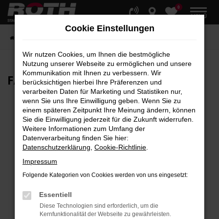
0
Zum
MENÜ
Hauptinhalt
Cookie Einstellungen
springen
Startseite
Fahrzeuge
Fahrzeugbestand
Wir nutzen Cookies, um Ihnen die bestmögliche
Nutzung unserer Webseite zu ermöglichen und unsere
Kommunikation mit Ihnen zu verbessern. Wir
FAHRZEUG-
SHOWROOM
berücksichtigen hierbei Ihre Präferenzen und
verarbeiten Daten für Marketing und Statistiken nur,
wenn Sie uns Ihre Einwilligung geben. Wenn Sie zu
einem späteren Zeitpunkt Ihre Meinung ändern, können
Sie die Einwilligung jederzeit für die Zukunft widerrufen.
Fehler: Network Error
Weitere Informationen zum Umfang der
Datenverarbeitung finden Sie hier:
Beim Laden ist ein Fehler aufgetreten.
Datenschutzerklärung
,
Cookie-Richtlinie
.
Hier sind ein paar Tipps, die dir helfen können:
Impressum
Überprüfe deine Firewall und deine
Folgende Kategorien von Cookies werden von uns eingesetzt:
Internetverbindung.
Laden andere Webseiten, zum Beispiel deine
Essentiell
Suchmaschine?
Diese Technologien sind erforderlich, um die
Kernfunktionalität der Webseite zu gewährleisten.