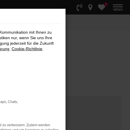
0
MENÜ
 Kommunikation mit Ihnen zu
stiken nur, wenn Sie uns Ihre
ung jederzeit für die Zukunft
ärung
,
Cookie-Richtlinie
.
Maps, Chats,
nd zu verbessern. Zudem werden