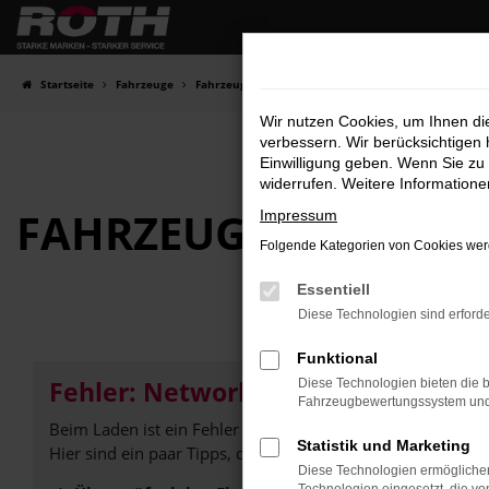
Zum
Hauptinhalt
springen
Startseite
Fahrzeuge
Fahrzeugbestand
Wir nutzen Cookies, um Ihnen d
verbessern. Wir berücksichtigen 
Einwilligung geben. Wenn Sie zu 
widerrufen. Weitere Information
FAHRZEUG-
SHOWRO
Impressum
Folgende Kategorien von Cookies werd
Essentiell
Diese Technologien sind erforde
Funktional
Fehler: Network Error
Diese Technologien bieten die b
Fahrzeugbewertungssystem und w
Beim Laden ist ein Fehler aufgetreten.
Statistik und Marketing
Hier sind ein paar Tipps, die dir helfen können:
Diese Technologien ermöglichen