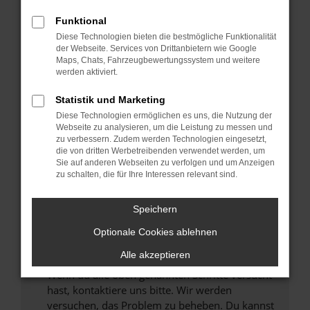
Prüfe deine Browsererweiterungen.
Manche Erweiterungen, wie Werbeblocker,
Funktional
können das Laden bestimmter Seiten
Diese Technologien bieten die bestmögliche Funktionalität
verhindern. Funktioniert die Seite in einem
der Webseite. Services von Drittanbietern wie Google
anderen Browser oder in einem privaten
Maps, Chats, Fahrzeugbewertungssystem und weitere
werden aktiviert.
Fenster?
Starte dein Gerät neu.
Statistik und Marketing
Das kann manchmal helfen, vorübergehende
Diese Technologien ermöglichen es uns, die Nutzung der
Probleme zu beheben.
Webseite zu analysieren, um die Leistung zu messen und
zu verbessern. Zudem werden Technologien eingesetzt,
Stelle sicher, dass dein Browser und dein
die von dritten Werbetreibenden verwendet werden, um
Betriebssystem auf dem neuesten Stand
Sie auf anderen Webseiten zu verfolgen und um Anzeigen
zu schalten, die für Ihre Interessen relevant sind.
sind.
Veraltete Software birgt nicht nur ein
Sicherheitsrisiko, sondern kann auch dazu
Speichern
führen, dass bestimmte Funktionen nicht mehr
Optionale Cookies ablehnen
unterstützt werden.
Alle akzeptieren
Wende dich an den Webseitenbetreiber.
Wenn du alle oben genannten Schritte versucht
hast, kontaktiere uns bitte. Wir werden
versuchen, das Problem zu beheben. Du kannst