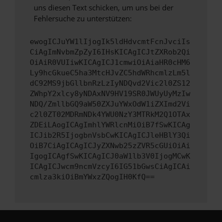
uns diesen Text schicken, um uns bei der
Fehlersuche zu unterstützen:
ewogICJuYW1lIjogIk5ldHdvcmtFcnJvciIs
CiAgImNvbmZpZyI6IHsKICAgICJtZXRob2Qi
OiAiR0VUIiwKICAgICJ1cmwiOiAiaHR0cHM6
Ly9hcGkueC5ha3MtcHJvZC5hdWRhcmlzLm5l
dC92MS9jbGllbnRzLzIyNDQvd2Vic2l0ZS12
ZWhpY2xlcy8yNDAxNV9HV19SR0JWUyUyMzIw
NDQ/ZmllbGQ9aW50ZXJuYWxOdW1iZXImd2Vi
c2l0ZT02MDRmNDk4YWU0NzY3MTRkM2Q1OTAx
ZDEiLAogICAgImhlYWRlcnMiOiB7fSwKICAg
ICJib2R5IjogbnVsbCwKICAgICJleHBlY3Qi
OiB7CiAgICAgICJyZXNwb25zZVR5cGUiOiAi
IgogICAgfSwKICAgICJ0aW1lb3V0IjogMCwK
ICAgICJwcm9ncmVzcyI6IG51bGwsCiAgICAi
cmlza3kiOiBmYWxzZQogIH0KfQ==