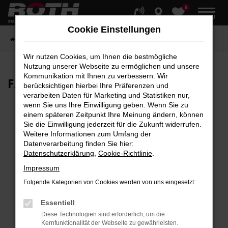
0
Zum
MENÜ
Hauptinhalt
Cookie Einstellungen
springen
Startseite
Fahrzeuge
Fahrzeugbestand
Wir nutzen Cookies, um Ihnen die bestmögliche
Nutzung unserer Webseite zu ermöglichen und unsere
Kommunikation mit Ihnen zu verbessern. Wir
FAHRZEUG-
SHOWROOM
berücksichtigen hierbei Ihre Präferenzen und
verarbeiten Daten für Marketing und Statistiken nur,
wenn Sie uns Ihre Einwilligung geben. Wenn Sie zu
einem späteren Zeitpunkt Ihre Meinung ändern, können
Sie die Einwilligung jederzeit für die Zukunft widerrufen.
Fehler: Network Error
Weitere Informationen zum Umfang der
Datenverarbeitung finden Sie hier:
Beim Laden ist ein Fehler aufgetreten.
Datenschutzerklärung
,
Cookie-Richtlinie
.
Hier sind ein paar Tipps, die dir helfen können:
Impressum
Überprüfe deine Firewall und deine
Folgende Kategorien von Cookies werden von uns eingesetzt:
Internetverbindung.
Laden andere Webseiten, zum Beispiel deine
Essentiell
Suchmaschine?
Diese Technologien sind erforderlich, um die
Kernfunktionalität der Webseite zu gewährleisten.