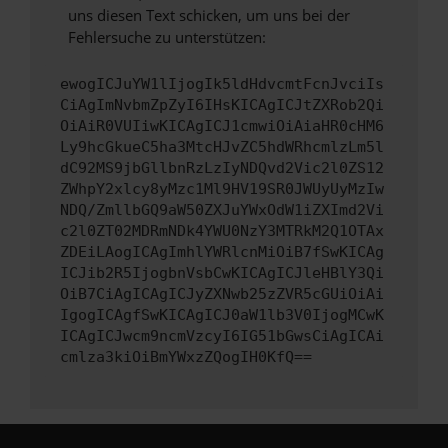
uns diesen Text schicken, um uns bei der
Fehlersuche zu unterstützen:
ewogICJuYW1lIjogIk5ldHdvcmtFcnJvciIs
CiAgImNvbmZpZyI6IHsKICAgICJtZXRob2Qi
OiAiR0VUIiwKICAgICJ1cmwiOiAiaHR0cHM6
Ly9hcGkueC5ha3MtcHJvZC5hdWRhcmlzLm5l
dC92MS9jbGllbnRzLzIyNDQvd2Vic2l0ZS12
ZWhpY2xlcy8yMzc1Ml9HV19SR0JWUyUyMzIw
NDQ/ZmllbGQ9aW50ZXJuYWxOdW1iZXImd2Vi
c2l0ZT02MDRmNDk4YWU0NzY3MTRkM2Q1OTAx
ZDEiLAogICAgImhlYWRlcnMiOiB7fSwKICAg
ICJib2R5IjogbnVsbCwKICAgICJleHBlY3Qi
OiB7CiAgICAgICJyZXNwb25zZVR5cGUiOiAi
IgogICAgfSwKICAgICJ0aW1lb3V0IjogMCwK
ICAgICJwcm9ncmVzcyI6IG51bGwsCiAgICAi
cmlza3kiOiBmYWxzZQogIH0KfQ==