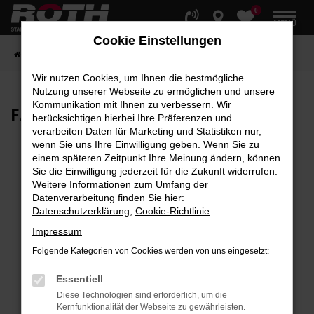
0
Zum
MENÜ
Hauptinhalt
Cookie Einstellungen
springen
Startseite
Fahrzeuge
Fahrzeugbestand
Wir nutzen Cookies, um Ihnen die bestmögliche
Nutzung unserer Webseite zu ermöglichen und unsere
Kommunikation mit Ihnen zu verbessern. Wir
FAHRZEUG-
SHOWROOM
berücksichtigen hierbei Ihre Präferenzen und
verarbeiten Daten für Marketing und Statistiken nur,
wenn Sie uns Ihre Einwilligung geben. Wenn Sie zu
einem späteren Zeitpunkt Ihre Meinung ändern, können
Sie die Einwilligung jederzeit für die Zukunft widerrufen.
Fehler: Network Error
Weitere Informationen zum Umfang der
Datenverarbeitung finden Sie hier:
Beim Laden ist ein Fehler aufgetreten.
Datenschutzerklärung
,
Cookie-Richtlinie
.
Hier sind ein paar Tipps, die dir helfen können:
Impressum
Überprüfe deine Firewall und deine
Folgende Kategorien von Cookies werden von uns eingesetzt:
Internetverbindung.
Laden andere Webseiten, zum Beispiel deine
Essentiell
Suchmaschine?
Diese Technologien sind erforderlich, um die
Kernfunktionalität der Webseite zu gewährleisten.