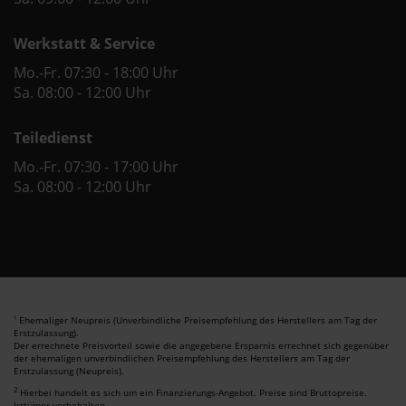
Werkstatt & Service
Mo.-Fr. 07:30 - 18:00 Uhr
Sa. 08:00 - 12:00 Uhr
Teiledienst
Mo.-Fr. 07:30 - 17:00 Uhr
Sa. 08:00 - 12:00 Uhr
Ehemaliger Neupreis (Unverbindliche Preisempfehlung des Herstellers am Tag der
1
Erstzulassung).
Der errechnete Preisvorteil sowie die angegebene Ersparnis errechnet sich gegenüber
der ehemaligen unverbindlichen Preisempfehlung des Herstellers am Tag der
Erstzulassung (Neupreis).
2
Hierbei handelt es sich um ein Finanzierungs-Angebot. Preise sind Bruttopreise.
Irrtümer vorbehalten.