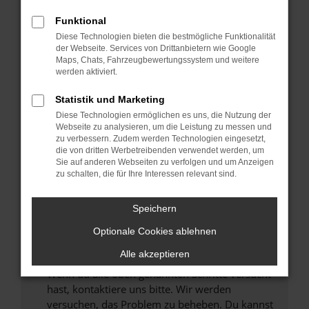
Prüfe deine Browsererweiterungen.
Manche Erweiterungen, wie Werbeblocker,
Funktional
können das Laden bestimmter Seiten
Diese Technologien bieten die bestmögliche Funktionalität
verhindern. Funktioniert die Seite in einem
der Webseite. Services von Drittanbietern wie Google
anderen Browser oder in einem privaten
Maps, Chats, Fahrzeugbewertungssystem und weitere
werden aktiviert.
Fenster?
Starte dein Gerät neu.
Statistik und Marketing
Das kann manchmal helfen, vorübergehende
Diese Technologien ermöglichen es uns, die Nutzung der
Probleme zu beheben.
Webseite zu analysieren, um die Leistung zu messen und
zu verbessern. Zudem werden Technologien eingesetzt,
Stelle sicher, dass dein Browser und dein
die von dritten Werbetreibenden verwendet werden, um
Betriebssystem auf dem neuesten Stand
Sie auf anderen Webseiten zu verfolgen und um Anzeigen
zu schalten, die für Ihre Interessen relevant sind.
sind.
Veraltete Software birgt nicht nur ein
Sicherheitsrisiko, sondern kann auch dazu
Speichern
führen, dass bestimmte Funktionen nicht mehr
Optionale Cookies ablehnen
unterstützt werden.
Alle akzeptieren
Wende dich an den Webseitenbetreiber.
Wenn du alle oben genannten Schritte versucht
hast, kontaktiere uns bitte. Wir werden
versuchen, das Problem zu beheben. Du kannst