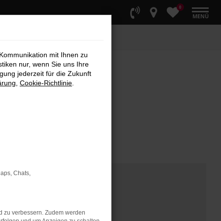
0
MENÜ
 Kommunikation mit Ihnen zu
stiken nur, wenn Sie uns Ihre
ung jederzeit für die Zukunft
ärung
,
Cookie-Richtlinie
.
Maps, Chats,
nd zu verbessern. Zudem werden