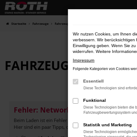
Zum
Hauptinhalt
springen
Startseite
Fahrzeuge
Fahrzeugbestand
Wir nutzen Cookies, um Ihnen d
verbessern. Wir berücksichtigen 
Einwilligung geben. Wenn Sie zu 
widerrufen. Weitere Information
FAHRZEUG-
SHOWRO
Impressum
Folgende Kategorien von Cookies werd
Essentiell
Diese Technologien sind erforde
Funktional
Fehler: Network Error
Diese Technologien bieten die b
Fahrzeugbewertungssystem und w
Beim Laden ist ein Fehler aufgetreten.
Statistik und Marketing
Hier sind ein paar Tipps, die dir helfen können:
Diese Technologien ermöglichen