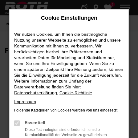
0
Zum
MENÜ
Hauptinhalt
Cookie Einstellungen
springen
Startseite
Fahrzeuge
Fahrzeugbestand
Wir nutzen Cookies, um Ihnen die bestmögliche
Nutzung unserer Webseite zu ermöglichen und unsere
Kommunikation mit Ihnen zu verbessern. Wir
FAHRZEUG-
SHOWROOM
berücksichtigen hierbei Ihre Präferenzen und
verarbeiten Daten für Marketing und Statistiken nur,
wenn Sie uns Ihre Einwilligung geben. Wenn Sie zu
einem späteren Zeitpunkt Ihre Meinung ändern, können
Sie die Einwilligung jederzeit für die Zukunft widerrufen.
Fehler: Network Error
Weitere Informationen zum Umfang der
Datenverarbeitung finden Sie hier:
Beim Laden ist ein Fehler aufgetreten.
Datenschutzerklärung
,
Cookie-Richtlinie
.
Hier sind ein paar Tipps, die dir helfen können:
Impressum
Überprüfe deine Firewall und deine
Folgende Kategorien von Cookies werden von uns eingesetzt:
Internetverbindung.
Laden andere Webseiten, zum Beispiel deine
Essentiell
Suchmaschine?
Diese Technologien sind erforderlich, um die
Kernfunktionalität der Webseite zu gewährleisten.