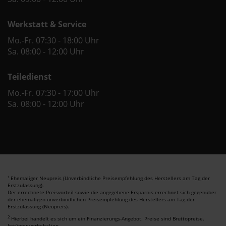
Werkstatt & Service
Mo.-Fr. 07:30 - 18:00 Uhr
Sa. 08:00 - 12:00 Uhr
Teiledienst
Mo.-Fr. 07:30 - 17:00 Uhr
Sa. 08:00 - 12:00 Uhr
Ehemaliger Neupreis (Unverbindliche Preisempfehlung des Herstellers am Tag der
1
Erstzulassung).
Der errechnete Preisvorteil sowie die angegebene Ersparnis errechnet sich gegenüber
der ehemaligen unverbindlichen Preisempfehlung des Herstellers am Tag der
Erstzulassung (Neupreis).
2
Hierbei handelt es sich um ein Finanzierungs-Angebot. Preise sind Bruttopreise.
Irrtümer vorbehalten.