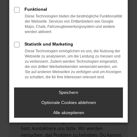
Prüfe deine Browsererweiterungen.
Manche Erweiterungen, wie Werbeblocker,
Funktional
können das Laden bestimmter Seiten
Diese Technologien bieten die bestmögliche Funktionalität
verhindern. Funktioniert die Seite in einem
der Webseite. Services von Drittanbietern wie Google
anderen Browser oder in einem privaten
Maps, Chats, Fahrzeugbewertungssystem und weitere
werden aktiviert.
Fenster?
Starte dein Gerät neu.
Statistik und Marketing
Das kann manchmal helfen, vorübergehende
Diese Technologien ermöglichen es uns, die Nutzung der
Probleme zu beheben.
Webseite zu analysieren, um die Leistung zu messen und
zu verbessern. Zudem werden Technologien eingesetzt,
Stelle sicher, dass dein Browser und dein
die von dritten Werbetreibenden verwendet werden, um
Betriebssystem auf dem neuesten Stand
Sie auf anderen Webseiten zu verfolgen und um Anzeigen
zu schalten, die für Ihre Interessen relevant sind.
sind.
Veraltete Software birgt nicht nur ein
Sicherheitsrisiko, sondern kann auch dazu
Speichern
führen, dass bestimmte Funktionen nicht mehr
Optionale Cookies ablehnen
unterstützt werden.
Alle akzeptieren
Wende dich an den Webseitenbetreiber.
Wenn du alle oben genannten Schritte versucht
hast, kontaktiere uns bitte. Wir werden
versuchen, das Problem zu beheben. Du kannst