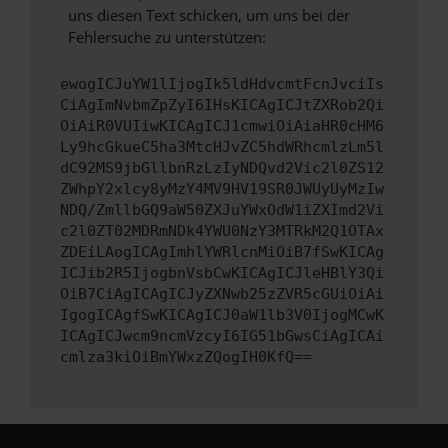
uns diesen Text schicken, um uns bei der
Fehlersuche zu unterstützen:
ewogICJuYW1lIjogIk5ldHdvcmtFcnJvciIs
CiAgImNvbmZpZyI6IHsKICAgICJtZXRob2Qi
OiAiR0VUIiwKICAgICJ1cmwiOiAiaHR0cHM6
Ly9hcGkueC5ha3MtcHJvZC5hdWRhcmlzLm5l
dC92MS9jbGllbnRzLzIyNDQvd2Vic2l0ZS12
ZWhpY2xlcy8yMzY4MV9HV19SR0JWUyUyMzIw
NDQ/ZmllbGQ9aW50ZXJuYWxOdW1iZXImd2Vi
c2l0ZT02MDRmNDk4YWU0NzY3MTRkM2Q1OTAx
ZDEiLAogICAgImhlYWRlcnMiOiB7fSwKICAg
ICJib2R5IjogbnVsbCwKICAgICJleHBlY3Qi
OiB7CiAgICAgICJyZXNwb25zZVR5cGUiOiAi
IgogICAgfSwKICAgICJ0aW1lb3V0IjogMCwK
ICAgICJwcm9ncmVzcyI6IG51bGwsCiAgICAi
cmlza3kiOiBmYWxzZQogIH0KfQ==