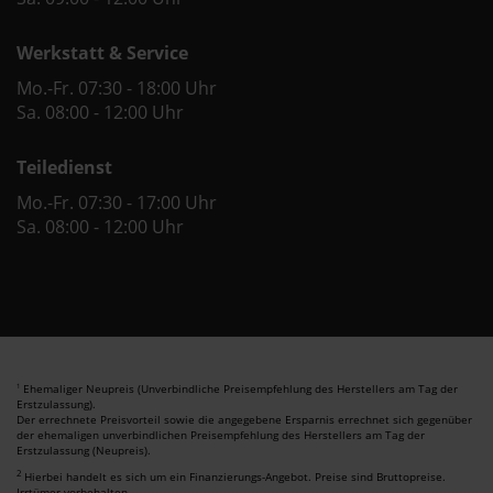
Werkstatt & Service
Mo.-Fr. 07:30 - 18:00 Uhr
Sa. 08:00 - 12:00 Uhr
Teiledienst
Mo.-Fr. 07:30 - 17:00 Uhr
Sa. 08:00 - 12:00 Uhr
Ehemaliger Neupreis (Unverbindliche Preisempfehlung des Herstellers am Tag der
1
Erstzulassung).
Der errechnete Preisvorteil sowie die angegebene Ersparnis errechnet sich gegenüber
der ehemaligen unverbindlichen Preisempfehlung des Herstellers am Tag der
Erstzulassung (Neupreis).
2
Hierbei handelt es sich um ein Finanzierungs-Angebot. Preise sind Bruttopreise.
Irrtümer vorbehalten.