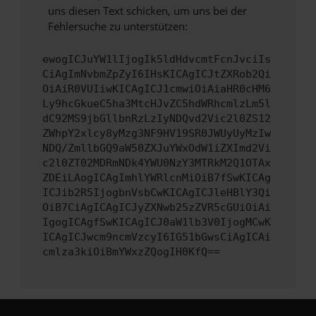
uns diesen Text schicken, um uns bei der
Fehlersuche zu unterstützen:
ewogICJuYW1lIjogIk5ldHdvcmtFcnJvciIs
CiAgImNvbmZpZyI6IHsKICAgICJtZXRob2Qi
OiAiR0VUIiwKICAgICJ1cmwiOiAiaHR0cHM6
Ly9hcGkueC5ha3MtcHJvZC5hdWRhcmlzLm5l
dC92MS9jbGllbnRzLzIyNDQvd2Vic2l0ZS12
ZWhpY2xlcy8yMzg3NF9HV19SR0JWUyUyMzIw
NDQ/ZmllbGQ9aW50ZXJuYWxOdW1iZXImd2Vi
c2l0ZT02MDRmNDk4YWU0NzY3MTRkM2Q1OTAx
ZDEiLAogICAgImhlYWRlcnMiOiB7fSwKICAg
ICJib2R5IjogbnVsbCwKICAgICJleHBlY3Qi
OiB7CiAgICAgICJyZXNwb25zZVR5cGUiOiAi
IgogICAgfSwKICAgICJ0aW1lb3V0IjogMCwK
ICAgICJwcm9ncmVzcyI6IG51bGwsCiAgICAi
cmlza3kiOiBmYWxzZQogIH0KfQ==