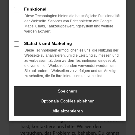
Prüfe deine Browsererweiterungen.
Manche Erweiterungen, wie Werbeblocker,
Funktional
können das Laden bestimmter Seiten
Diese Technologien bieten die bestmögliche Funktionalität
verhindern. Funktioniert die Seite in einem
der Webseite. Services von Drittanbietern wie Google
anderen Browser oder in einem privaten
Maps, Chats, Fahrzeugbewertungssystem und weitere
werden aktiviert.
Fenster?
Starte dein Gerät neu.
Statistik und Marketing
Das kann manchmal helfen, vorübergehende
Diese Technologien ermöglichen es uns, die Nutzung der
Probleme zu beheben.
Webseite zu analysieren, um die Leistung zu messen und
zu verbessern. Zudem werden Technologien eingesetzt,
Stelle sicher, dass dein Browser und dein
die von dritten Werbetreibenden verwendet werden, um
Betriebssystem auf dem neuesten Stand
Sie auf anderen Webseiten zu verfolgen und um Anzeigen
zu schalten, die für Ihre Interessen relevant sind.
sind.
Veraltete Software birgt nicht nur ein
Sicherheitsrisiko, sondern kann auch dazu
Speichern
führen, dass bestimmte Funktionen nicht mehr
Optionale Cookies ablehnen
unterstützt werden.
Alle akzeptieren
Wende dich an den Webseitenbetreiber.
Wenn du alle oben genannten Schritte versucht
hast, kontaktiere uns bitte. Wir werden
versuchen, das Problem zu beheben. Du kannst