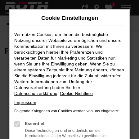
0
Zum
MENÜ
Hauptinhalt
Cookie Einstellungen
springen
Startseite
Fahrzeuge
Fahrzeugbestand
Wir nutzen Cookies, um Ihnen die bestmögliche
Nutzung unserer Webseite zu ermöglichen und unsere
Kommunikation mit Ihnen zu verbessern. Wir
FAHRZEUG-
SHOWROOM
berücksichtigen hierbei Ihre Präferenzen und
verarbeiten Daten für Marketing und Statistiken nur,
wenn Sie uns Ihre Einwilligung geben. Wenn Sie zu
einem späteren Zeitpunkt Ihre Meinung ändern, können
Sie die Einwilligung jederzeit für die Zukunft widerrufen.
Fehler: Network Error
Weitere Informationen zum Umfang der
Datenverarbeitung finden Sie hier:
Beim Laden ist ein Fehler aufgetreten.
Datenschutzerklärung
,
Cookie-Richtlinie
.
Hier sind ein paar Tipps, die dir helfen können:
Impressum
Überprüfe deine Firewall und deine
Folgende Kategorien von Cookies werden von uns eingesetzt:
Internetverbindung.
Laden andere Webseiten, zum Beispiel deine
Essentiell
Suchmaschine?
Diese Technologien sind erforderlich, um die
Kernfunktionalität der Webseite zu gewährleisten.