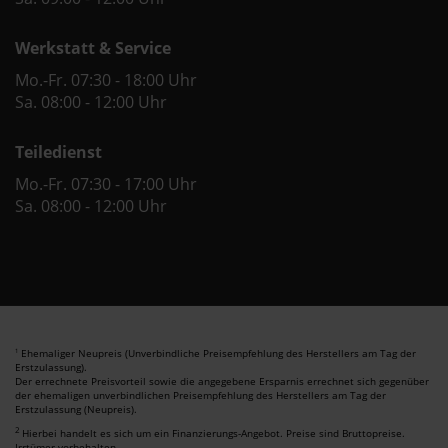
Werkstatt & Service
Mo.-Fr. 07:30 - 18:00 Uhr
Sa. 08:00 - 12:00 Uhr
Teiledienst
Mo.-Fr. 07:30 - 17:00 Uhr
Sa. 08:00 - 12:00 Uhr
Ehemaliger Neupreis (Unverbindliche Preisempfehlung des Herstellers am Tag der
1
Erstzulassung).
Der errechnete Preisvorteil sowie die angegebene Ersparnis errechnet sich gegenüber
der ehemaligen unverbindlichen Preisempfehlung des Herstellers am Tag der
Erstzulassung (Neupreis).
2
Hierbei handelt es sich um ein Finanzierungs-Angebot. Preise sind Bruttopreise.
Irrtümer vorbehalten.