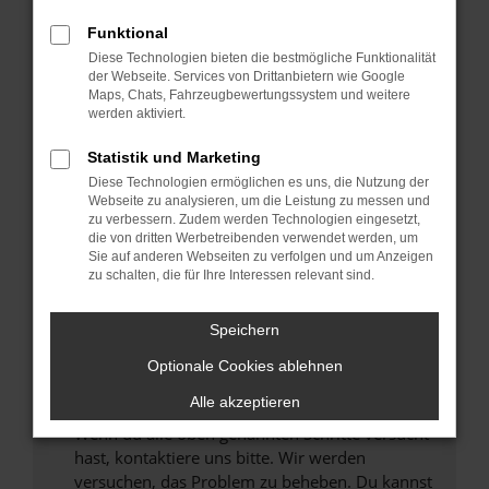
Prüfe deine Browsererweiterungen.
Manche Erweiterungen, wie Werbeblocker,
Funktional
können das Laden bestimmter Seiten
Diese Technologien bieten die bestmögliche Funktionalität
verhindern. Funktioniert die Seite in einem
der Webseite. Services von Drittanbietern wie Google
anderen Browser oder in einem privaten
Maps, Chats, Fahrzeugbewertungssystem und weitere
werden aktiviert.
Fenster?
Starte dein Gerät neu.
Statistik und Marketing
Das kann manchmal helfen, vorübergehende
Diese Technologien ermöglichen es uns, die Nutzung der
Probleme zu beheben.
Webseite zu analysieren, um die Leistung zu messen und
zu verbessern. Zudem werden Technologien eingesetzt,
Stelle sicher, dass dein Browser und dein
die von dritten Werbetreibenden verwendet werden, um
Betriebssystem auf dem neuesten Stand
Sie auf anderen Webseiten zu verfolgen und um Anzeigen
zu schalten, die für Ihre Interessen relevant sind.
sind.
Veraltete Software birgt nicht nur ein
Sicherheitsrisiko, sondern kann auch dazu
Speichern
führen, dass bestimmte Funktionen nicht mehr
Optionale Cookies ablehnen
unterstützt werden.
Alle akzeptieren
Wende dich an den Webseitenbetreiber.
Wenn du alle oben genannten Schritte versucht
hast, kontaktiere uns bitte. Wir werden
versuchen, das Problem zu beheben. Du kannst