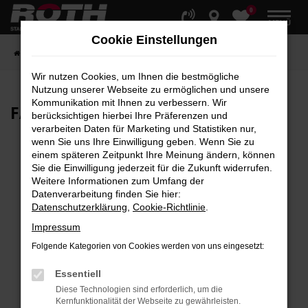
0
Zum
MENÜ
Hauptinhalt
Cookie Einstellungen
springen
Startseite
Fahrzeuge
Fahrzeugbestand
Wir nutzen Cookies, um Ihnen die bestmögliche
Nutzung unserer Webseite zu ermöglichen und unsere
Kommunikation mit Ihnen zu verbessern. Wir
FAHRZEUG-
SHOWROOM
berücksichtigen hierbei Ihre Präferenzen und
verarbeiten Daten für Marketing und Statistiken nur,
wenn Sie uns Ihre Einwilligung geben. Wenn Sie zu
einem späteren Zeitpunkt Ihre Meinung ändern, können
Sie die Einwilligung jederzeit für die Zukunft widerrufen.
Fehler: Network Error
Weitere Informationen zum Umfang der
Datenverarbeitung finden Sie hier:
Beim Laden ist ein Fehler aufgetreten.
Datenschutzerklärung
,
Cookie-Richtlinie
.
Hier sind ein paar Tipps, die dir helfen können:
Impressum
Überprüfe deine Firewall und deine
Folgende Kategorien von Cookies werden von uns eingesetzt:
Internetverbindung.
Laden andere Webseiten, zum Beispiel deine
Essentiell
Suchmaschine?
Diese Technologien sind erforderlich, um die
Kernfunktionalität der Webseite zu gewährleisten.