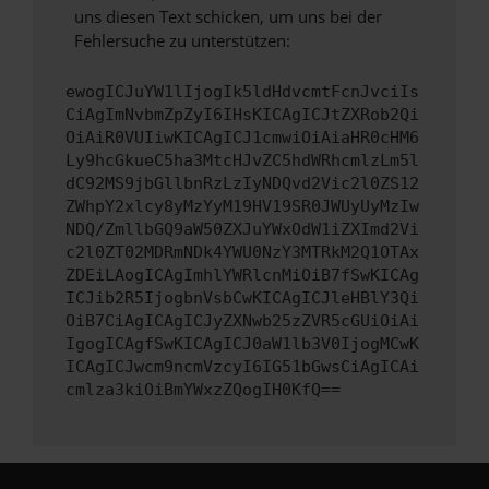
uns diesen Text schicken, um uns bei der
Fehlersuche zu unterstützen:
ewogICJuYW1lIjogIk5ldHdvcmtFcnJvciIs
CiAgImNvbmZpZyI6IHsKICAgICJtZXRob2Qi
OiAiR0VUIiwKICAgICJ1cmwiOiAiaHR0cHM6
Ly9hcGkueC5ha3MtcHJvZC5hdWRhcmlzLm5l
dC92MS9jbGllbnRzLzIyNDQvd2Vic2l0ZS12
ZWhpY2xlcy8yMzYyM19HV19SR0JWUyUyMzIw
NDQ/ZmllbGQ9aW50ZXJuYWxOdW1iZXImd2Vi
c2l0ZT02MDRmNDk4YWU0NzY3MTRkM2Q1OTAx
ZDEiLAogICAgImhlYWRlcnMiOiB7fSwKICAg
ICJib2R5IjogbnVsbCwKICAgICJleHBlY3Qi
OiB7CiAgICAgICJyZXNwb25zZVR5cGUiOiAi
IgogICAgfSwKICAgICJ0aW1lb3V0IjogMCwK
ICAgICJwcm9ncmVzcyI6IG51bGwsCiAgICAi
cmlza3kiOiBmYWxzZQogIH0KfQ==