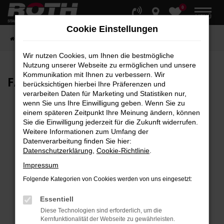
0
Zum
MENÜ
Hauptinhalt
Cookie Einstellungen
springen
Startseite
Fahrzeuge
Fahrzeugbestand
Wir nutzen Cookies, um Ihnen die bestmögliche
Nutzung unserer Webseite zu ermöglichen und unsere
Kommunikation mit Ihnen zu verbessern. Wir
FAHRZEUG-
SHOWROOM
berücksichtigen hierbei Ihre Präferenzen und
verarbeiten Daten für Marketing und Statistiken nur,
wenn Sie uns Ihre Einwilligung geben. Wenn Sie zu
einem späteren Zeitpunkt Ihre Meinung ändern, können
Sie die Einwilligung jederzeit für die Zukunft widerrufen.
Fehler: Network Error
Weitere Informationen zum Umfang der
Datenverarbeitung finden Sie hier:
Beim Laden ist ein Fehler aufgetreten.
Datenschutzerklärung
,
Cookie-Richtlinie
.
Hier sind ein paar Tipps, die dir helfen können:
Impressum
Überprüfe deine Firewall und deine
Folgende Kategorien von Cookies werden von uns eingesetzt:
Internetverbindung.
Laden andere Webseiten, zum Beispiel deine
Essentiell
Suchmaschine?
Diese Technologien sind erforderlich, um die
Kernfunktionalität der Webseite zu gewährleisten.