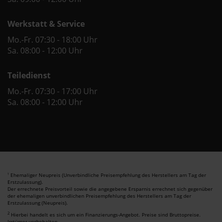
Werkstatt & Service
Mo.-Fr. 07:30 - 18:00 Uhr
Sa. 08:00 - 12:00 Uhr
Teiledienst
Mo.-Fr. 07:30 - 17:00 Uhr
Sa. 08:00 - 12:00 Uhr
Ehemaliger Neupreis (Unverbindliche Preisempfehlung des Herstellers am Tag der
1
Erstzulassung).
Der errechnete Preisvorteil sowie die angegebene Ersparnis errechnet sich gegenüber
der ehemaligen unverbindlichen Preisempfehlung des Herstellers am Tag der
Erstzulassung (Neupreis).
2
Hierbei handelt es sich um ein Finanzierungs-Angebot. Preise sind Bruttopreise.
Irrtümer vorbehalten.