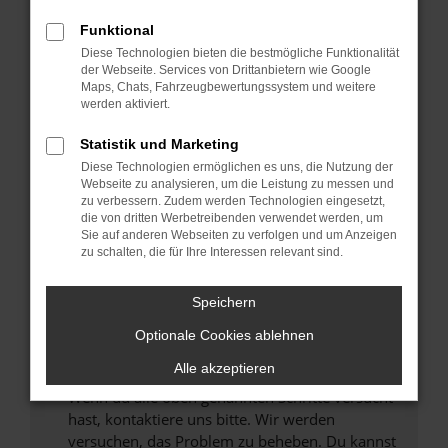
Prüfe deine Browsererweiterungen.
Manche Erweiterungen, wie Werbeblocker,
Funktional
können das Laden bestimmter Seiten
Diese Technologien bieten die bestmögliche Funktionalität
verhindern. Funktioniert die Seite in einem
der Webseite. Services von Drittanbietern wie Google
anderen Browser oder in einem privaten
Maps, Chats, Fahrzeugbewertungssystem und weitere
werden aktiviert.
Fenster?
Starte dein Gerät neu.
Statistik und Marketing
Das kann manchmal helfen, vorübergehende
Diese Technologien ermöglichen es uns, die Nutzung der
Probleme zu beheben.
Webseite zu analysieren, um die Leistung zu messen und
zu verbessern. Zudem werden Technologien eingesetzt,
Stelle sicher, dass dein Browser und dein
die von dritten Werbetreibenden verwendet werden, um
Betriebssystem auf dem neuesten Stand
Sie auf anderen Webseiten zu verfolgen und um Anzeigen
zu schalten, die für Ihre Interessen relevant sind.
sind.
Veraltete Software birgt nicht nur ein
Sicherheitsrisiko, sondern kann auch dazu
Speichern
führen, dass bestimmte Funktionen nicht mehr
Optionale Cookies ablehnen
unterstützt werden.
Alle akzeptieren
Wende dich an den Webseitenbetreiber.
Wenn du alle oben genannten Schritte versucht
hast, kontaktiere uns bitte. Wir werden
versuchen, das Problem zu beheben. Du kannst