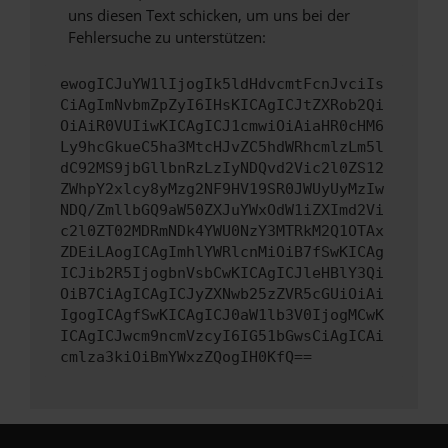
uns diesen Text schicken, um uns bei der
Fehlersuche zu unterstützen:
ewogICJuYW1lIjogIk5ldHdvcmtFcnJvciIs
CiAgImNvbmZpZyI6IHsKICAgICJtZXRob2Qi
OiAiR0VUIiwKICAgICJ1cmwiOiAiaHR0cHM6
Ly9hcGkueC5ha3MtcHJvZC5hdWRhcmlzLm5l
dC92MS9jbGllbnRzLzIyNDQvd2Vic2l0ZS12
ZWhpY2xlcy8yMzg2NF9HV19SR0JWUyUyMzIw
NDQ/ZmllbGQ9aW50ZXJuYWxOdW1iZXImd2Vi
c2l0ZT02MDRmNDk4YWU0NzY3MTRkM2Q1OTAx
ZDEiLAogICAgImhlYWRlcnMiOiB7fSwKICAg
ICJib2R5IjogbnVsbCwKICAgICJleHBlY3Qi
OiB7CiAgICAgICJyZXNwb25zZVR5cGUiOiAi
IgogICAgfSwKICAgICJ0aW1lb3V0IjogMCwK
ICAgICJwcm9ncmVzcyI6IG51bGwsCiAgICAi
cmlza3kiOiBmYWxzZQogIH0KfQ==