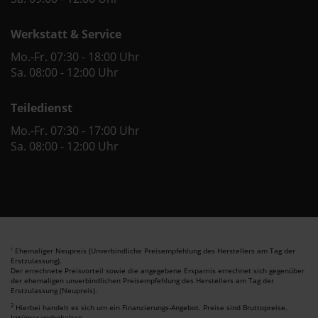
Werkstatt & Service
Mo.-Fr. 07:30 - 18:00 Uhr
Sa. 08:00 - 12:00 Uhr
Teiledienst
Mo.-Fr. 07:30 - 17:00 Uhr
Sa. 08:00 - 12:00 Uhr
Ehemaliger Neupreis (Unverbindliche Preisempfehlung des Herstellers am Tag der
1
Erstzulassung).
Der errechnete Preisvorteil sowie die angegebene Ersparnis errechnet sich gegenüber
der ehemaligen unverbindlichen Preisempfehlung des Herstellers am Tag der
Erstzulassung (Neupreis).
2
Hierbei handelt es sich um ein Finanzierungs-Angebot. Preise sind Bruttopreise.
Irrtümer vorbehalten.