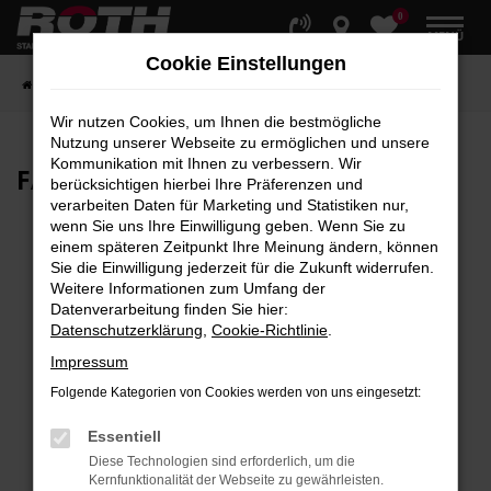
0
Zum
MENÜ
Hauptinhalt
Cookie Einstellungen
springen
Startseite
Fahrzeuge
Fahrzeugbestand
Wir nutzen Cookies, um Ihnen die bestmögliche
Nutzung unserer Webseite zu ermöglichen und unsere
Kommunikation mit Ihnen zu verbessern. Wir
FAHRZEUG-
SHOWROOM
berücksichtigen hierbei Ihre Präferenzen und
verarbeiten Daten für Marketing und Statistiken nur,
wenn Sie uns Ihre Einwilligung geben. Wenn Sie zu
einem späteren Zeitpunkt Ihre Meinung ändern, können
Sie die Einwilligung jederzeit für die Zukunft widerrufen.
Fehler: Network Error
Weitere Informationen zum Umfang der
Datenverarbeitung finden Sie hier:
Beim Laden ist ein Fehler aufgetreten.
Datenschutzerklärung
,
Cookie-Richtlinie
.
Hier sind ein paar Tipps, die dir helfen können:
Impressum
Überprüfe deine Firewall und deine
Folgende Kategorien von Cookies werden von uns eingesetzt:
Internetverbindung.
Laden andere Webseiten, zum Beispiel deine
Essentiell
Suchmaschine?
Diese Technologien sind erforderlich, um die
Kernfunktionalität der Webseite zu gewährleisten.