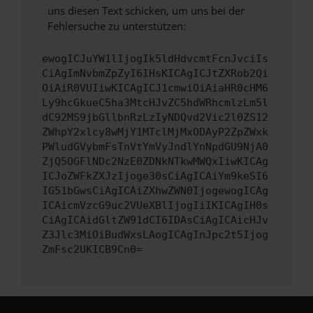
uns diesen Text schicken, um uns bei der
Fehlersuche zu unterstützen:
ewogICJuYW1lIjogIk5ldHdvcmtFcnJvciIs
CiAgImNvbmZpZyI6IHsKICAgICJtZXRob2Qi
OiAiR0VUIiwKICAgICJ1cmwiOiAiaHR0cHM6
Ly9hcGkueC5ha3MtcHJvZC5hdWRhcmlzLm5l
dC92MS9jbGllbnRzLzIyNDQvd2Vic2l0ZS12
ZWhpY2xlcy8wMjY1MTclMjMxODAyP2ZpZWxk
PWludGVybmFsTnVtYmVyJndlYnNpdGU9NjA0
ZjQ5OGFlNDc2NzE0ZDNkNTkwMWQxIiwKICAg
ICJoZWFkZXJzIjoge30sCiAgICAiYm9keSI6
IG51bGwsCiAgICAiZXhwZWN0IjogewogICAg
ICAicmVzcG9uc2VUeXBlIjogIiIKICAgIH0s
CiAgICAidGltZW91dCI6IDAsCiAgICAicHJv
Z3Jlc3MiOiBudWxsLAogICAgInJpc2t5Ijog
ZmFsc2UKICB9Cn0=