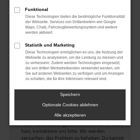
Prüfe deine Browsererweiterungen.
Manche Erweiterungen, wie Werbeblocker,
Funktional
können das Laden bestimmter Seiten
Diese Technologien bieten die bestmögliche Funktionalität
verhindern. Funktioniert die Seite in einem
der Webseite. Services von Drittanbietern wie Google
anderen Browser oder in einem privaten
Maps, Chats, Fahrzeugbewertungssystem und weitere
werden aktiviert.
Fenster?
Starte dein Gerät neu.
Statistik und Marketing
Das kann manchmal helfen, vorübergehende
Diese Technologien ermöglichen es uns, die Nutzung der
Probleme zu beheben.
Webseite zu analysieren, um die Leistung zu messen und
zu verbessern. Zudem werden Technologien eingesetzt,
Stelle sicher, dass dein Browser und dein
die von dritten Werbetreibenden verwendet werden, um
Betriebssystem auf dem neuesten Stand
Sie auf anderen Webseiten zu verfolgen und um Anzeigen
zu schalten, die für Ihre Interessen relevant sind.
sind.
Veraltete Software birgt nicht nur ein
Sicherheitsrisiko, sondern kann auch dazu
Speichern
führen, dass bestimmte Funktionen nicht mehr
Optionale Cookies ablehnen
unterstützt werden.
Alle akzeptieren
Wende dich an den Webseitenbetreiber.
Wenn du alle oben genannten Schritte versucht
hast, kontaktiere uns bitte. Wir werden
versuchen, das Problem zu beheben. Du kannst