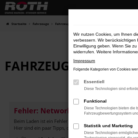
Zum
Hauptinhalt
springen
Startseite
Fahrzeuge
Fahrzeugbestand
Wir nutzen Cookies, um Ihnen d
verbessern. Wir berücksichtigen 
Einwilligung geben. Wenn Sie zu 
widerrufen. Weitere Information
FAHRZEUG-
SHOWRO
Impressum
Folgende Kategorien von Cookies werd
Essentiell
Diese Technologien sind erforde
Funktional
Fehler: Network Error
Diese Technologien bieten die b
Fahrzeugbewertungssystem und w
Beim Laden ist ein Fehler aufgetreten.
Statistik und Marketing
Hier sind ein paar Tipps, die dir helfen können:
Diese Technologien ermöglichen