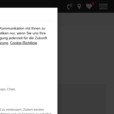
0
MENÜ
 Kommunikation mit Ihnen zu
stiken nur, wenn Sie uns Ihre
ung jederzeit für die Zukunft
ärung
,
Cookie-Richtlinie
.
Maps, Chats,
nd zu verbessern. Zudem werden