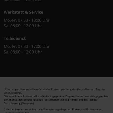
Werkstatt & Service
Mo.-Fr. 07:30 - 18:00 Uhr
Sa. 08:00 - 12:00 Uhr
Teiledienst
Mo.-Fr. 07:30 - 17:00 Uhr
Sa. 08:00 - 12:00 Uhr
Ehemaliger Neupreis (Unverbindliche Preisempfehlung des Herstellers am Tag der
1
Erstzulassung).
Der errechnete Preisvorteil sowie die angegebene Ersparnis errechnet sich gegenüber
der ehemaligen unverbindlichen Preisempfehlung des Herstellers am Tag der
Erstzulassung (Neupreis).
2
Hierbei handelt es sich um ein Finanzierungs-Angebot. Preise sind Bruttopreise.
Irrtümer vorbehalten.