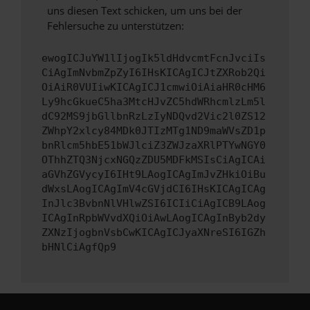
uns diesen Text schicken, um uns bei der
Fehlersuche zu unterstützen:
ewogICJuYW1lIjogIk5ldHdvcmtFcnJvciIs
CiAgImNvbmZpZyI6IHsKICAgICJtZXRob2Qi
OiAiR0VUIiwKICAgICJ1cmwiOiAiaHR0cHM6
Ly9hcGkueC5ha3MtcHJvZC5hdWRhcmlzLm5l
dC92MS9jbGllbnRzLzIyNDQvd2Vic2l0ZS12
ZWhpY2xlcy84MDk0JTIzMTg1ND9maWVsZD1p
bnRlcm5hbE51bWJlciZ3ZWJzaXRlPTYwNGY0
OThhZTQ3NjcxNGQzZDU5MDFkMSIsCiAgICAi
aGVhZGVycyI6IHt9LAogICAgImJvZHkiOiBu
dWxsLAogICAgImV4cGVjdCI6IHsKICAgICAg
InJlc3BvbnNlVHlwZSI6ICIiCiAgICB9LAog
ICAgInRpbWVvdXQiOiAwLAogICAgInByb2dy
ZXNzIjogbnVsbCwKICAgICJyaXNreSI6IGZh
bHNlCiAgfQp9