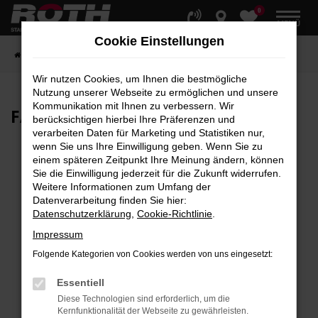
0
Zum
MENÜ
Hauptinhalt
Cookie Einstellungen
springen
Startseite
Fahrzeuge
Fahrzeugbestand
Wir nutzen Cookies, um Ihnen die bestmögliche
Nutzung unserer Webseite zu ermöglichen und unsere
Kommunikation mit Ihnen zu verbessern. Wir
FAHRZEUG-
SHOWROOM
berücksichtigen hierbei Ihre Präferenzen und
verarbeiten Daten für Marketing und Statistiken nur,
wenn Sie uns Ihre Einwilligung geben. Wenn Sie zu
einem späteren Zeitpunkt Ihre Meinung ändern, können
Sie die Einwilligung jederzeit für die Zukunft widerrufen.
Fehler: Network Error
Weitere Informationen zum Umfang der
Datenverarbeitung finden Sie hier:
Beim Laden ist ein Fehler aufgetreten.
Datenschutzerklärung
,
Cookie-Richtlinie
.
Hier sind ein paar Tipps, die dir helfen können:
Impressum
Überprüfe deine Firewall und deine
Folgende Kategorien von Cookies werden von uns eingesetzt:
Internetverbindung.
Laden andere Webseiten, zum Beispiel deine
Essentiell
Suchmaschine?
Diese Technologien sind erforderlich, um die
Kernfunktionalität der Webseite zu gewährleisten.