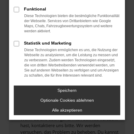
Prüfe deine Browsererweiterungen.
Manche Erweiterungen, wie Werbeblocker,
Funktional
können das Laden bestimmter Seiten
Diese Technologien bieten die bestmögliche Funktionalität
verhindern. Funktioniert die Seite in einem
der Webseite. Services von Drittanbietern wie Google
anderen Browser oder in einem privaten
Maps, Chats, Fahrzeugbewertungssystem und weitere
werden aktiviert.
Fenster?
Starte dein Gerät neu.
Statistik und Marketing
Das kann manchmal helfen, vorübergehende
Diese Technologien ermöglichen es uns, die Nutzung der
Probleme zu beheben.
Webseite zu analysieren, um die Leistung zu messen und
zu verbessern. Zudem werden Technologien eingesetzt,
Stelle sicher, dass dein Browser und dein
die von dritten Werbetreibenden verwendet werden, um
Betriebssystem auf dem neuesten Stand
Sie auf anderen Webseiten zu verfolgen und um Anzeigen
zu schalten, die für Ihre Interessen relevant sind.
sind.
Veraltete Software birgt nicht nur ein
Sicherheitsrisiko, sondern kann auch dazu
Speichern
führen, dass bestimmte Funktionen nicht mehr
Optionale Cookies ablehnen
unterstützt werden.
Alle akzeptieren
Wende dich an den Webseitenbetreiber.
Wenn du alle oben genannten Schritte versucht
hast, kontaktiere uns bitte. Wir werden
versuchen, das Problem zu beheben. Du kannst