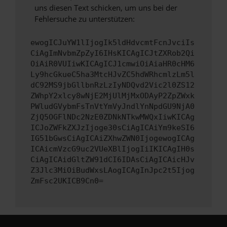
uns diesen Text schicken, um uns bei der
Fehlersuche zu unterstützen:
ewogICJuYW1lIjogIk5ldHdvcmtFcnJvciIs
CiAgImNvbmZpZyI6IHsKICAgICJtZXRob2Qi
OiAiR0VUIiwKICAgICJ1cmwiOiAiaHR0cHM6
Ly9hcGkueC5ha3MtcHJvZC5hdWRhcmlzLm5l
dC92MS9jbGllbnRzLzIyNDQvd2Vic2l0ZS12
ZWhpY2xlcy8wNjE2MjUlMjMxODAyP2ZpZWxk
PWludGVybmFsTnVtYmVyJndlYnNpdGU9NjA0
ZjQ5OGFlNDc2NzE0ZDNkNTkwMWQxIiwKICAg
ICJoZWFkZXJzIjoge30sCiAgICAiYm9keSI6
IG51bGwsCiAgICAiZXhwZWN0IjogewogICAg
ICAicmVzcG9uc2VUeXBlIjogIiIKICAgIH0s
CiAgICAidGltZW91dCI6IDAsCiAgICAicHJv
Z3Jlc3MiOiBudWxsLAogICAgInJpc2t5Ijog
ZmFsc2UKICB9Cn0=