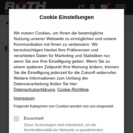
0
Zum
MENÜ
Hauptinhalt
Cookie Einstellungen
springen
Startseite
Fahrzeuge
Fahrzeugbestand
Wir nutzen Cookies, um Ihnen die bestmögliche
Nutzung unserer Webseite zu ermöglichen und unsere
Kommunikation mit Ihnen zu verbessern. Wir
FAHRZEUG-
SHOWROOM
berücksichtigen hierbei Ihre Präferenzen und
verarbeiten Daten für Marketing und Statistiken nur,
wenn Sie uns Ihre Einwilligung geben. Wenn Sie zu
einem späteren Zeitpunkt Ihre Meinung ändern, können
Sie die Einwilligung jederzeit für die Zukunft widerrufen.
Fehler: Network Error
Weitere Informationen zum Umfang der
Datenverarbeitung finden Sie hier:
Beim Laden ist ein Fehler aufgetreten.
Datenschutzerklärung
,
Cookie-Richtlinie
.
Hier sind ein paar Tipps, die dir helfen können:
Impressum
Überprüfe deine Firewall und deine
Folgende Kategorien von Cookies werden von uns eingesetzt:
Internetverbindung.
Laden andere Webseiten, zum Beispiel deine
Essentiell
Suchmaschine?
Diese Technologien sind erforderlich, um die
Kernfunktionalität der Webseite zu gewährleisten.