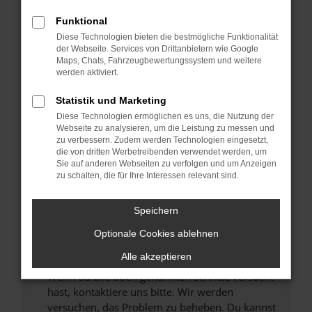
Prüfe deine Browsererweiterungen.
Manche Erweiterungen, wie Werbeblocker,
Funktional
können das Laden bestimmter Seiten
Diese Technologien bieten die bestmögliche Funktionalität
verhindern. Funktioniert die Seite in einem
der Webseite. Services von Drittanbietern wie Google
anderen Browser oder in einem privaten
Maps, Chats, Fahrzeugbewertungssystem und weitere
werden aktiviert.
Fenster?
Starte dein Gerät neu.
Statistik und Marketing
Das kann manchmal helfen, vorübergehende
Diese Technologien ermöglichen es uns, die Nutzung der
Probleme zu beheben.
Webseite zu analysieren, um die Leistung zu messen und
zu verbessern. Zudem werden Technologien eingesetzt,
Stelle sicher, dass dein Browser und dein
die von dritten Werbetreibenden verwendet werden, um
Betriebssystem auf dem neuesten Stand
Sie auf anderen Webseiten zu verfolgen und um Anzeigen
zu schalten, die für Ihre Interessen relevant sind.
sind.
Veraltete Software birgt nicht nur ein
Sicherheitsrisiko, sondern kann auch dazu
Speichern
führen, dass bestimmte Funktionen nicht mehr
Optionale Cookies ablehnen
unterstützt werden.
Alle akzeptieren
Wende dich an den Webseitenbetreiber.
Wenn du alle oben genannten Schritte versucht
hast, kontaktiere uns bitte. Wir werden
versuchen, das Problem zu beheben. Du kannst