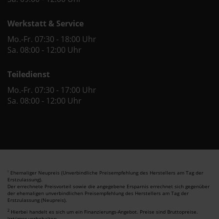
Werkstatt & Service
Mo.-Fr. 07:30 - 18:00 Uhr
Sa. 08:00 - 12:00 Uhr
Teiledienst
Mo.-Fr. 07:30 - 17:00 Uhr
Sa. 08:00 - 12:00 Uhr
Ehemaliger Neupreis (Unverbindliche Preisempfehlung des Herstellers am Tag der
1
Erstzulassung).
Der errechnete Preisvorteil sowie die angegebene Ersparnis errechnet sich gegenüber
der ehemaligen unverbindlichen Preisempfehlung des Herstellers am Tag der
Erstzulassung (Neupreis).
2
Hierbei handelt es sich um ein Finanzierungs-Angebot. Preise sind Bruttopreise.
Irrtümer vorbehalten.