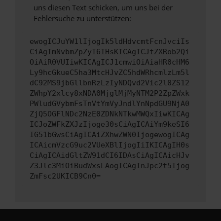
uns diesen Text schicken, um uns bei der
Fehlersuche zu unterstützen:
ewogICJuYW1lIjogIk5ldHdvcmtFcnJvciIs
CiAgImNvbmZpZyI6IHsKICAgICJtZXRob2Qi
OiAiR0VUIiwKICAgICJ1cmwiOiAiaHR0cHM6
Ly9hcGkueC5ha3MtcHJvZC5hdWRhcmlzLm5l
dC92MS9jbGllbnRzLzIyNDQvd2Vic2l0ZS12
ZWhpY2xlcy8xNDA0MjglMjMyNTM2P2ZpZWxk
PWludGVybmFsTnVtYmVyJndlYnNpdGU9NjA0
ZjQ5OGFlNDc2NzE0ZDNkNTkwMWQxIiwKICAg
ICJoZWFkZXJzIjoge30sCiAgICAiYm9keSI6
IG51bGwsCiAgICAiZXhwZWN0IjogewogICAg
ICAicmVzcG9uc2VUeXBlIjogIiIKICAgIH0s
CiAgICAidGltZW91dCI6IDAsCiAgICAicHJv
Z3Jlc3MiOiBudWxsLAogICAgInJpc2t5Ijog
ZmFsc2UKICB9Cn0=