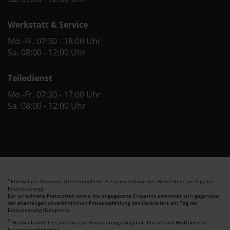
Werkstatt & Service
Mo.-Fr. 07:30 - 18:00 Uhr
Sa. 08:00 - 12:00 Uhr
Teiledienst
Mo.-Fr. 07:30 - 17:00 Uhr
Sa. 08:00 - 12:00 Uhr
Ehemaliger Neupreis (Unverbindliche Preisempfehlung des Herstellers am Tag der
1
Erstzulassung).
Der errechnete Preisvorteil sowie die angegebene Ersparnis errechnet sich gegenüber
der ehemaligen unverbindlichen Preisempfehlung des Herstellers am Tag der
Erstzulassung (Neupreis).
2
Hierbei handelt es sich um ein Finanzierungs-Angebot. Preise sind Bruttopreise.
Irrtümer vorbehalten.