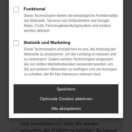
Prüfe deine Browsererweiterungen.
Manche Erweiterungen, wie Werbeblocker,
Funktional
können das Laden bestimmter Seiten
Diese Technologien bieten die bestmögliche Funktionalität
verhindern. Funktioniert die Seite in einem
der Webseite. Services von Drittanbietern wie Google
anderen Browser oder in einem privaten
Maps, Chats, Fahrzeugbewertungssystem und weitere
werden aktiviert.
Fenster?
Starte dein Gerät neu.
Statistik und Marketing
Das kann manchmal helfen, vorübergehende
Diese Technologien ermöglichen es uns, die Nutzung der
Probleme zu beheben.
Webseite zu analysieren, um die Leistung zu messen und
zu verbessern. Zudem werden Technologien eingesetzt,
Stelle sicher, dass dein Browser und dein
die von dritten Werbetreibenden verwendet werden, um
Betriebssystem auf dem neuesten Stand
Sie auf anderen Webseiten zu verfolgen und um Anzeigen
zu schalten, die für Ihre Interessen relevant sind.
sind.
Veraltete Software birgt nicht nur ein
Sicherheitsrisiko, sondern kann auch dazu
Speichern
führen, dass bestimmte Funktionen nicht mehr
Optionale Cookies ablehnen
unterstützt werden.
Alle akzeptieren
Wende dich an den Webseitenbetreiber.
Wenn du alle oben genannten Schritte versucht
hast, kontaktiere uns bitte. Wir werden
versuchen, das Problem zu beheben. Du kannst