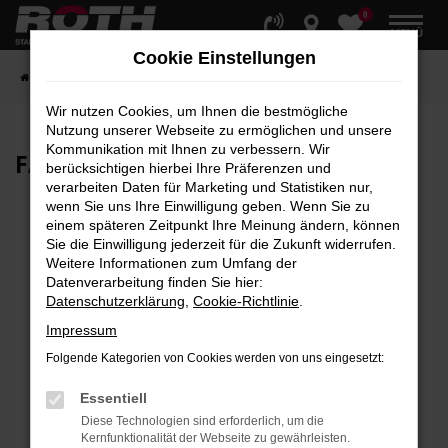
0
Zum
MENÜ
Hauptinhalt
Cookie Einstellungen
springen
Startseite
Fahrzeuge
Fahrzeugbestand
Wir nutzen Cookies, um Ihnen die bestmögliche
Nutzung unserer Webseite zu ermöglichen und unsere
Kommunikation mit Ihnen zu verbessern. Wir
FAHRZEUG-
SHOWROOM
berücksichtigen hierbei Ihre Präferenzen und
verarbeiten Daten für Marketing und Statistiken nur,
wenn Sie uns Ihre Einwilligung geben. Wenn Sie zu
einem späteren Zeitpunkt Ihre Meinung ändern, können
Sie die Einwilligung jederzeit für die Zukunft widerrufen.
Fehler: Network Error
Weitere Informationen zum Umfang der
Datenverarbeitung finden Sie hier:
Beim Laden ist ein Fehler aufgetreten.
Datenschutzerklärung
,
Cookie-Richtlinie
.
Hier sind ein paar Tipps, die dir helfen können:
Impressum
Überprüfe deine Firewall und deine
Folgende Kategorien von Cookies werden von uns eingesetzt:
Internetverbindung.
Laden andere Webseiten, zum Beispiel deine
Essentiell
Suchmaschine?
Diese Technologien sind erforderlich, um die
Kernfunktionalität der Webseite zu gewährleisten.