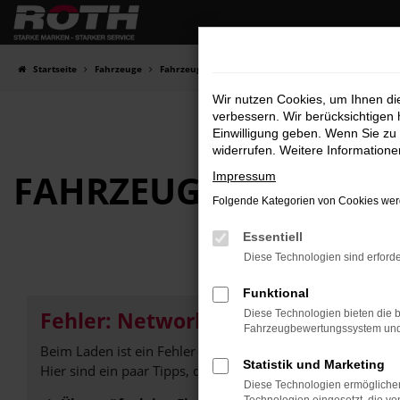
Zum
Hauptinhalt
springen
Startseite
Fahrzeuge
Fahrzeugbestand
Wir nutzen Cookies, um Ihnen d
verbessern. Wir berücksichtigen 
Einwilligung geben. Wenn Sie zu 
widerrufen. Weitere Information
FAHRZEUG-
SHOWRO
Impressum
Folgende Kategorien von Cookies werd
Essentiell
Diese Technologien sind erforde
Funktional
Fehler: Network Error
Diese Technologien bieten die b
Fahrzeugbewertungssystem und w
Beim Laden ist ein Fehler aufgetreten.
Statistik und Marketing
Hier sind ein paar Tipps, die dir helfen können:
Diese Technologien ermöglichen