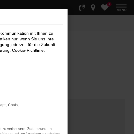
0
MENÜ
 Kommunikation mit Ihnen zu
stiken nur, wenn Sie uns Ihre
ung jederzeit für die Zukunft
ärung
,
Cookie-Richtlinie
.
Maps, Chats,
nd zu verbessern. Zudem werden