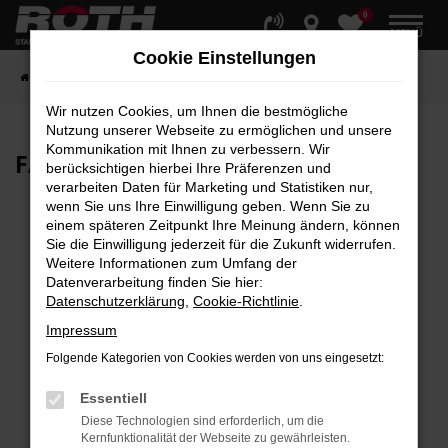
0
Zum
MENÜ
Hauptinhalt
Cookie Einstellungen
springen
Startseite
Fahrzeuge
Fahrzeugbestand
Wir nutzen Cookies, um Ihnen die bestmögliche
Nutzung unserer Webseite zu ermöglichen und unsere
Kommunikation mit Ihnen zu verbessern. Wir
FAHRZEUG-
SHOWROOM
berücksichtigen hierbei Ihre Präferenzen und
verarbeiten Daten für Marketing und Statistiken nur,
wenn Sie uns Ihre Einwilligung geben. Wenn Sie zu
einem späteren Zeitpunkt Ihre Meinung ändern, können
Sie die Einwilligung jederzeit für die Zukunft widerrufen.
Fehler: Network Error
Weitere Informationen zum Umfang der
Datenverarbeitung finden Sie hier:
Beim Laden ist ein Fehler aufgetreten.
Datenschutzerklärung
,
Cookie-Richtlinie
.
Hier sind ein paar Tipps, die dir helfen können:
Impressum
Überprüfe deine Firewall und deine
Folgende Kategorien von Cookies werden von uns eingesetzt:
Internetverbindung.
Laden andere Webseiten, zum Beispiel deine
Essentiell
Suchmaschine?
Diese Technologien sind erforderlich, um die
Kernfunktionalität der Webseite zu gewährleisten.