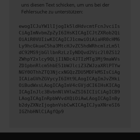
uns diesen Text schicken, um uns bei der
Fehlersuche zu unterstützen:
ewogICJuYW1lIjogIk5ldHdvcmtFcnJvciIs
CiAgImNvbmZpZyI6IHsKICAgICJtZXRob2Qi
OiAiR0VUIiwKICAgICJ1cmwiOiAiaHR0cHM6
Ly9hcGkueC5ha3MtcHJvZC5hdWRhcmlzLm5l
dC92MS9jbGllbnRzLzIyNDQvd2Vic2l0ZS12
ZWhpY2xlcy9QLjI1NDc4JTIzMTg3Mj9maWVs
ZD1pbnRlcm5hbE51bWJlciZ3ZWJzaXRlPTYw
NGY0OThhZTQ3NjcxNGQzZDU5MDFkMSIsCiAg
ICAiaGVhZGVycyI6IHt9LAogICAgImJvZHki
OiBudWxsLAogICAgImV4cGVjdCI6IHsKICAg
ICAgInJlc3BvbnNlVHlwZSI6ICIiCiAgICB9
LAogICAgInRpbWVvdXQiOiAwLAogICAgInBy
b2dyZXNzIjogbnVsbCwKICAgICJyaXNreSI6
IGZhbHNlCiAgfQp9