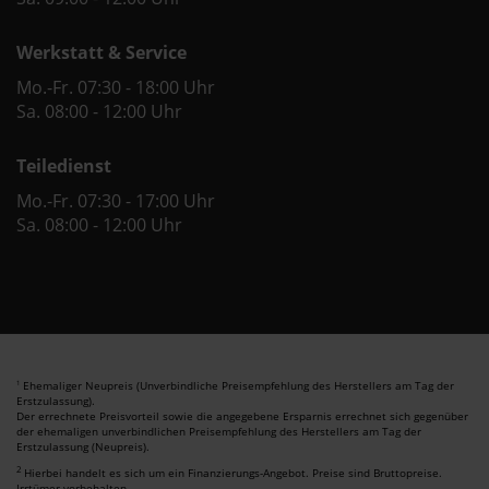
Werkstatt & Service
Mo.-Fr. 07:30 - 18:00 Uhr
Sa. 08:00 - 12:00 Uhr
Teiledienst
Mo.-Fr. 07:30 - 17:00 Uhr
Sa. 08:00 - 12:00 Uhr
Ehemaliger Neupreis (Unverbindliche Preisempfehlung des Herstellers am Tag der
1
Erstzulassung).
Der errechnete Preisvorteil sowie die angegebene Ersparnis errechnet sich gegenüber
der ehemaligen unverbindlichen Preisempfehlung des Herstellers am Tag der
Erstzulassung (Neupreis).
2
Hierbei handelt es sich um ein Finanzierungs-Angebot. Preise sind Bruttopreise.
Irrtümer vorbehalten.