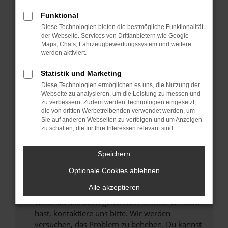
Prüfe deine Browsererweiterungen.
Manche Erweiterungen, wie Werbeblocker,
Funktional
können das Laden bestimmter Seiten
Diese Technologien bieten die bestmögliche Funktionalität
verhindern. Funktioniert die Seite in einem
der Webseite. Services von Drittanbietern wie Google
anderen Browser oder in einem privaten
Maps, Chats, Fahrzeugbewertungssystem und weitere
werden aktiviert.
Fenster?
Starte dein Gerät neu.
Statistik und Marketing
Das kann manchmal helfen, vorübergehende
Diese Technologien ermöglichen es uns, die Nutzung der
Probleme zu beheben.
Webseite zu analysieren, um die Leistung zu messen und
zu verbessern. Zudem werden Technologien eingesetzt,
Stelle sicher, dass dein Browser und dein
die von dritten Werbetreibenden verwendet werden, um
Betriebssystem auf dem neuesten Stand
Sie auf anderen Webseiten zu verfolgen und um Anzeigen
zu schalten, die für Ihre Interessen relevant sind.
sind.
Veraltete Software birgt nicht nur ein
Sicherheitsrisiko, sondern kann auch dazu
Speichern
führen, dass bestimmte Funktionen nicht mehr
Optionale Cookies ablehnen
unterstützt werden.
Alle akzeptieren
Wende dich an den Webseitenbetreiber.
Wenn du alle oben genannten Schritte versucht
hast, kontaktiere uns bitte. Wir werden
versuchen, das Problem zu beheben. Du kannst