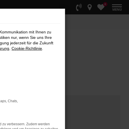
0
MENÜ
 Kommunikation mit Ihnen zu
stiken nur, wenn Sie uns Ihre
ung jederzeit für die Zukunft
ärung
,
Cookie-Richtlinie
.
Maps, Chats,
nd zu verbessern. Zudem werden