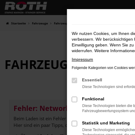
Zum
Hauptinhalt
springen
Startseite
Fahrzeuge
Fahrzeugbestand
Wir nutzen Cookies, um Ihnen d
verbessern. Wir berücksichtigen 
Einwilligung geben. Wenn Sie zu 
widerrufen. Weitere Information
FAHRZEUG-
SHOWRO
Impressum
Folgende Kategorien von Cookies werd
Essentiell
Diese Technologien sind erforde
Funktional
Fehler: Network Error
Diese Technologien bieten die b
Fahrzeugbewertungssystem und w
Beim Laden ist ein Fehler aufgetreten.
Statistik und Marketing
Hier sind ein paar Tipps, die dir helfen können:
Diese Technologien ermöglichen