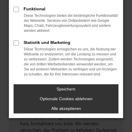
Prüfe deine Browsererweiterungen.
Manche Erweiterungen, wie Werbeblocker,
Funktional
können das Laden bestimmter Seiten
Diese Technologien bieten die bestmögliche Funktionalität
verhindern. Funktioniert die Seite in einem
der Webseite. Services von Drittanbietern wie Google
anderen Browser oder in einem privaten
Maps, Chats, Fahrzeugbewertungssystem und weitere
werden aktiviert.
Fenster?
Starte dein Gerät neu.
Statistik und Marketing
Das kann manchmal helfen, vorübergehende
Diese Technologien ermöglichen es uns, die Nutzung der
Probleme zu beheben.
Webseite zu analysieren, um die Leistung zu messen und
zu verbessern. Zudem werden Technologien eingesetzt,
Stelle sicher, dass dein Browser und dein
die von dritten Werbetreibenden verwendet werden, um
Betriebssystem auf dem neuesten Stand
Sie auf anderen Webseiten zu verfolgen und um Anzeigen
zu schalten, die für Ihre Interessen relevant sind.
sind.
Veraltete Software birgt nicht nur ein
Sicherheitsrisiko, sondern kann auch dazu
Speichern
führen, dass bestimmte Funktionen nicht mehr
Optionale Cookies ablehnen
unterstützt werden.
Alle akzeptieren
Wende dich an den Webseitenbetreiber.
Wenn du alle oben genannten Schritte versucht
hast, kontaktiere uns bitte. Wir werden
versuchen, das Problem zu beheben. Du kannst