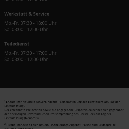
Werkstatt & Service
Mo.-Fr. 07:30 - 18:00 Uhr
Sa. 08:00 - 12:00 Uhr
Teiledienst
Mo.-Fr. 07:30 - 17:00 Uhr
Sa. 08:00 - 12:00 Uhr
Ehemaliger Neupreis (Unverbindliche Preisempfehlung des Herstellers am Tag der
1
Erstzulassung).
Der errechnete Preisvorteil sowie die angegebene Ersparnis errechnet sich gegenüber
der ehemaligen unverbindlichen Preisempfehlung des Herstellers am Tag der
Erstzulassung (Neupreis).
2
Hierbei handelt es sich um ein Finanzierungs-Angebot. Preise sind Bruttopreise.
Irrtümer vorbehalten.