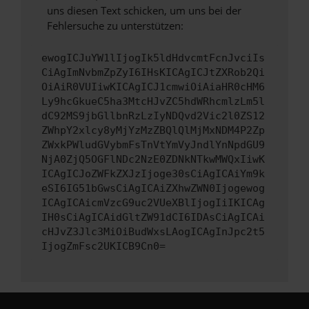
uns diesen Text schicken, um uns bei der
Fehlersuche zu unterstützen:
ewogICJuYW1lIjogIk5ldHdvcmtFcnJvciIs
CiAgImNvbmZpZyI6IHsKICAgICJtZXRob2Qi
OiAiR0VUIiwKICAgICJ1cmwiOiAiaHR0cHM6
Ly9hcGkueC5ha3MtcHJvZC5hdWRhcmlzLm5l
dC92MS9jbGllbnRzLzIyNDQvd2Vic2l0ZS12
ZWhpY2xlcy8yMjYzMzZBQlQlMjMxNDM4P2Zp
ZWxkPWludGVybmFsTnVtYmVyJndlYnNpdGU9
NjA0ZjQ5OGFlNDc2NzE0ZDNkNTkwMWQxIiwK
ICAgICJoZWFkZXJzIjoge30sCiAgICAiYm9k
eSI6IG51bGwsCiAgICAiZXhwZWN0Ijogewog
ICAgICAicmVzcG9uc2VUeXBlIjogIiIKICAg
IH0sCiAgICAidGltZW91dCI6IDAsCiAgICAi
cHJvZ3Jlc3MiOiBudWxsLAogICAgInJpc2t5
IjogZmFsc2UKICB9Cn0=