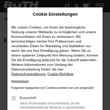
0
Zum
MENÜ
Hauptinhalt
Cookie Einstellungen
springen
Startseite
Fahrzeuge
Fahrzeugbestand
Wir nutzen Cookies, um Ihnen die bestmögliche
Nutzung unserer Webseite zu ermöglichen und unsere
Kommunikation mit Ihnen zu verbessern. Wir
FAHRZEUG-
SHOWROOM
berücksichtigen hierbei Ihre Präferenzen und
verarbeiten Daten für Marketing und Statistiken nur,
wenn Sie uns Ihre Einwilligung geben. Wenn Sie zu
einem späteren Zeitpunkt Ihre Meinung ändern, können
Sie die Einwilligung jederzeit für die Zukunft widerrufen.
Fehler: Network Error
Weitere Informationen zum Umfang der
Datenverarbeitung finden Sie hier:
Beim Laden ist ein Fehler aufgetreten.
Datenschutzerklärung
,
Cookie-Richtlinie
.
Hier sind ein paar Tipps, die dir helfen können:
Impressum
Überprüfe deine Firewall und deine
Folgende Kategorien von Cookies werden von uns eingesetzt:
Internetverbindung.
Laden andere Webseiten, zum Beispiel deine
Essentiell
Suchmaschine?
Diese Technologien sind erforderlich, um die
Kernfunktionalität der Webseite zu gewährleisten.