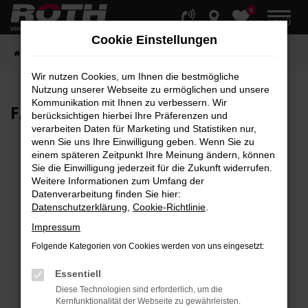
0
Zum
MENÜ
Hauptinhalt
Cookie Einstellungen
springen
Startseite
Fahrzeuge
Fahrzeugbestand
Wir nutzen Cookies, um Ihnen die bestmögliche
Nutzung unserer Webseite zu ermöglichen und unsere
Kommunikation mit Ihnen zu verbessern. Wir
FAHRZEUG-
SHOWROOM
berücksichtigen hierbei Ihre Präferenzen und
verarbeiten Daten für Marketing und Statistiken nur,
wenn Sie uns Ihre Einwilligung geben. Wenn Sie zu
einem späteren Zeitpunkt Ihre Meinung ändern, können
Sie die Einwilligung jederzeit für die Zukunft widerrufen.
Fehler: Network Error
Weitere Informationen zum Umfang der
Datenverarbeitung finden Sie hier:
Beim Laden ist ein Fehler aufgetreten.
Datenschutzerklärung
,
Cookie-Richtlinie
.
Hier sind ein paar Tipps, die dir helfen können:
Impressum
Überprüfe deine Firewall und deine
Folgende Kategorien von Cookies werden von uns eingesetzt:
Internetverbindung.
Laden andere Webseiten, zum Beispiel deine
Essentiell
Suchmaschine?
Diese Technologien sind erforderlich, um die
Kernfunktionalität der Webseite zu gewährleisten.