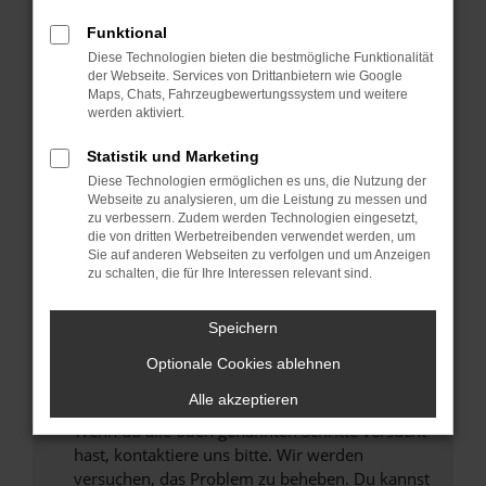
Prüfe deine Browsererweiterungen.
Manche Erweiterungen, wie Werbeblocker,
Funktional
können das Laden bestimmter Seiten
Diese Technologien bieten die bestmögliche Funktionalität
verhindern. Funktioniert die Seite in einem
der Webseite. Services von Drittanbietern wie Google
anderen Browser oder in einem privaten
Maps, Chats, Fahrzeugbewertungssystem und weitere
werden aktiviert.
Fenster?
Starte dein Gerät neu.
Statistik und Marketing
Das kann manchmal helfen, vorübergehende
Diese Technologien ermöglichen es uns, die Nutzung der
Probleme zu beheben.
Webseite zu analysieren, um die Leistung zu messen und
zu verbessern. Zudem werden Technologien eingesetzt,
Stelle sicher, dass dein Browser und dein
die von dritten Werbetreibenden verwendet werden, um
Betriebssystem auf dem neuesten Stand
Sie auf anderen Webseiten zu verfolgen und um Anzeigen
zu schalten, die für Ihre Interessen relevant sind.
sind.
Veraltete Software birgt nicht nur ein
Sicherheitsrisiko, sondern kann auch dazu
Speichern
führen, dass bestimmte Funktionen nicht mehr
Optionale Cookies ablehnen
unterstützt werden.
Alle akzeptieren
Wende dich an den Webseitenbetreiber.
Wenn du alle oben genannten Schritte versucht
hast, kontaktiere uns bitte. Wir werden
versuchen, das Problem zu beheben. Du kannst