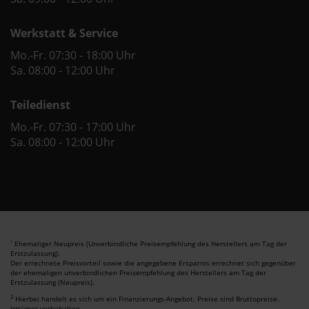
Werkstatt & Service
Mo.-Fr. 07:30 - 18:00 Uhr
Sa. 08:00 - 12:00 Uhr
Teiledienst
Mo.-Fr. 07:30 - 17:00 Uhr
Sa. 08:00 - 12:00 Uhr
Ehemaliger Neupreis (Unverbindliche Preisempfehlung des Herstellers am Tag der
1
Erstzulassung).
Der errechnete Preisvorteil sowie die angegebene Ersparnis errechnet sich gegenüber
der ehemaligen unverbindlichen Preisempfehlung des Herstellers am Tag der
Erstzulassung (Neupreis).
2
Hierbei handelt es sich um ein Finanzierungs-Angebot. Preise sind Bruttopreise.
Irrtümer vorbehalten.