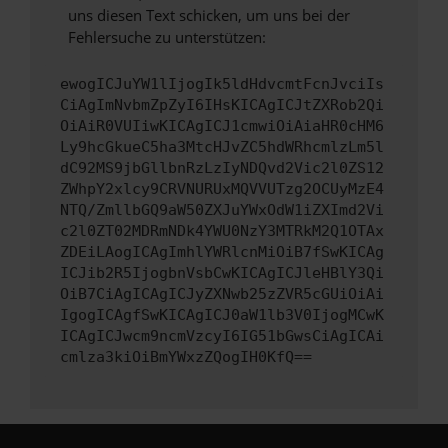
uns diesen Text schicken, um uns bei der
Fehlersuche zu unterstützen:
ewogICJuYW1lIjogIk5ldHdvcmtFcnJvciIs
CiAgImNvbmZpZyI6IHsKICAgICJtZXRob2Qi
OiAiR0VUIiwKICAgICJ1cmwiOiAiaHR0cHM6
Ly9hcGkueC5ha3MtcHJvZC5hdWRhcmlzLm5l
dC92MS9jbGllbnRzLzIyNDQvd2Vic2l0ZS12
ZWhpY2xlcy9CRVNURUxMQVVUTzg2OCUyMzE4
NTQ/ZmllbGQ9aW50ZXJuYWxOdW1iZXImd2Vi
c2l0ZT02MDRmNDk4YWU0NzY3MTRkM2Q1OTAx
ZDEiLAogICAgImhlYWRlcnMiOiB7fSwKICAg
ICJib2R5IjogbnVsbCwKICAgICJleHBlY3Qi
OiB7CiAgICAgICJyZXNwb25zZVR5cGUiOiAi
IgogICAgfSwKICAgICJ0aW1lb3V0IjogMCwK
ICAgICJwcm9ncmVzcyI6IG51bGwsCiAgICAi
cmlza3kiOiBmYWxzZQogIH0KfQ==