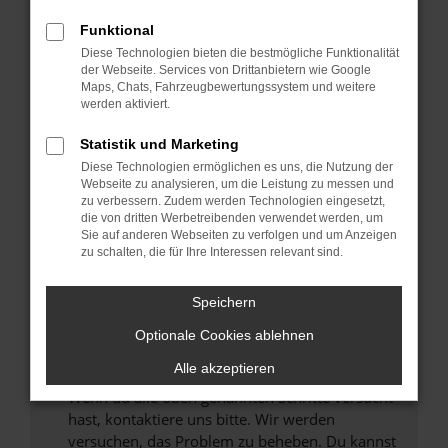
Prüfe deine Browsererweiterungen.
Manche Erweiterungen, wie Werbeblocker,
Funktional
können das Laden bestimmter Seiten
Diese Technologien bieten die bestmögliche Funktionalität
verhindern. Funktioniert die Seite in einem
der Webseite. Services von Drittanbietern wie Google
anderen Browser oder in einem privaten
Maps, Chats, Fahrzeugbewertungssystem und weitere
werden aktiviert.
Fenster?
Starte dein Gerät neu.
Statistik und Marketing
Das kann manchmal helfen, vorübergehende
Diese Technologien ermöglichen es uns, die Nutzung der
Probleme zu beheben.
Webseite zu analysieren, um die Leistung zu messen und
zu verbessern. Zudem werden Technologien eingesetzt,
Stelle sicher, dass dein Browser und dein
die von dritten Werbetreibenden verwendet werden, um
Betriebssystem auf dem neuesten Stand
Sie auf anderen Webseiten zu verfolgen und um Anzeigen
zu schalten, die für Ihre Interessen relevant sind.
sind.
Veraltete Software birgt nicht nur ein
Sicherheitsrisiko, sondern kann auch dazu
Speichern
führen, dass bestimmte Funktionen nicht mehr
Optionale Cookies ablehnen
unterstützt werden.
Alle akzeptieren
Wende dich an den Webseitenbetreiber.
Wenn du alle oben genannten Schritte versucht
hast, kontaktiere uns bitte. Wir werden
versuchen, das Problem zu beheben. Du kannst