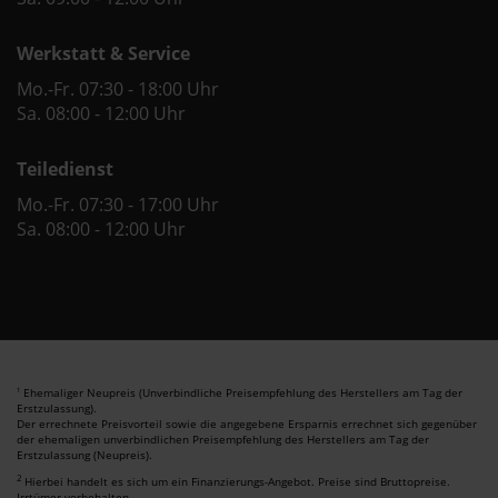
Werkstatt & Service
Mo.-Fr. 07:30 - 18:00 Uhr
Sa. 08:00 - 12:00 Uhr
Teiledienst
Mo.-Fr. 07:30 - 17:00 Uhr
Sa. 08:00 - 12:00 Uhr
Ehemaliger Neupreis (Unverbindliche Preisempfehlung des Herstellers am Tag der
1
Erstzulassung).
Der errechnete Preisvorteil sowie die angegebene Ersparnis errechnet sich gegenüber
der ehemaligen unverbindlichen Preisempfehlung des Herstellers am Tag der
Erstzulassung (Neupreis).
2
Hierbei handelt es sich um ein Finanzierungs-Angebot. Preise sind Bruttopreise.
Irrtümer vorbehalten.