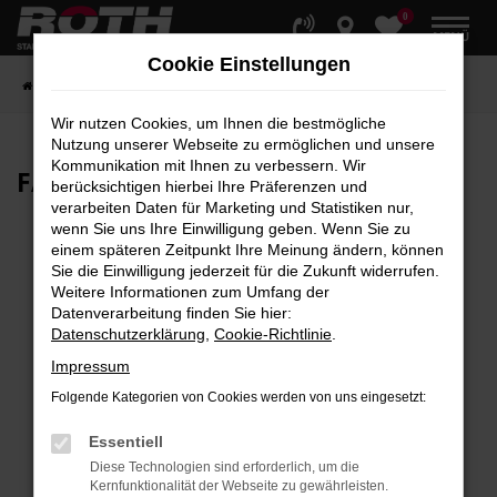
0
Zum
MENÜ
Hauptinhalt
Cookie Einstellungen
springen
Startseite
Fahrzeuge
Fahrzeugbestand
Wir nutzen Cookies, um Ihnen die bestmögliche
Nutzung unserer Webseite zu ermöglichen und unsere
Kommunikation mit Ihnen zu verbessern. Wir
FAHRZEUG-
SHOWROOM
berücksichtigen hierbei Ihre Präferenzen und
verarbeiten Daten für Marketing und Statistiken nur,
wenn Sie uns Ihre Einwilligung geben. Wenn Sie zu
einem späteren Zeitpunkt Ihre Meinung ändern, können
Sie die Einwilligung jederzeit für die Zukunft widerrufen.
Fehler: Network Error
Weitere Informationen zum Umfang der
Datenverarbeitung finden Sie hier:
Beim Laden ist ein Fehler aufgetreten.
Datenschutzerklärung
,
Cookie-Richtlinie
.
Hier sind ein paar Tipps, die dir helfen können:
Impressum
Überprüfe deine Firewall und deine
Folgende Kategorien von Cookies werden von uns eingesetzt:
Internetverbindung.
Laden andere Webseiten, zum Beispiel deine
Essentiell
Suchmaschine?
Diese Technologien sind erforderlich, um die
Kernfunktionalität der Webseite zu gewährleisten.