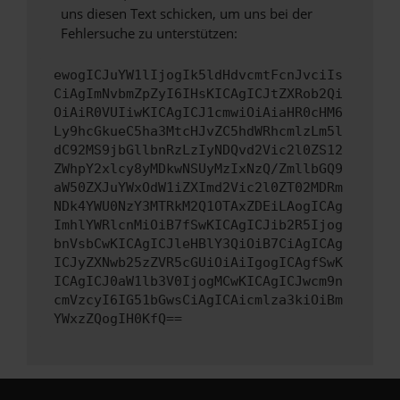
uns diesen Text schicken, um uns bei der
Fehlersuche zu unterstützen:
ewogICJuYW1lIjogIk5ldHdvcmtFcnJvciIs
CiAgImNvbmZpZyI6IHsKICAgICJtZXRob2Qi
OiAiR0VUIiwKICAgICJ1cmwiOiAiaHR0cHM6
Ly9hcGkueC5ha3MtcHJvZC5hdWRhcmlzLm5l
dC92MS9jbGllbnRzLzIyNDQvd2Vic2l0ZS12
ZWhpY2xlcy8yMDkwNSUyMzIxNzQ/ZmllbGQ9
aW50ZXJuYWxOdW1iZXImd2Vic2l0ZT02MDRm
NDk4YWU0NzY3MTRkM2Q1OTAxZDEiLAogICAg
ImhlYWRlcnMiOiB7fSwKICAgICJib2R5Ijog
bnVsbCwKICAgICJleHBlY3QiOiB7CiAgICAg
ICJyZXNwb25zZVR5cGUiOiAiIgogICAgfSwK
ICAgICJ0aW1lb3V0IjogMCwKICAgICJwcm9n
cmVzcyI6IG51bGwsCiAgICAicmlza3kiOiBm
YWxzZQogIH0KfQ==