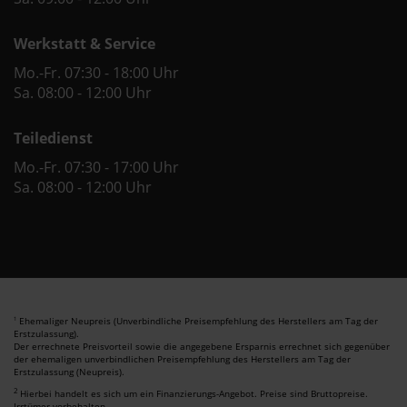
Werkstatt & Service
Mo.-Fr. 07:30 - 18:00 Uhr
Sa. 08:00 - 12:00 Uhr
Teiledienst
Mo.-Fr. 07:30 - 17:00 Uhr
Sa. 08:00 - 12:00 Uhr
Ehemaliger Neupreis (Unverbindliche Preisempfehlung des Herstellers am Tag der
1
Erstzulassung).
Der errechnete Preisvorteil sowie die angegebene Ersparnis errechnet sich gegenüber
der ehemaligen unverbindlichen Preisempfehlung des Herstellers am Tag der
Erstzulassung (Neupreis).
2
Hierbei handelt es sich um ein Finanzierungs-Angebot. Preise sind Bruttopreise.
Irrtümer vorbehalten.