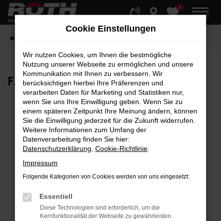
0
Zum
MENÜ
Hauptinhalt
Cookie Einstellungen
springen
Startseite
Fahrzeuge
Fahrzeugbestand
Wir nutzen Cookies, um Ihnen die bestmögliche
Nutzung unserer Webseite zu ermöglichen und unsere
Kommunikation mit Ihnen zu verbessern. Wir
FAHRZEUG-
SHOWROOM
berücksichtigen hierbei Ihre Präferenzen und
verarbeiten Daten für Marketing und Statistiken nur,
wenn Sie uns Ihre Einwilligung geben. Wenn Sie zu
einem späteren Zeitpunkt Ihre Meinung ändern, können
Sie die Einwilligung jederzeit für die Zukunft widerrufen.
Fehler: Network Error
Weitere Informationen zum Umfang der
Datenverarbeitung finden Sie hier:
Beim Laden ist ein Fehler aufgetreten.
Datenschutzerklärung
,
Cookie-Richtlinie
.
Hier sind ein paar Tipps, die dir helfen können:
Impressum
Überprüfe deine Firewall und deine
Folgende Kategorien von Cookies werden von uns eingesetzt:
Internetverbindung.
Laden andere Webseiten, zum Beispiel deine
Essentiell
Suchmaschine?
Diese Technologien sind erforderlich, um die
Kernfunktionalität der Webseite zu gewährleisten.