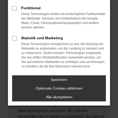
Prüfe deine Browsererweiterungen.
Manche Erweiterungen, wie Werbeblocker,
Funktional
können das Laden bestimmter Seiten
Diese Technologien bieten die bestmögliche Funktionalität
verhindern. Funktioniert die Seite in einem
der Webseite. Services von Drittanbietern wie Google
anderen Browser oder in einem privaten
Maps, Chats, Fahrzeugbewertungssystem und weitere
werden aktiviert.
Fenster?
Starte dein Gerät neu.
Statistik und Marketing
Das kann manchmal helfen, vorübergehende
Diese Technologien ermöglichen es uns, die Nutzung der
Probleme zu beheben.
Webseite zu analysieren, um die Leistung zu messen und
zu verbessern. Zudem werden Technologien eingesetzt,
Stelle sicher, dass dein Browser und dein
die von dritten Werbetreibenden verwendet werden, um
Betriebssystem auf dem neuesten Stand
Sie auf anderen Webseiten zu verfolgen und um Anzeigen
zu schalten, die für Ihre Interessen relevant sind.
sind.
Veraltete Software birgt nicht nur ein
Sicherheitsrisiko, sondern kann auch dazu
Speichern
führen, dass bestimmte Funktionen nicht mehr
Optionale Cookies ablehnen
unterstützt werden.
Alle akzeptieren
Wende dich an den Webseitenbetreiber.
Wenn du alle oben genannten Schritte versucht
hast, kontaktiere uns bitte. Wir werden
versuchen, das Problem zu beheben. Du kannst