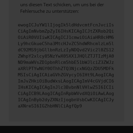
uns diesen Text schicken, um uns bei der
Fehlersuche zu unterstützen:
ewogICJuYW1lIjogIk5ldHdvcmtFcnJvciIs
CiAgImNvbmZpZyI6IHsKICAgICJtZXRob2Qi
OiAiR0VUIiwKICAgICJ1cmwiOiAiaHR0cHM6
Ly9hcGkueC5ha3MtcHJvZC5hdWRhcmlzLm5l
dC92MS9jbGllbnRzLzIyNDQvd2Vic2l0ZS12
ZWhpY2xlcy85NzYwX05XX1JHQlZTJTIzMjA0
ND9maWVsZD1pbnRlcm5hbE51bWJlciZ3ZWJz
aXRlPTYwNGY0OThhZTQ3NjcxNGQzZDU5MDFk
MSIsCiAgICAiaGVhZGVycyI6IHt9LAogICAg
ImJvZHkiOiBudWxsLAogICAgImV4cGVjdCI6
IHsKICAgICAgInJlc3BvbnNlVHlwZSI6ICIi
CiAgICB9LAogICAgInRpbWVvdXQiOiAwLAog
ICAgInByb2dyZXNzIjogbnVsbCwKICAgICJy
aXNreSI6IGZhbHNlCiAgfQp9