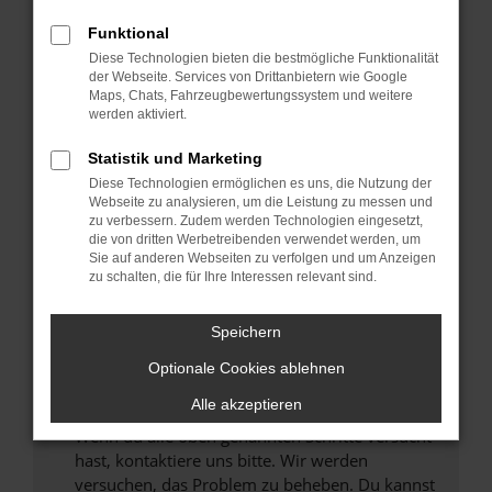
Prüfe deine Browsererweiterungen.
Manche Erweiterungen, wie Werbeblocker,
Funktional
können das Laden bestimmter Seiten
Diese Technologien bieten die bestmögliche Funktionalität
verhindern. Funktioniert die Seite in einem
der Webseite. Services von Drittanbietern wie Google
anderen Browser oder in einem privaten
Maps, Chats, Fahrzeugbewertungssystem und weitere
werden aktiviert.
Fenster?
Starte dein Gerät neu.
Statistik und Marketing
Das kann manchmal helfen, vorübergehende
Diese Technologien ermöglichen es uns, die Nutzung der
Probleme zu beheben.
Webseite zu analysieren, um die Leistung zu messen und
zu verbessern. Zudem werden Technologien eingesetzt,
Stelle sicher, dass dein Browser und dein
die von dritten Werbetreibenden verwendet werden, um
Betriebssystem auf dem neuesten Stand
Sie auf anderen Webseiten zu verfolgen und um Anzeigen
zu schalten, die für Ihre Interessen relevant sind.
sind.
Veraltete Software birgt nicht nur ein
Sicherheitsrisiko, sondern kann auch dazu
Speichern
führen, dass bestimmte Funktionen nicht mehr
Optionale Cookies ablehnen
unterstützt werden.
Alle akzeptieren
Wende dich an den Webseitenbetreiber.
Wenn du alle oben genannten Schritte versucht
hast, kontaktiere uns bitte. Wir werden
versuchen, das Problem zu beheben. Du kannst