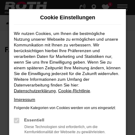
0
Zum
MENÜ
Hauptinhalt
Cookie Einstellungen
springen
Startseite
Fahrzeuge
Fahrzeugbestand
Wir nutzen Cookies, um Ihnen die bestmögliche
Nutzung unserer Webseite zu ermöglichen und unsere
Kommunikation mit Ihnen zu verbessern. Wir
FAHRZEUG-
SHOWROOM
berücksichtigen hierbei Ihre Präferenzen und
verarbeiten Daten für Marketing und Statistiken nur,
wenn Sie uns Ihre Einwilligung geben. Wenn Sie zu
einem späteren Zeitpunkt Ihre Meinung ändern, können
Sie die Einwilligung jederzeit für die Zukunft widerrufen.
Fehler: Network Error
Weitere Informationen zum Umfang der
Datenverarbeitung finden Sie hier:
Beim Laden ist ein Fehler aufgetreten.
Datenschutzerklärung
,
Cookie-Richtlinie
.
Hier sind ein paar Tipps, die dir helfen können:
Impressum
Überprüfe deine Firewall und deine
Folgende Kategorien von Cookies werden von uns eingesetzt:
Internetverbindung.
Laden andere Webseiten, zum Beispiel deine
Essentiell
Suchmaschine?
Diese Technologien sind erforderlich, um die
Kernfunktionalität der Webseite zu gewährleisten.