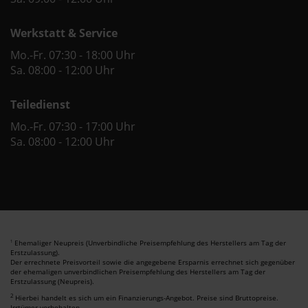
Werkstatt & Service
Mo.-Fr. 07:30 - 18:00 Uhr
Sa. 08:00 - 12:00 Uhr
Teiledienst
Mo.-Fr. 07:30 - 17:00 Uhr
Sa. 08:00 - 12:00 Uhr
Ehemaliger Neupreis (Unverbindliche Preisempfehlung des Herstellers am Tag der
1
Erstzulassung).
Der errechnete Preisvorteil sowie die angegebene Ersparnis errechnet sich gegenüber
der ehemaligen unverbindlichen Preisempfehlung des Herstellers am Tag der
Erstzulassung (Neupreis).
2
Hierbei handelt es sich um ein Finanzierungs-Angebot. Preise sind Bruttopreise.
Irrtümer vorbehalten.