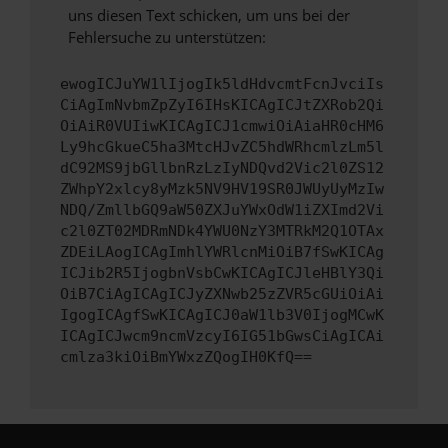
uns diesen Text schicken, um uns bei der
Fehlersuche zu unterstützen:
ewogICJuYW1lIjogIk5ldHdvcmtFcnJvciIs
CiAgImNvbmZpZyI6IHsKICAgICJtZXRob2Qi
OiAiR0VUIiwKICAgICJ1cmwiOiAiaHR0cHM6
Ly9hcGkueC5ha3MtcHJvZC5hdWRhcmlzLm5l
dC92MS9jbGllbnRzLzIyNDQvd2Vic2l0ZS12
ZWhpY2xlcy8yMzk5NV9HV19SR0JWUyUyMzIw
NDQ/ZmllbGQ9aW50ZXJuYWxOdW1iZXImd2Vi
c2l0ZT02MDRmNDk4YWU0NzY3MTRkM2Q1OTAx
ZDEiLAogICAgImhlYWRlcnMiOiB7fSwKICAg
ICJib2R5IjogbnVsbCwKICAgICJleHBlY3Qi
OiB7CiAgICAgICJyZXNwb25zZVR5cGUiOiAi
IgogICAgfSwKICAgICJ0aW1lb3V0IjogMCwK
ICAgICJwcm9ncmVzcyI6IG51bGwsCiAgICAi
cmlza3kiOiBmYWxzZQogIH0KfQ==