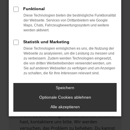
Prüfe deine Browsererweiterungen.
Manche Erweiterungen, wie Werbeblocker,
Funktional
können das Laden bestimmter Seiten
Diese Technologien bieten die bestmögliche Funktionalität
verhindern. Funktioniert die Seite in einem
der Webseite. Services von Drittanbietern wie Google
anderen Browser oder in einem privaten
Maps, Chats, Fahrzeugbewertungssystem und weitere
werden aktiviert.
Fenster?
Starte dein Gerät neu.
Statistik und Marketing
Das kann manchmal helfen, vorübergehende
Diese Technologien ermöglichen es uns, die Nutzung der
Probleme zu beheben.
Webseite zu analysieren, um die Leistung zu messen und
zu verbessern. Zudem werden Technologien eingesetzt,
Stelle sicher, dass dein Browser und dein
die von dritten Werbetreibenden verwendet werden, um
Betriebssystem auf dem neuesten Stand
Sie auf anderen Webseiten zu verfolgen und um Anzeigen
zu schalten, die für Ihre Interessen relevant sind.
sind.
Veraltete Software birgt nicht nur ein
Sicherheitsrisiko, sondern kann auch dazu
Speichern
führen, dass bestimmte Funktionen nicht mehr
Optionale Cookies ablehnen
unterstützt werden.
Alle akzeptieren
Wende dich an den Webseitenbetreiber.
Wenn du alle oben genannten Schritte versucht
hast, kontaktiere uns bitte. Wir werden
versuchen, das Problem zu beheben. Du kannst