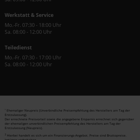
Werkstatt & Service
Mo.-Fr. 07:30 - 18:00 Uhr
Sa. 08:00 - 12:00 Uhr
Teiledienst
Mo.-Fr. 07:30 - 17:00 Uhr
Sa. 08:00 - 12:00 Uhr
Ehemaliger Neupreis (Unverbindliche Preisempfehlung des Herstellers am Tag der
1
Erstzulassung).
Der errechnete Preisvorteil sowie die angegebene Ersparnis errechnet sich gegenüber
der ehemaligen unverbindlichen Preisempfehlung des Herstellers am Tag der
Erstzulassung (Neupreis).
2
Hierbei handelt es sich um ein Finanzierungs-Angebot. Preise sind Bruttopreise.
Irrtümer vorbehalten.