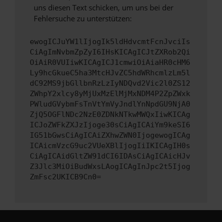
uns diesen Text schicken, um uns bei der
Fehlersuche zu unterstützen:
ewogICJuYW1lIjogIk5ldHdvcmtFcnJvciIs
CiAgImNvbmZpZyI6IHsKICAgICJtZXRob2Qi
OiAiR0VUIiwKICAgICJ1cmwiOiAiaHR0cHM6
Ly9hcGkueC5ha3MtcHJvZC5hdWRhcmlzLm5l
dC92MS9jbGllbnRzLzIyNDQvd2Vic2l0ZS12
ZWhpY2xlcy8yMjUxMzElMjMxNDM4P2ZpZWxk
PWludGVybmFsTnVtYmVyJndlYnNpdGU9NjA0
ZjQ5OGFlNDc2NzE0ZDNkNTkwMWQxIiwKICAg
ICJoZWFkZXJzIjoge30sCiAgICAiYm9keSI6
IG51bGwsCiAgICAiZXhwZWN0IjogewogICAg
ICAicmVzcG9uc2VUeXBlIjogIiIKICAgIH0s
CiAgICAidGltZW91dCI6IDAsCiAgICAicHJv
Z3Jlc3MiOiBudWxsLAogICAgInJpc2t5Ijog
ZmFsc2UKICB9Cn0=