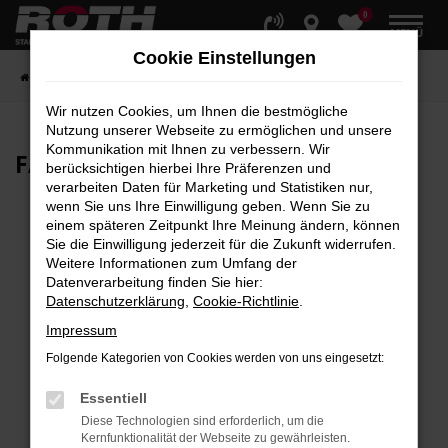
0
Zum
MENÜ
Hauptinhalt
Cookie Einstellungen
springen
Startseite
Fahrzeuge
Fahrzeugbestand
Wir nutzen Cookies, um Ihnen die bestmögliche
Nutzung unserer Webseite zu ermöglichen und unsere
Kommunikation mit Ihnen zu verbessern. Wir
FAHRZEUG-
SHOWROOM
berücksichtigen hierbei Ihre Präferenzen und
verarbeiten Daten für Marketing und Statistiken nur,
wenn Sie uns Ihre Einwilligung geben. Wenn Sie zu
einem späteren Zeitpunkt Ihre Meinung ändern, können
Sie die Einwilligung jederzeit für die Zukunft widerrufen.
Fehler: Network Error
Weitere Informationen zum Umfang der
Datenverarbeitung finden Sie hier:
Beim Laden ist ein Fehler aufgetreten.
Datenschutzerklärung
,
Cookie-Richtlinie
.
Hier sind ein paar Tipps, die dir helfen können:
Impressum
Überprüfe deine Firewall und deine
Folgende Kategorien von Cookies werden von uns eingesetzt:
Internetverbindung.
Laden andere Webseiten, zum Beispiel deine
Essentiell
Suchmaschine?
Diese Technologien sind erforderlich, um die
Kernfunktionalität der Webseite zu gewährleisten.