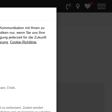
0
MENÜ
 Kommunikation mit Ihnen zu
stiken nur, wenn Sie uns Ihre
ung jederzeit für die Zukunft
ärung
,
Cookie-Richtlinie
.
Maps, Chats,
nd zu verbessern. Zudem werden