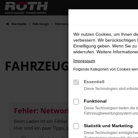
Zum
Hauptinhalt
springen
Startseite
Fahrzeuge
Fahrzeugbestand
Wir nutzen Cookies, um Ihnen d
verbessern. Wir berücksichtigen 
Einwilligung geben. Wenn Sie zu 
widerrufen. Weitere Information
FAHRZEUG-
SHOWRO
Impressum
Folgende Kategorien von Cookies werd
Essentiell
Diese Technologien sind erforde
Funktional
Fehler: Network Error
Diese Technologien bieten die b
Fahrzeugbewertungssystem und w
Beim Laden ist ein Fehler aufgetreten.
Statistik und Marketing
Hier sind ein paar Tipps, die dir helfen können:
Diese Technologien ermöglichen