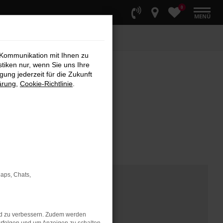
0
MENÜ
 Kommunikation mit Ihnen zu
stiken nur, wenn Sie uns Ihre
ung jederzeit für die Zukunft
ärung
,
Cookie-Richtlinie
.
Maps, Chats,
nd zu verbessern. Zudem werden