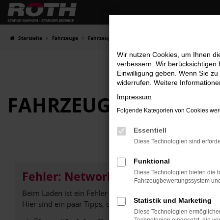
Zum
Hauptinhalt
springen
Startseite
Fahrzeuge
Fahrzeugbestand
Wir nutzen Cookies, um Ihnen d
verbessern. Wir berücksichtigen 
Einwilligung geben. Wenn Sie zu 
widerrufen. Weitere Information
FAHRZEUG-
SHOWRO
Impressum
Folgende Kategorien von Cookies werd
Essentiell
Diese Technologien sind erforde
Funktional
Fehler: Network Error
Diese Technologien bieten die b
Fahrzeugbewertungssystem und w
Beim Laden ist ein Fehler aufgetreten.
Statistik und Marketing
Hier sind ein paar Tipps, die dir helfen können:
Diese Technologien ermöglichen