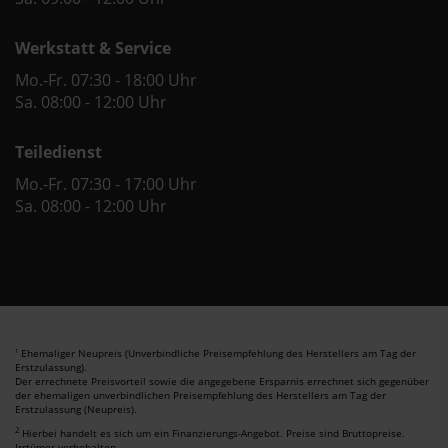
Werkstatt & Service
Mo.-Fr. 07:30 - 18:00 Uhr
Sa. 08:00 - 12:00 Uhr
Teiledienst
Mo.-Fr. 07:30 - 17:00 Uhr
Sa. 08:00 - 12:00 Uhr
Ehemaliger Neupreis (Unverbindliche Preisempfehlung des Herstellers am Tag der
1
Erstzulassung).
Der errechnete Preisvorteil sowie die angegebene Ersparnis errechnet sich gegenüber
der ehemaligen unverbindlichen Preisempfehlung des Herstellers am Tag der
Erstzulassung (Neupreis).
2
Hierbei handelt es sich um ein Finanzierungs-Angebot. Preise sind Bruttopreise.
Irrtümer vorbehalten.