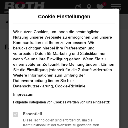
0
Zum
MENÜ
Hauptinhalt
Cookie Einstellungen
springen
Startseite
Fahrzeuge
Fahrzeugbestand
Wir nutzen Cookies, um Ihnen die bestmögliche
Nutzung unserer Webseite zu ermöglichen und unsere
Kommunikation mit Ihnen zu verbessern. Wir
FAHRZEUG-
SHOWROOM
berücksichtigen hierbei Ihre Präferenzen und
verarbeiten Daten für Marketing und Statistiken nur,
wenn Sie uns Ihre Einwilligung geben. Wenn Sie zu
einem späteren Zeitpunkt Ihre Meinung ändern, können
Sie die Einwilligung jederzeit für die Zukunft widerrufen.
Fehler: Network Error
Weitere Informationen zum Umfang der
Datenverarbeitung finden Sie hier:
Beim Laden ist ein Fehler aufgetreten.
Datenschutzerklärung
,
Cookie-Richtlinie
.
Hier sind ein paar Tipps, die dir helfen können:
Impressum
Überprüfe deine Firewall und deine
Folgende Kategorien von Cookies werden von uns eingesetzt:
Internetverbindung.
Laden andere Webseiten, zum Beispiel deine
Essentiell
Suchmaschine?
Diese Technologien sind erforderlich, um die
Kernfunktionalität der Webseite zu gewährleisten.