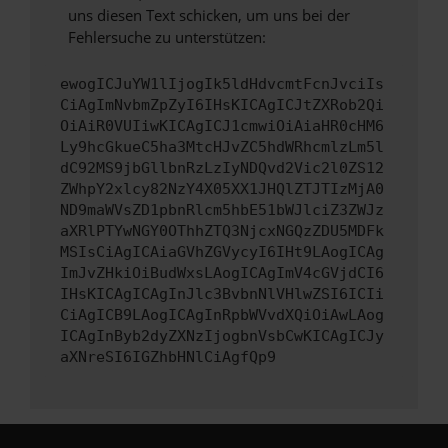
uns diesen Text schicken, um uns bei der
Fehlersuche zu unterstützen:
ewogICJuYW1lIjogIk5ldHdvcmtFcnJvciIs
CiAgImNvbmZpZyI6IHsKICAgICJtZXRob2Qi
OiAiR0VUIiwKICAgICJ1cmwiOiAiaHR0cHM6
Ly9hcGkueC5ha3MtcHJvZC5hdWRhcmlzLm5l
dC92MS9jbGllbnRzLzIyNDQvd2Vic2l0ZS12
ZWhpY2xlcy82NzY4X05XX1JHQlZTJTIzMjA0
ND9maWVsZD1pbnRlcm5hbE51bWJlciZ3ZWJz
aXRlPTYwNGY0OThhZTQ3NjcxNGQzZDU5MDFk
MSIsCiAgICAiaGVhZGVycyI6IHt9LAogICAg
ImJvZHkiOiBudWxsLAogICAgImV4cGVjdCI6
IHsKICAgICAgInJlc3BvbnNlVHlwZSI6ICIi
CiAgICB9LAogICAgInRpbWVvdXQiOiAwLAog
ICAgInByb2dyZXNzIjogbnVsbCwKICAgICJy
aXNreSI6IGZhbHNlCiAgfQp9