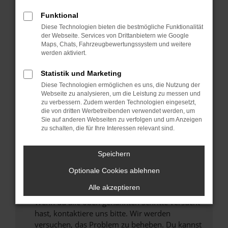
Prüfe deine Browsererweiterungen.
Manche Erweiterungen, wie Werbeblocker,
Funktional
können das Laden bestimmter Seiten
Diese Technologien bieten die bestmögliche Funktionalität
verhindern. Funktioniert die Seite in einem
der Webseite. Services von Drittanbietern wie Google
anderen Browser oder in einem privaten
Maps, Chats, Fahrzeugbewertungssystem und weitere
werden aktiviert.
Fenster?
Starte dein Gerät neu.
Statistik und Marketing
Das kann manchmal helfen, vorübergehende
Diese Technologien ermöglichen es uns, die Nutzung der
Probleme zu beheben.
Webseite zu analysieren, um die Leistung zu messen und
zu verbessern. Zudem werden Technologien eingesetzt,
Stelle sicher, dass dein Browser und dein
die von dritten Werbetreibenden verwendet werden, um
Betriebssystem auf dem neuesten Stand
Sie auf anderen Webseiten zu verfolgen und um Anzeigen
zu schalten, die für Ihre Interessen relevant sind.
sind.
Veraltete Software birgt nicht nur ein
Sicherheitsrisiko, sondern kann auch dazu
Speichern
führen, dass bestimmte Funktionen nicht mehr
Optionale Cookies ablehnen
unterstützt werden.
Alle akzeptieren
Wende dich an den Webseitenbetreiber.
Wenn du alle oben genannten Schritte versucht
hast, kontaktiere uns bitte. Wir werden
versuchen, das Problem zu beheben. Du kannst