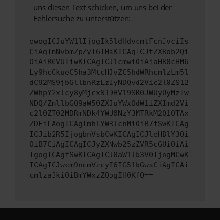
uns diesen Text schicken, um uns bei der
Fehlersuche zu unterstützen:
ewogICJuYW1lIjogIk5ldHdvcmtFcnJvciIs
CiAgImNvbmZpZyI6IHsKICAgICJtZXRob2Qi
OiAiR0VUIiwKICAgICJ1cmwiOiAiaHR0cHM6
Ly9hcGkueC5ha3MtcHJvZC5hdWRhcmlzLm5l
dC92MS9jbGllbnRzLzIyNDQvd2Vic2l0ZS12
ZWhpY2xlcy8yMjcxN19HV19SR0JWUyUyMzIw
NDQ/ZmllbGQ9aW50ZXJuYWxOdW1iZXImd2Vi
c2l0ZT02MDRmNDk4YWU0NzY3MTRkM2Q1OTAx
ZDEiLAogICAgImhlYWRlcnMiOiB7fSwKICAg
ICJib2R5IjogbnVsbCwKICAgICJleHBlY3Qi
OiB7CiAgICAgICJyZXNwb25zZVR5cGUiOiAi
IgogICAgfSwKICAgICJ0aW1lb3V0IjogMCwK
ICAgICJwcm9ncmVzcyI6IG51bGwsCiAgICAi
cmlza3kiOiBmYWxzZQogIH0KfQ==