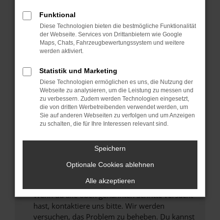
Prüfe deine Browsererweiterungen.
Manche Erweiterungen, wie Werbeblocker,
Funktional
können das Laden bestimmter Seiten
Diese Technologien bieten die bestmögliche Funktionalität
verhindern. Funktioniert die Seite in einem
der Webseite. Services von Drittanbietern wie Google
anderen Browser oder in einem privaten
Maps, Chats, Fahrzeugbewertungssystem und weitere
werden aktiviert.
Fenster?
Starte dein Gerät neu.
Statistik und Marketing
Das kann manchmal helfen, vorübergehende
Diese Technologien ermöglichen es uns, die Nutzung der
Probleme zu beheben.
Webseite zu analysieren, um die Leistung zu messen und
zu verbessern. Zudem werden Technologien eingesetzt,
Stelle sicher, dass dein Browser und dein
die von dritten Werbetreibenden verwendet werden, um
Betriebssystem auf dem neuesten Stand
Sie auf anderen Webseiten zu verfolgen und um Anzeigen
zu schalten, die für Ihre Interessen relevant sind.
sind.
Veraltete Software birgt nicht nur ein
Sicherheitsrisiko, sondern kann auch dazu
Speichern
führen, dass bestimmte Funktionen nicht mehr
Optionale Cookies ablehnen
unterstützt werden.
Alle akzeptieren
Wende dich an den Webseitenbetreiber.
Wenn du alle oben genannten Schritte versucht
hast, kontaktiere uns bitte. Wir werden
versuchen, das Problem zu beheben. Du kannst