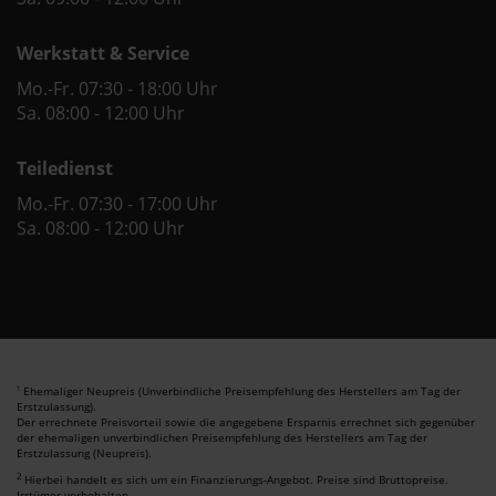
Werkstatt & Service
Mo.-Fr. 07:30 - 18:00 Uhr
Sa. 08:00 - 12:00 Uhr
Teiledienst
Mo.-Fr. 07:30 - 17:00 Uhr
Sa. 08:00 - 12:00 Uhr
Ehemaliger Neupreis (Unverbindliche Preisempfehlung des Herstellers am Tag der
1
Erstzulassung).
Der errechnete Preisvorteil sowie die angegebene Ersparnis errechnet sich gegenüber
der ehemaligen unverbindlichen Preisempfehlung des Herstellers am Tag der
Erstzulassung (Neupreis).
2
Hierbei handelt es sich um ein Finanzierungs-Angebot. Preise sind Bruttopreise.
Irrtümer vorbehalten.