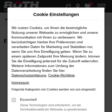
0
Zum
MENÜ
Hauptinhalt
Cookie Einstellungen
springen
Startseite
Fahrzeuge
Fahrzeugbestand
Wir nutzen Cookies, um Ihnen die bestmögliche
Nutzung unserer Webseite zu ermöglichen und unsere
Kommunikation mit Ihnen zu verbessern. Wir
FAHRZEUG-
SHOWROOM
berücksichtigen hierbei Ihre Präferenzen und
verarbeiten Daten für Marketing und Statistiken nur,
wenn Sie uns Ihre Einwilligung geben. Wenn Sie zu
einem späteren Zeitpunkt Ihre Meinung ändern, können
Sie die Einwilligung jederzeit für die Zukunft widerrufen.
Fehler: Network Error
Weitere Informationen zum Umfang der
Datenverarbeitung finden Sie hier:
Beim Laden ist ein Fehler aufgetreten.
Datenschutzerklärung
,
Cookie-Richtlinie
.
Hier sind ein paar Tipps, die dir helfen können:
Impressum
Überprüfe deine Firewall und deine
Folgende Kategorien von Cookies werden von uns eingesetzt:
Internetverbindung.
Laden andere Webseiten, zum Beispiel deine
Essentiell
Suchmaschine?
Diese Technologien sind erforderlich, um die
Kernfunktionalität der Webseite zu gewährleisten.