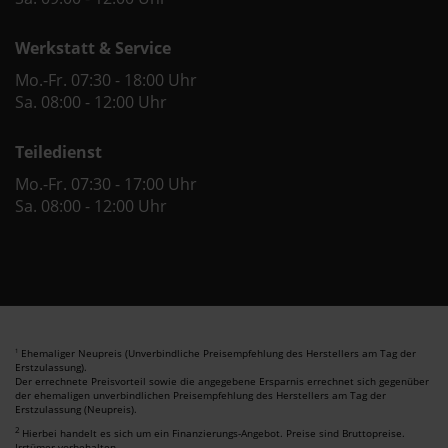
Werkstatt & Service
Mo.-Fr. 07:30 - 18:00 Uhr
Sa. 08:00 - 12:00 Uhr
Teiledienst
Mo.-Fr. 07:30 - 17:00 Uhr
Sa. 08:00 - 12:00 Uhr
Ehemaliger Neupreis (Unverbindliche Preisempfehlung des Herstellers am Tag der
1
Erstzulassung).
Der errechnete Preisvorteil sowie die angegebene Ersparnis errechnet sich gegenüber
der ehemaligen unverbindlichen Preisempfehlung des Herstellers am Tag der
Erstzulassung (Neupreis).
2
Hierbei handelt es sich um ein Finanzierungs-Angebot. Preise sind Bruttopreise.
Irrtümer vorbehalten.