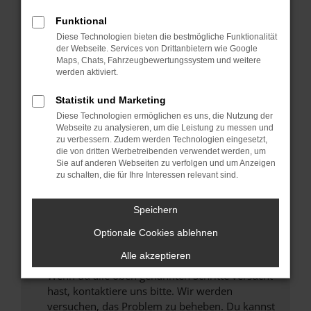
Prüfe deine Browsererweiterungen.
Manche Erweiterungen, wie Werbeblocker,
Funktional
können das Laden bestimmter Seiten
Diese Technologien bieten die bestmögliche Funktionalität
verhindern. Funktioniert die Seite in einem
der Webseite. Services von Drittanbietern wie Google
anderen Browser oder in einem privaten
Maps, Chats, Fahrzeugbewertungssystem und weitere
werden aktiviert.
Fenster?
Starte dein Gerät neu.
Statistik und Marketing
Das kann manchmal helfen, vorübergehende
Diese Technologien ermöglichen es uns, die Nutzung der
Probleme zu beheben.
Webseite zu analysieren, um die Leistung zu messen und
zu verbessern. Zudem werden Technologien eingesetzt,
Stelle sicher, dass dein Browser und dein
die von dritten Werbetreibenden verwendet werden, um
Betriebssystem auf dem neuesten Stand
Sie auf anderen Webseiten zu verfolgen und um Anzeigen
zu schalten, die für Ihre Interessen relevant sind.
sind.
Veraltete Software birgt nicht nur ein
Sicherheitsrisiko, sondern kann auch dazu
Speichern
führen, dass bestimmte Funktionen nicht mehr
Optionale Cookies ablehnen
unterstützt werden.
Alle akzeptieren
Wende dich an den Webseitenbetreiber.
Wenn du alle oben genannten Schritte versucht
hast, kontaktiere uns bitte. Wir werden
versuchen, das Problem zu beheben. Du kannst