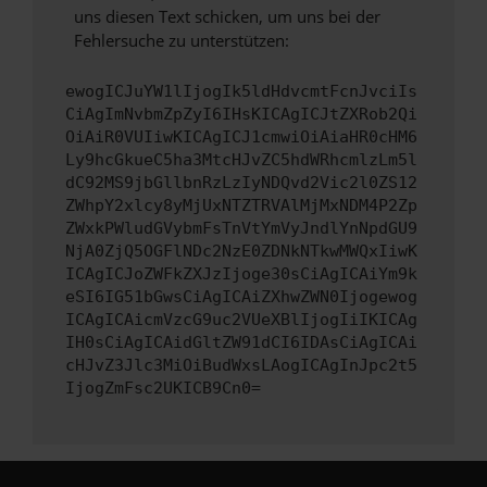
uns diesen Text schicken, um uns bei der
Fehlersuche zu unterstützen:
ewogICJuYW1lIjogIk5ldHdvcmtFcnJvciIs
CiAgImNvbmZpZyI6IHsKICAgICJtZXRob2Qi
OiAiR0VUIiwKICAgICJ1cmwiOiAiaHR0cHM6
Ly9hcGkueC5ha3MtcHJvZC5hdWRhcmlzLm5l
dC92MS9jbGllbnRzLzIyNDQvd2Vic2l0ZS12
ZWhpY2xlcy8yMjUxNTZTRVAlMjMxNDM4P2Zp
ZWxkPWludGVybmFsTnVtYmVyJndlYnNpdGU9
NjA0ZjQ5OGFlNDc2NzE0ZDNkNTkwMWQxIiwK
ICAgICJoZWFkZXJzIjoge30sCiAgICAiYm9k
eSI6IG51bGwsCiAgICAiZXhwZWN0Ijogewog
ICAgICAicmVzcG9uc2VUeXBlIjogIiIKICAg
IH0sCiAgICAidGltZW91dCI6IDAsCiAgICAi
cHJvZ3Jlc3MiOiBudWxsLAogICAgInJpc2t5
IjogZmFsc2UKICB9Cn0=