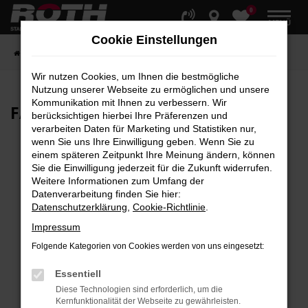
0
Zum
MENÜ
Hauptinhalt
Cookie Einstellungen
springen
Startseite
Fahrzeuge
Fahrzeugbestand
Wir nutzen Cookies, um Ihnen die bestmögliche
Nutzung unserer Webseite zu ermöglichen und unsere
Kommunikation mit Ihnen zu verbessern. Wir
FAHRZEUG-
SHOWROOM
berücksichtigen hierbei Ihre Präferenzen und
verarbeiten Daten für Marketing und Statistiken nur,
wenn Sie uns Ihre Einwilligung geben. Wenn Sie zu
einem späteren Zeitpunkt Ihre Meinung ändern, können
Sie die Einwilligung jederzeit für die Zukunft widerrufen.
Fehler: Network Error
Weitere Informationen zum Umfang der
Datenverarbeitung finden Sie hier:
Beim Laden ist ein Fehler aufgetreten.
Datenschutzerklärung
,
Cookie-Richtlinie
.
Hier sind ein paar Tipps, die dir helfen können:
Impressum
Überprüfe deine Firewall und deine
Folgende Kategorien von Cookies werden von uns eingesetzt:
Internetverbindung.
Laden andere Webseiten, zum Beispiel deine
Essentiell
Suchmaschine?
Diese Technologien sind erforderlich, um die
Kernfunktionalität der Webseite zu gewährleisten.