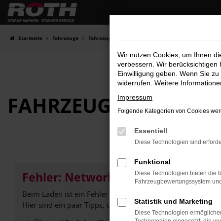
Zum
Hauptinhalt
springen
Startseite
Fahrzeuge
Fahrzeugbestand
Wir nutzen Cookies, um Ihnen d
verbessern. Wir berücksichtigen 
Einwilligung geben. Wenn Sie zu 
widerrufen. Weitere Information
FAHRZEUG-
SHOWRO
Impressum
Folgende Kategorien von Cookies werd
Essentiell
Diese Technologien sind erforde
Funktional
Fehler: Network Error
Diese Technologien bieten die b
Fahrzeugbewertungssystem und w
Beim Laden ist ein Fehler aufgetreten.
Statistik und Marketing
Hier sind ein paar Tipps, die dir helfen können:
Diese Technologien ermöglichen