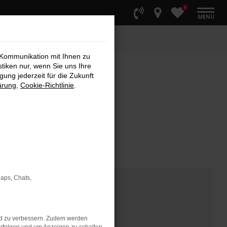
0
MENÜ
 Kommunikation mit Ihnen zu
stiken nur, wenn Sie uns Ihre
ung jederzeit für die Zukunft
ärung
,
Cookie-Richtlinie
.
Maps, Chats,
nd zu verbessern. Zudem werden