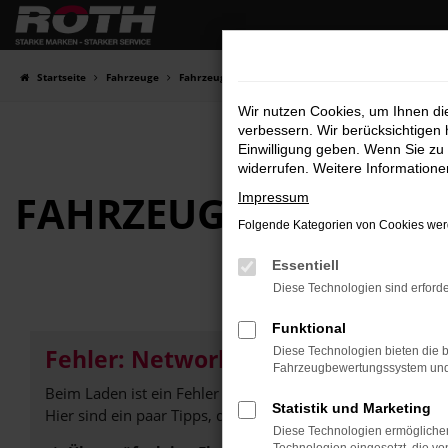
Zum
Hauptinhalt
springen
Startseite
Fahrzeuge
Fahrzeugbestand
Wir nutzen Cookies, um Ihnen d
verbessern. Wir berücksichtigen 
Einwilligung geben. Wenn Sie zu 
widerrufen. Weitere Information
FAHRZEUG-
SHOWRO
Impressum
Folgende Kategorien von Cookies werd
Essentiell
Diese Technologien sind erforde
Funktional
Fehler: Network Error
Diese Technologien bieten die b
Fahrzeugbewertungssystem und w
Beim Laden ist ein Fehler aufgetreten.
Statistik und Marketing
Hier sind ein paar Tipps, die dir helfen können:
Diese Technologien ermöglichen