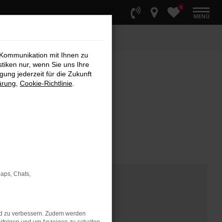
0
MENÜ
 Kommunikation mit Ihnen zu
stiken nur, wenn Sie uns Ihre
ung jederzeit für die Zukunft
ärung
,
Cookie-Richtlinie
.
Maps, Chats,
nd zu verbessern. Zudem werden