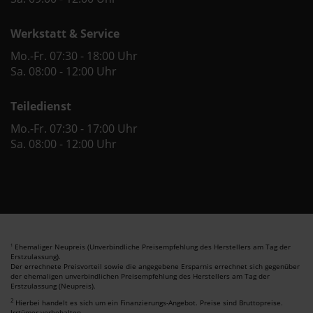
Werkstatt & Service
Mo.-Fr. 07:30 - 18:00 Uhr
Sa. 08:00 - 12:00 Uhr
Teiledienst
Mo.-Fr. 07:30 - 17:00 Uhr
Sa. 08:00 - 12:00 Uhr
Ehemaliger Neupreis (Unverbindliche Preisempfehlung des Herstellers am Tag der
1
Erstzulassung).
Der errechnete Preisvorteil sowie die angegebene Ersparnis errechnet sich gegenüber
der ehemaligen unverbindlichen Preisempfehlung des Herstellers am Tag der
Erstzulassung (Neupreis).
2
Hierbei handelt es sich um ein Finanzierungs-Angebot. Preise sind Bruttopreise.
Irrtümer vorbehalten.