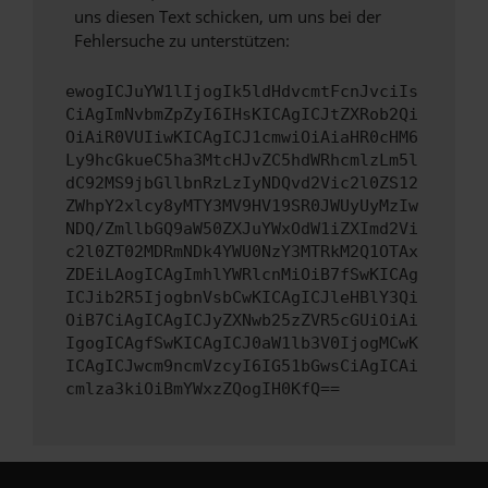
uns diesen Text schicken, um uns bei der
Fehlersuche zu unterstützen:
ewogICJuYW1lIjogIk5ldHdvcmtFcnJvciIs
CiAgImNvbmZpZyI6IHsKICAgICJtZXRob2Qi
OiAiR0VUIiwKICAgICJ1cmwiOiAiaHR0cHM6
Ly9hcGkueC5ha3MtcHJvZC5hdWRhcmlzLm5l
dC92MS9jbGllbnRzLzIyNDQvd2Vic2l0ZS12
ZWhpY2xlcy8yMTY3MV9HV19SR0JWUyUyMzIw
NDQ/ZmllbGQ9aW50ZXJuYWxOdW1iZXImd2Vi
c2l0ZT02MDRmNDk4YWU0NzY3MTRkM2Q1OTAx
ZDEiLAogICAgImhlYWRlcnMiOiB7fSwKICAg
ICJib2R5IjogbnVsbCwKICAgICJleHBlY3Qi
OiB7CiAgICAgICJyZXNwb25zZVR5cGUiOiAi
IgogICAgfSwKICAgICJ0aW1lb3V0IjogMCwK
ICAgICJwcm9ncmVzcyI6IG51bGwsCiAgICAi
cmlza3kiOiBmYWxzZQogIH0KfQ==