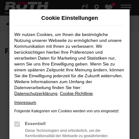
0
Zum
MENÜ
Hauptinhalt
Cookie Einstellungen
springen
Startseite
Fahrzeuge
Fahrzeugbestand
Wir nutzen Cookies, um Ihnen die bestmögliche
Nutzung unserer Webseite zu ermöglichen und unsere
Kommunikation mit Ihnen zu verbessern. Wir
FAHRZEUG-
SHOWROOM
berücksichtigen hierbei Ihre Präferenzen und
verarbeiten Daten für Marketing und Statistiken nur,
wenn Sie uns Ihre Einwilligung geben. Wenn Sie zu
einem späteren Zeitpunkt Ihre Meinung ändern, können
Sie die Einwilligung jederzeit für die Zukunft widerrufen.
Fehler: Network Error
Weitere Informationen zum Umfang der
Datenverarbeitung finden Sie hier:
Beim Laden ist ein Fehler aufgetreten.
Datenschutzerklärung
,
Cookie-Richtlinie
.
Hier sind ein paar Tipps, die dir helfen können:
Impressum
Überprüfe deine Firewall und deine
Folgende Kategorien von Cookies werden von uns eingesetzt:
Internetverbindung.
Laden andere Webseiten, zum Beispiel deine
Essentiell
Suchmaschine?
Diese Technologien sind erforderlich, um die
Kernfunktionalität der Webseite zu gewährleisten.