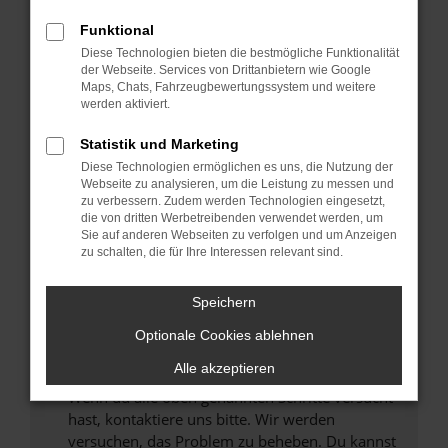
Prüfe deine Browsererweiterungen.
Manche Erweiterungen, wie Werbeblocker,
Funktional
können das Laden bestimmter Seiten
Diese Technologien bieten die bestmögliche Funktionalität
verhindern. Funktioniert die Seite in einem
der Webseite. Services von Drittanbietern wie Google
anderen Browser oder in einem privaten
Maps, Chats, Fahrzeugbewertungssystem und weitere
werden aktiviert.
Fenster?
Starte dein Gerät neu.
Statistik und Marketing
Das kann manchmal helfen, vorübergehende
Diese Technologien ermöglichen es uns, die Nutzung der
Probleme zu beheben.
Webseite zu analysieren, um die Leistung zu messen und
zu verbessern. Zudem werden Technologien eingesetzt,
Stelle sicher, dass dein Browser und dein
die von dritten Werbetreibenden verwendet werden, um
Betriebssystem auf dem neuesten Stand
Sie auf anderen Webseiten zu verfolgen und um Anzeigen
zu schalten, die für Ihre Interessen relevant sind.
sind.
Veraltete Software birgt nicht nur ein
Sicherheitsrisiko, sondern kann auch dazu
Speichern
führen, dass bestimmte Funktionen nicht mehr
Optionale Cookies ablehnen
unterstützt werden.
Alle akzeptieren
Wende dich an den Webseitenbetreiber.
Wenn du alle oben genannten Schritte versucht
hast, kontaktiere uns bitte. Wir werden
versuchen, das Problem zu beheben. Du kannst