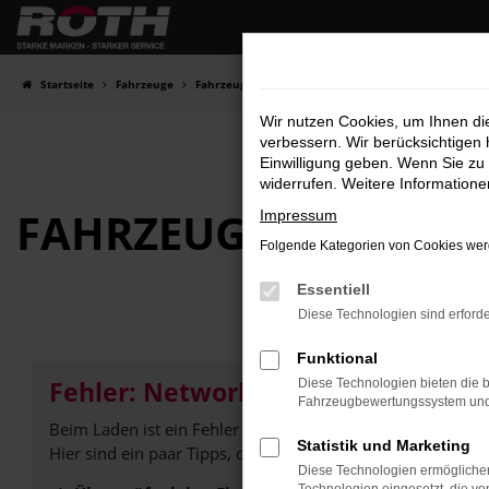
Zum
Hauptinhalt
springen
Startseite
Fahrzeuge
Fahrzeugbestand
Wir nutzen Cookies, um Ihnen d
verbessern. Wir berücksichtigen 
Einwilligung geben. Wenn Sie zu 
widerrufen. Weitere Information
FAHRZEUG-
SHOWRO
Impressum
Folgende Kategorien von Cookies werd
Essentiell
Diese Technologien sind erforde
Funktional
Fehler: Network Error
Diese Technologien bieten die b
Fahrzeugbewertungssystem und w
Beim Laden ist ein Fehler aufgetreten.
Statistik und Marketing
Hier sind ein paar Tipps, die dir helfen können:
Diese Technologien ermöglichen