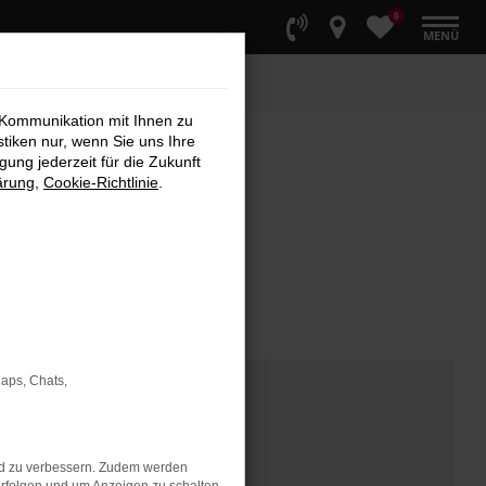
0
MENÜ
 Kommunikation mit Ihnen zu
stiken nur, wenn Sie uns Ihre
ung jederzeit für die Zukunft
ärung
,
Cookie-Richtlinie
.
Maps, Chats,
nd zu verbessern. Zudem werden