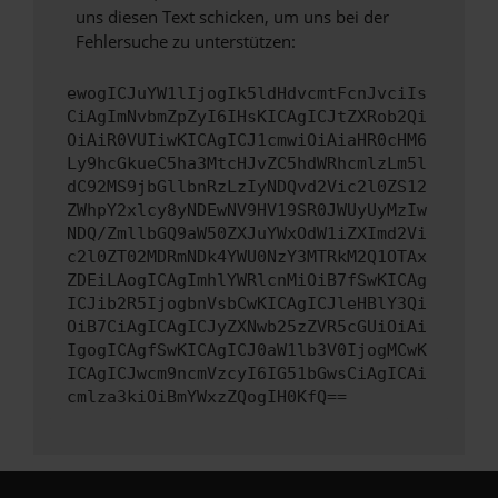
uns diesen Text schicken, um uns bei der
Fehlersuche zu unterstützen:
ewogICJuYW1lIjogIk5ldHdvcmtFcnJvciIs
CiAgImNvbmZpZyI6IHsKICAgICJtZXRob2Qi
OiAiR0VUIiwKICAgICJ1cmwiOiAiaHR0cHM6
Ly9hcGkueC5ha3MtcHJvZC5hdWRhcmlzLm5l
dC92MS9jbGllbnRzLzIyNDQvd2Vic2l0ZS12
ZWhpY2xlcy8yNDEwNV9HV19SR0JWUyUyMzIw
NDQ/ZmllbGQ9aW50ZXJuYWxOdW1iZXImd2Vi
c2l0ZT02MDRmNDk4YWU0NzY3MTRkM2Q1OTAx
ZDEiLAogICAgImhlYWRlcnMiOiB7fSwKICAg
ICJib2R5IjogbnVsbCwKICAgICJleHBlY3Qi
OiB7CiAgICAgICJyZXNwb25zZVR5cGUiOiAi
IgogICAgfSwKICAgICJ0aW1lb3V0IjogMCwK
ICAgICJwcm9ncmVzcyI6IG51bGwsCiAgICAi
cmlza3kiOiBmYWxzZQogIH0KfQ==