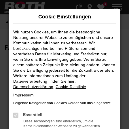
0
Zum
MENÜ
Hauptinhalt
Cookie Einstellungen
springen
Startseite
Fahrzeuge
Fahrzeugbestand
Wir nutzen Cookies, um Ihnen die bestmögliche
Nutzung unserer Webseite zu ermöglichen und unsere
Kommunikation mit Ihnen zu verbessern. Wir
FAHRZEUG-
SHOWROOM
berücksichtigen hierbei Ihre Präferenzen und
verarbeiten Daten für Marketing und Statistiken nur,
wenn Sie uns Ihre Einwilligung geben. Wenn Sie zu
einem späteren Zeitpunkt Ihre Meinung ändern, können
Sie die Einwilligung jederzeit für die Zukunft widerrufen.
Fehler: Network Error
Weitere Informationen zum Umfang der
Datenverarbeitung finden Sie hier:
Beim Laden ist ein Fehler aufgetreten.
Datenschutzerklärung
,
Cookie-Richtlinie
.
Hier sind ein paar Tipps, die dir helfen können:
Impressum
Überprüfe deine Firewall und deine
Folgende Kategorien von Cookies werden von uns eingesetzt:
Internetverbindung.
Laden andere Webseiten, zum Beispiel deine
Essentiell
Suchmaschine?
Diese Technologien sind erforderlich, um die
Kernfunktionalität der Webseite zu gewährleisten.