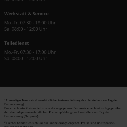
Werkstatt & Service
Mo.-Fr. 07:30 - 18:00 Uhr
Sa. 08:00 - 12:00 Uhr
Teiledienst
Mo.-Fr. 07:30 - 17:00 Uhr
Sa. 08:00 - 12:00 Uhr
Ehemaliger Neupreis (Unverbindliche Preisempfehlung des Herstellers am Tag der
1
Erstzulassung).
Der errechnete Preisvorteil sowie die angegebene Ersparnis errechnet sich gegenüber
der ehemaligen unverbindlichen Preisempfehlung des Herstellers am Tag der
Erstzulassung (Neupreis).
2
Hierbei handelt es sich um ein Finanzierungs-Angebot. Preise sind Bruttopreise.
Irrtümer vorbehalten.