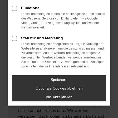
Prüfe deine Browsererweiterungen.
Manche Erweiterungen, wie Werbeblocker,
Funktional
können das Laden bestimmter Seiten
Diese Technologien bieten die bestmögliche Funktionalität
verhindern. Funktioniert die Seite in einem
der Webseite. Services von Drittanbietern wie Google
anderen Browser oder in einem privaten
Maps, Chats, Fahrzeugbewertungssystem und weitere
werden aktiviert.
Fenster?
Starte dein Gerät neu.
Statistik und Marketing
Das kann manchmal helfen, vorübergehende
Diese Technologien ermöglichen es uns, die Nutzung der
Probleme zu beheben.
Webseite zu analysieren, um die Leistung zu messen und
zu verbessern. Zudem werden Technologien eingesetzt,
Stelle sicher, dass dein Browser und dein
die von dritten Werbetreibenden verwendet werden, um
Betriebssystem auf dem neuesten Stand
Sie auf anderen Webseiten zu verfolgen und um Anzeigen
zu schalten, die für Ihre Interessen relevant sind.
sind.
Veraltete Software birgt nicht nur ein
Sicherheitsrisiko, sondern kann auch dazu
Speichern
führen, dass bestimmte Funktionen nicht mehr
Optionale Cookies ablehnen
unterstützt werden.
Alle akzeptieren
Wende dich an den Webseitenbetreiber.
Wenn du alle oben genannten Schritte versucht
hast, kontaktiere uns bitte. Wir werden
versuchen, das Problem zu beheben. Du kannst