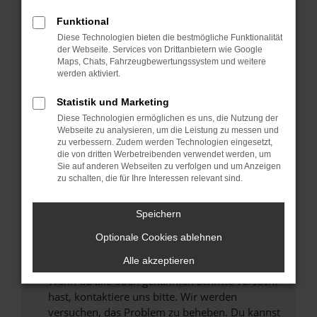
Prüfe deine Browsererweiterungen.
Manche Erweiterungen, wie Werbeblocker,
Funktional
können das Laden bestimmter Seiten
Diese Technologien bieten die bestmögliche Funktionalität
verhindern. Funktioniert die Seite in einem
der Webseite. Services von Drittanbietern wie Google
anderen Browser oder in einem privaten
Maps, Chats, Fahrzeugbewertungssystem und weitere
werden aktiviert.
Fenster?
Starte dein Gerät neu.
Statistik und Marketing
Das kann manchmal helfen, vorübergehende
Diese Technologien ermöglichen es uns, die Nutzung der
Probleme zu beheben.
Webseite zu analysieren, um die Leistung zu messen und
zu verbessern. Zudem werden Technologien eingesetzt,
Stelle sicher, dass dein Browser und dein
die von dritten Werbetreibenden verwendet werden, um
Betriebssystem auf dem neuesten Stand
Sie auf anderen Webseiten zu verfolgen und um Anzeigen
zu schalten, die für Ihre Interessen relevant sind.
sind.
Veraltete Software birgt nicht nur ein
Sicherheitsrisiko, sondern kann auch dazu
Speichern
führen, dass bestimmte Funktionen nicht mehr
Optionale Cookies ablehnen
unterstützt werden.
Alle akzeptieren
Wende dich an den Webseitenbetreiber.
Wenn du alle oben genannten Schritte versucht
hast, kontaktiere uns bitte. Wir werden
versuchen, das Problem zu beheben. Du kannst