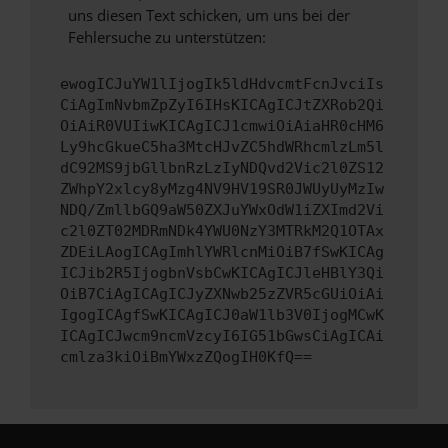
uns diesen Text schicken, um uns bei der
Fehlersuche zu unterstützen:
ewogICJuYW1lIjogIk5ldHdvcmtFcnJvciIs
CiAgImNvbmZpZyI6IHsKICAgICJtZXRob2Qi
OiAiR0VUIiwKICAgICJ1cmwiOiAiaHR0cHM6
Ly9hcGkueC5ha3MtcHJvZC5hdWRhcmlzLm5l
dC92MS9jbGllbnRzLzIyNDQvd2Vic2l0ZS12
ZWhpY2xlcy8yMzg4NV9HV19SR0JWUyUyMzIw
NDQ/ZmllbGQ9aW50ZXJuYWxOdW1iZXImd2Vi
c2l0ZT02MDRmNDk4YWU0NzY3MTRkM2Q1OTAx
ZDEiLAogICAgImhlYWRlcnMiOiB7fSwKICAg
ICJib2R5IjogbnVsbCwKICAgICJleHBlY3Qi
OiB7CiAgICAgICJyZXNwb25zZVR5cGUiOiAi
IgogICAgfSwKICAgICJ0aW1lb3V0IjogMCwK
ICAgICJwcm9ncmVzcyI6IG51bGwsCiAgICAi
cmlza3kiOiBmYWxzZQogIH0KfQ==