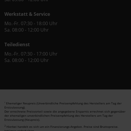
Werkstatt & Service
Mo.-Fr. 07:30 - 18:00 Uhr
Sa. 08:00 - 12:00 Uhr
Teiledienst
Mo.-Fr. 07:30 - 17:00 Uhr
Sa. 08:00 - 12:00 Uhr
Ehemaliger Neupreis (Unverbindliche Preisempfehlung des Herstellers am Tag der
1
Erstzulassung).
Der errechnete Preisvorteil sowie die angegebene Ersparnis errechnet sich gegenüber
der ehemaligen unverbindlichen Preisempfehlung des Herstellers am Tag der
Erstzulassung (Neupreis).
2
Hierbei handelt es sich um ein Finanzierungs-Angebot. Preise sind Bruttopreise.
Irrtümer vorbehalten.