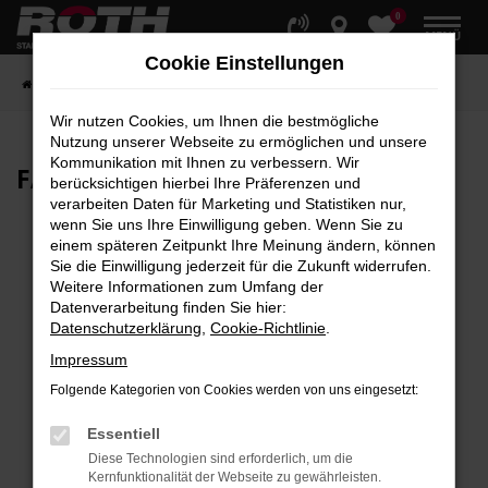
0
Zum
MENÜ
Hauptinhalt
Cookie Einstellungen
springen
Startseite
Fahrzeuge
Fahrzeugbestand
Wir nutzen Cookies, um Ihnen die bestmögliche
Nutzung unserer Webseite zu ermöglichen und unsere
Kommunikation mit Ihnen zu verbessern. Wir
FAHRZEUG-
SHOWROOM
berücksichtigen hierbei Ihre Präferenzen und
verarbeiten Daten für Marketing und Statistiken nur,
wenn Sie uns Ihre Einwilligung geben. Wenn Sie zu
einem späteren Zeitpunkt Ihre Meinung ändern, können
Sie die Einwilligung jederzeit für die Zukunft widerrufen.
Fehler: Network Error
Weitere Informationen zum Umfang der
Datenverarbeitung finden Sie hier:
Beim Laden ist ein Fehler aufgetreten.
Datenschutzerklärung
,
Cookie-Richtlinie
.
Hier sind ein paar Tipps, die dir helfen können:
Impressum
Überprüfe deine Firewall und deine
Folgende Kategorien von Cookies werden von uns eingesetzt:
Internetverbindung.
Laden andere Webseiten, zum Beispiel deine
Essentiell
Suchmaschine?
Diese Technologien sind erforderlich, um die
Kernfunktionalität der Webseite zu gewährleisten.