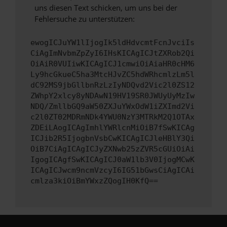
uns diesen Text schicken, um uns bei der
Fehlersuche zu unterstützen:
ewogICJuYW1lIjogIk5ldHdvcmtFcnJvciIs
CiAgImNvbmZpZyI6IHsKICAgICJtZXRob2Qi
OiAiR0VUIiwKICAgICJ1cmwiOiAiaHR0cHM6
Ly9hcGkueC5ha3MtcHJvZC5hdWRhcmlzLm5l
dC92MS9jbGllbnRzLzIyNDQvd2Vic2l0ZS12
ZWhpY2xlcy8yNDAwN19HV19SR0JWUyUyMzIw
NDQ/ZmllbGQ9aW50ZXJuYWxOdW1iZXImd2Vi
c2l0ZT02MDRmNDk4YWU0NzY3MTRkM2Q1OTAx
ZDEiLAogICAgImhlYWRlcnMiOiB7fSwKICAg
ICJib2R5IjogbnVsbCwKICAgICJleHBlY3Qi
OiB7CiAgICAgICJyZXNwb25zZVR5cGUiOiAi
IgogICAgfSwKICAgICJ0aW1lb3V0IjogMCwK
ICAgICJwcm9ncmVzcyI6IG51bGwsCiAgICAi
cmlza3kiOiBmYWxzZQogIH0KfQ==