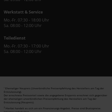
Werkstatt & Service
Mo.-Fr. 07:30 - 18:00 Uhr
Sa. 08:00 - 12:00 Uhr
Teiledienst
Mo.-Fr. 07:30 - 17:00 Uhr
Sa. 08:00 - 12:00 Uhr
Ehemaliger Neupreis (Unverbindliche Preisempfehlung des Herstellers am Tag der
1
Erstzulassung).
Der errechnete Preisvorteil sowie die angegebene Ersparnis errechnet sich gegenüber
der ehemaligen unverbindlichen Preisempfehlung des Herstellers am Tag der
Erstzulassung (Neupreis).
2
Hierbei handelt es sich um ein Finanzierungs-Angebot. Preise sind Bruttopreise.
Irrtümer vorbehalten.