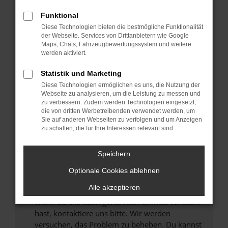
Prüfe deine Browsererweiterungen.
Manche Erweiterungen, wie Werbeblocker,
Funktional
können das Laden bestimmter Seiten
Diese Technologien bieten die bestmögliche Funktionalität
verhindern. Funktioniert die Seite in einem
der Webseite. Services von Drittanbietern wie Google
anderen Browser oder in einem privaten
Maps, Chats, Fahrzeugbewertungssystem und weitere
werden aktiviert.
Fenster?
Starte dein Gerät neu.
Statistik und Marketing
Das kann manchmal helfen, vorübergehende
Diese Technologien ermöglichen es uns, die Nutzung der
Probleme zu beheben.
Webseite zu analysieren, um die Leistung zu messen und
zu verbessern. Zudem werden Technologien eingesetzt,
Stelle sicher, dass dein Browser und dein
die von dritten Werbetreibenden verwendet werden, um
Betriebssystem auf dem neuesten Stand
Sie auf anderen Webseiten zu verfolgen und um Anzeigen
zu schalten, die für Ihre Interessen relevant sind.
sind.
Veraltete Software birgt nicht nur ein
Sicherheitsrisiko, sondern kann auch dazu
Speichern
führen, dass bestimmte Funktionen nicht mehr
Optionale Cookies ablehnen
unterstützt werden.
Alle akzeptieren
Wende dich an den Webseitenbetreiber.
Wenn du alle oben genannten Schritte versucht
hast, kontaktiere uns bitte. Wir werden
versuchen, das Problem zu beheben. Du kannst