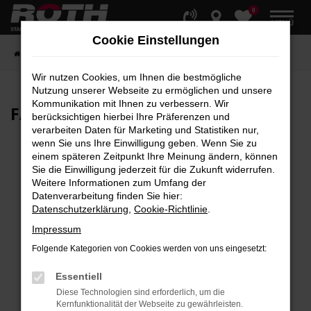
0
Zum
MENÜ
Hauptinhalt
Cookie Einstellungen
springen
Startseite
Fahrzeuge
Fahrzeugbestand
Wir nutzen Cookies, um Ihnen die bestmögliche
Nutzung unserer Webseite zu ermöglichen und unsere
Kommunikation mit Ihnen zu verbessern. Wir
FAHRZEUG-
SHOWROOM
berücksichtigen hierbei Ihre Präferenzen und
verarbeiten Daten für Marketing und Statistiken nur,
wenn Sie uns Ihre Einwilligung geben. Wenn Sie zu
einem späteren Zeitpunkt Ihre Meinung ändern, können
Sie die Einwilligung jederzeit für die Zukunft widerrufen.
Fehler: Network Error
Weitere Informationen zum Umfang der
Datenverarbeitung finden Sie hier:
Beim Laden ist ein Fehler aufgetreten.
Datenschutzerklärung
,
Cookie-Richtlinie
.
Hier sind ein paar Tipps, die dir helfen können:
Impressum
Überprüfe deine Firewall und deine
Folgende Kategorien von Cookies werden von uns eingesetzt:
Internetverbindung.
Laden andere Webseiten, zum Beispiel deine
Essentiell
Suchmaschine?
Diese Technologien sind erforderlich, um die
Kernfunktionalität der Webseite zu gewährleisten.