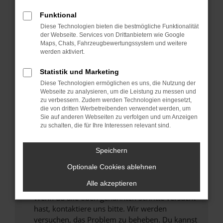
Prüfe deine Browsererweiterungen.
Manche Erweiterungen, wie Werbeblocker,
Funktional
können das Laden bestimmter Seiten
Diese Technologien bieten die bestmögliche Funktionalität
verhindern. Funktioniert die Seite in einem
der Webseite. Services von Drittanbietern wie Google
anderen Browser oder in einem privaten
Maps, Chats, Fahrzeugbewertungssystem und weitere
werden aktiviert.
Fenster?
Starte dein Gerät neu.
Statistik und Marketing
Das kann manchmal helfen, vorübergehende
Diese Technologien ermöglichen es uns, die Nutzung der
Probleme zu beheben.
Webseite zu analysieren, um die Leistung zu messen und
zu verbessern. Zudem werden Technologien eingesetzt,
Stelle sicher, dass dein Browser und dein
die von dritten Werbetreibenden verwendet werden, um
Betriebssystem auf dem neuesten Stand
Sie auf anderen Webseiten zu verfolgen und um Anzeigen
zu schalten, die für Ihre Interessen relevant sind.
sind.
Veraltete Software birgt nicht nur ein
Sicherheitsrisiko, sondern kann auch dazu
Speichern
führen, dass bestimmte Funktionen nicht mehr
Optionale Cookies ablehnen
unterstützt werden.
Alle akzeptieren
Wende dich an den Webseitenbetreiber.
Wenn du alle oben genannten Schritte versucht
hast, kontaktiere uns bitte. Wir werden
versuchen, das Problem zu beheben. Du kannst