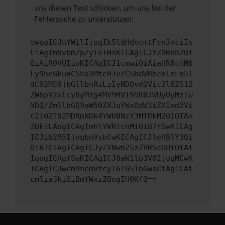
uns diesen Text schicken, um uns bei der
Fehlersuche zu unterstützen:
ewogICJuYW1lIjogIk5ldHdvcmtFcnJvciIs
CiAgImNvbmZpZyI6IHsKICAgICJtZXRob2Qi
OiAiR0VUIiwKICAgICJ1cmwiOiAiaHR0cHM6
Ly9hcGkueC5ha3MtcHJvZC5hdWRhcmlzLm5l
dC92MS9jbGllbnRzLzIyNDQvd2Vic2l0ZS12
ZWhpY2xlcy8yMzg4MV9HV19SR0JWUyUyMzIw
NDQ/ZmllbGQ9aW50ZXJuYWxOdW1iZXImd2Vi
c2l0ZT02MDRmNDk4YWU0NzY3MTRkM2Q1OTAx
ZDEiLAogICAgImhlYWRlcnMiOiB7fSwKICAg
ICJib2R5IjogbnVsbCwKICAgICJleHBlY3Qi
OiB7CiAgICAgICJyZXNwb25zZVR5cGUiOiAi
IgogICAgfSwKICAgICJ0aW1lb3V0IjogMCwK
ICAgICJwcm9ncmVzcyI6IG51bGwsCiAgICAi
cmlza3kiOiBmYWxzZQogIH0KfQ==