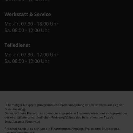
Werkstatt & Service
Mo.-Fr. 07:30 - 18:00 Uhr
Sa. 08:00 - 12:00 Uhr
Teiledienst
Mo.-Fr. 07:30 - 17:00 Uhr
Sa. 08:00 - 12:00 Uhr
Ehemaliger Neupreis (Unverbindliche Preisempfehlung des Herstellers am Tag der
1
Erstzulassung).
Der errechnete Preisvorteil sowie die angegebene Ersparnis errechnet sich gegenüber
der ehemaligen unverbindlichen Preisempfehlung des Herstellers am Tag der
Erstzulassung (Neupreis).
2
Hierbei handelt es sich um ein Finanzierungs-Angebot. Preise sind Bruttopreise.
Irrtümer vorbehalten.