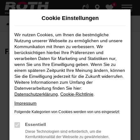
0
Zum
MENÜ
Hauptinhalt
Cookie Einstellungen
springen
Startseite
Fahrzeuge
Fahrzeugbestand
Wir nutzen Cookies, um Ihnen die bestmögliche
Nutzung unserer Webseite zu ermöglichen und unsere
Kommunikation mit Ihnen zu verbessern. Wir
FAHRZEUG-
SHOWROOM
berücksichtigen hierbei Ihre Präferenzen und
verarbeiten Daten für Marketing und Statistiken nur,
wenn Sie uns Ihre Einwilligung geben. Wenn Sie zu
einem späteren Zeitpunkt Ihre Meinung ändern, können
Sie die Einwilligung jederzeit für die Zukunft widerrufen.
Fehler: Network Error
Weitere Informationen zum Umfang der
Datenverarbeitung finden Sie hier:
Beim Laden ist ein Fehler aufgetreten.
Datenschutzerklärung
,
Cookie-Richtlinie
.
Hier sind ein paar Tipps, die dir helfen können:
Impressum
Überprüfe deine Firewall und deine
Folgende Kategorien von Cookies werden von uns eingesetzt:
Internetverbindung.
Laden andere Webseiten, zum Beispiel deine
Essentiell
Suchmaschine?
Diese Technologien sind erforderlich, um die
Kernfunktionalität der Webseite zu gewährleisten.