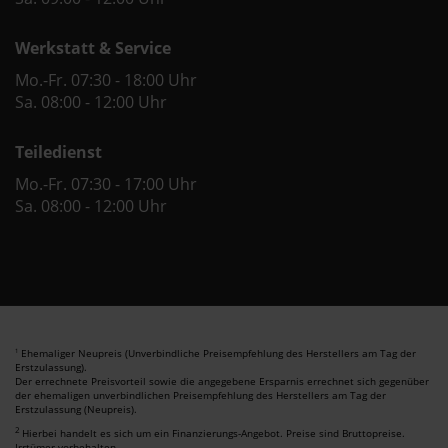
Werkstatt & Service
Mo.-Fr. 07:30 - 18:00 Uhr
Sa. 08:00 - 12:00 Uhr
Teiledienst
Mo.-Fr. 07:30 - 17:00 Uhr
Sa. 08:00 - 12:00 Uhr
Ehemaliger Neupreis (Unverbindliche Preisempfehlung des Herstellers am Tag der
1
Erstzulassung).
Der errechnete Preisvorteil sowie die angegebene Ersparnis errechnet sich gegenüber
der ehemaligen unverbindlichen Preisempfehlung des Herstellers am Tag der
Erstzulassung (Neupreis).
2
Hierbei handelt es sich um ein Finanzierungs-Angebot. Preise sind Bruttopreise.
Irrtümer vorbehalten.