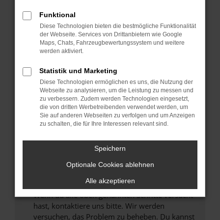
Prüfe deine Browsererweiterungen.
Manche Erweiterungen, wie Werbeblocker,
Funktional
können das Laden bestimmter Seiten
Diese Technologien bieten die bestmögliche Funktionalität
verhindern. Funktioniert die Seite in einem
der Webseite. Services von Drittanbietern wie Google
anderen Browser oder in einem privaten
Maps, Chats, Fahrzeugbewertungssystem und weitere
werden aktiviert.
Fenster?
Starte dein Gerät neu.
Statistik und Marketing
Das kann manchmal helfen, vorübergehende
Diese Technologien ermöglichen es uns, die Nutzung der
Probleme zu beheben.
Webseite zu analysieren, um die Leistung zu messen und
zu verbessern. Zudem werden Technologien eingesetzt,
Stelle sicher, dass dein Browser und dein
die von dritten Werbetreibenden verwendet werden, um
Betriebssystem auf dem neuesten Stand
Sie auf anderen Webseiten zu verfolgen und um Anzeigen
zu schalten, die für Ihre Interessen relevant sind.
sind.
Veraltete Software birgt nicht nur ein
Sicherheitsrisiko, sondern kann auch dazu
Speichern
führen, dass bestimmte Funktionen nicht mehr
Optionale Cookies ablehnen
unterstützt werden.
Alle akzeptieren
Wende dich an den Webseitenbetreiber.
Wenn du alle oben genannten Schritte versucht
hast, kontaktiere uns bitte. Wir werden
versuchen, das Problem zu beheben. Du kannst