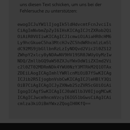
uns diesen Text schicken, um uns bei der
Fehlersuche zu unterstützen:
ewogICJuYW1lIjogIk5ldHdvcmtFcnJvciIs
CiAgImNvbmZpZyI6IHsKICAgICJtZXRob2Qi
OiAiR0VUIiwKICAgICJ1cmwiOiAiaHR0cHM6
Ly9hcGkueC5ha3MtcHJvZC5hdWRhcmlzLm5l
dC92MS9jbGllbnRzLzIyNDQvd2Vic2l0ZS12
ZWhpY2xlcy8yNDAwNV9HV19SR0JWUyUyMzIw
NDQ/ZmllbGQ9aW50ZXJuYWxOdW1iZXImd2Vi
c2l0ZT02MDRmNDk4YWU0NzY3MTRkM2Q1OTAx
ZDEiLAogICAgImhlYWRlcnMiOiB7fSwKICAg
ICJib2R5IjogbnVsbCwKICAgICJleHBlY3Qi
OiB7CiAgICAgICJyZXNwb25zZVR5cGUiOiAi
IgogICAgfSwKICAgICJ0aW1lb3V0IjogMCwK
ICAgICJwcm9ncmVzcyI6IG51bGwsCiAgICAi
cmlza3kiOiBmYWxzZQogIH0KfQ==