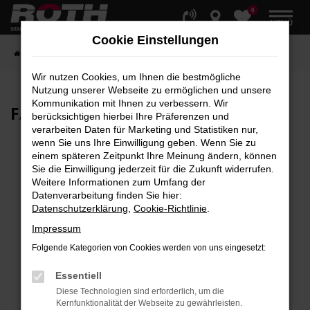
0
Zum
MENÜ
Hauptinhalt
Cookie Einstellungen
springen
Startseite
Fahrzeuge
Fahrzeugbestand
Wir nutzen Cookies, um Ihnen die bestmögliche
Nutzung unserer Webseite zu ermöglichen und unsere
Kommunikation mit Ihnen zu verbessern. Wir
FAHRZEUG-
SHOWROOM
berücksichtigen hierbei Ihre Präferenzen und
verarbeiten Daten für Marketing und Statistiken nur,
wenn Sie uns Ihre Einwilligung geben. Wenn Sie zu
einem späteren Zeitpunkt Ihre Meinung ändern, können
Sie die Einwilligung jederzeit für die Zukunft widerrufen.
Fehler: Network Error
Weitere Informationen zum Umfang der
Datenverarbeitung finden Sie hier:
Beim Laden ist ein Fehler aufgetreten.
Datenschutzerklärung
,
Cookie-Richtlinie
.
Hier sind ein paar Tipps, die dir helfen können:
Impressum
Überprüfe deine Firewall und deine
Folgende Kategorien von Cookies werden von uns eingesetzt:
Internetverbindung.
Laden andere Webseiten, zum Beispiel deine
Essentiell
Suchmaschine?
Diese Technologien sind erforderlich, um die
Kernfunktionalität der Webseite zu gewährleisten.