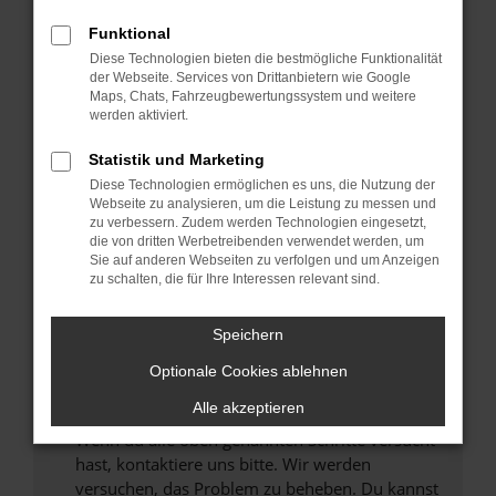
Prüfe deine Browsererweiterungen.
Manche Erweiterungen, wie Werbeblocker,
Funktional
können das Laden bestimmter Seiten
Diese Technologien bieten die bestmögliche Funktionalität
verhindern. Funktioniert die Seite in einem
der Webseite. Services von Drittanbietern wie Google
anderen Browser oder in einem privaten
Maps, Chats, Fahrzeugbewertungssystem und weitere
werden aktiviert.
Fenster?
Starte dein Gerät neu.
Statistik und Marketing
Das kann manchmal helfen, vorübergehende
Diese Technologien ermöglichen es uns, die Nutzung der
Probleme zu beheben.
Webseite zu analysieren, um die Leistung zu messen und
zu verbessern. Zudem werden Technologien eingesetzt,
Stelle sicher, dass dein Browser und dein
die von dritten Werbetreibenden verwendet werden, um
Betriebssystem auf dem neuesten Stand
Sie auf anderen Webseiten zu verfolgen und um Anzeigen
zu schalten, die für Ihre Interessen relevant sind.
sind.
Veraltete Software birgt nicht nur ein
Sicherheitsrisiko, sondern kann auch dazu
Speichern
führen, dass bestimmte Funktionen nicht mehr
Optionale Cookies ablehnen
unterstützt werden.
Alle akzeptieren
Wende dich an den Webseitenbetreiber.
Wenn du alle oben genannten Schritte versucht
hast, kontaktiere uns bitte. Wir werden
versuchen, das Problem zu beheben. Du kannst