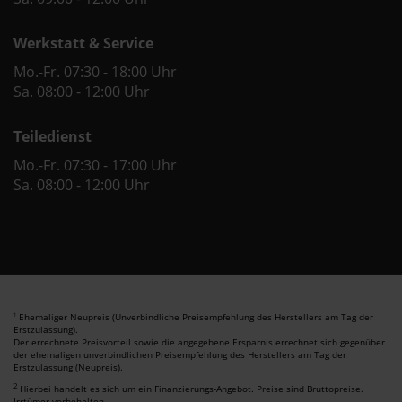
Werkstatt & Service
Mo.-Fr. 07:30 - 18:00 Uhr
Sa. 08:00 - 12:00 Uhr
Teiledienst
Mo.-Fr. 07:30 - 17:00 Uhr
Sa. 08:00 - 12:00 Uhr
Ehemaliger Neupreis (Unverbindliche Preisempfehlung des Herstellers am Tag der
1
Erstzulassung).
Der errechnete Preisvorteil sowie die angegebene Ersparnis errechnet sich gegenüber
der ehemaligen unverbindlichen Preisempfehlung des Herstellers am Tag der
Erstzulassung (Neupreis).
2
Hierbei handelt es sich um ein Finanzierungs-Angebot. Preise sind Bruttopreise.
Irrtümer vorbehalten.