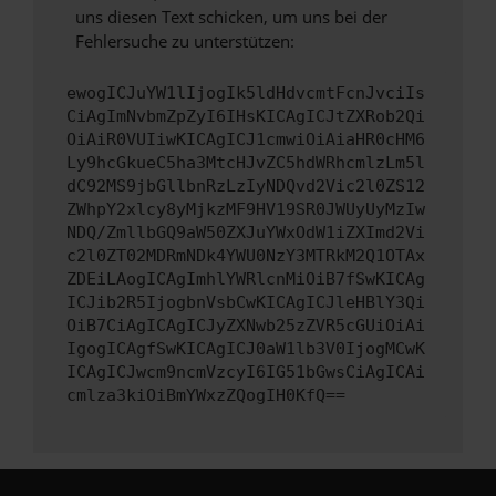
uns diesen Text schicken, um uns bei der
Fehlersuche zu unterstützen:
ewogICJuYW1lIjogIk5ldHdvcmtFcnJvciIs
CiAgImNvbmZpZyI6IHsKICAgICJtZXRob2Qi
OiAiR0VUIiwKICAgICJ1cmwiOiAiaHR0cHM6
Ly9hcGkueC5ha3MtcHJvZC5hdWRhcmlzLm5l
dC92MS9jbGllbnRzLzIyNDQvd2Vic2l0ZS12
ZWhpY2xlcy8yMjkzMF9HV19SR0JWUyUyMzIw
NDQ/ZmllbGQ9aW50ZXJuYWxOdW1iZXImd2Vi
c2l0ZT02MDRmNDk4YWU0NzY3MTRkM2Q1OTAx
ZDEiLAogICAgImhlYWRlcnMiOiB7fSwKICAg
ICJib2R5IjogbnVsbCwKICAgICJleHBlY3Qi
OiB7CiAgICAgICJyZXNwb25zZVR5cGUiOiAi
IgogICAgfSwKICAgICJ0aW1lb3V0IjogMCwK
ICAgICJwcm9ncmVzcyI6IG51bGwsCiAgICAi
cmlza3kiOiBmYWxzZQogIH0KfQ==