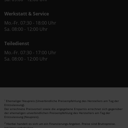
Werkstatt & Service
Mo.-Fr. 07:30 - 18:00 Uhr
Sa. 08:00 - 12:00 Uhr
Teiledienst
Mo.-Fr. 07:30 - 17:00 Uhr
Sa. 08:00 - 12:00 Uhr
Ehemaliger Neupreis (Unverbindliche Preisempfehlung des Herstellers am Tag der
1
Erstzulassung).
Der errechnete Preisvorteil sowie die angegebene Ersparnis errechnet sich gegenüber
der ehemaligen unverbindlichen Preisempfehlung des Herstellers am Tag der
Erstzulassung (Neupreis).
2
Hierbei handelt es sich um ein Finanzierungs-Angebot. Preise sind Bruttopreise.
Irrtümer vorbehalten.