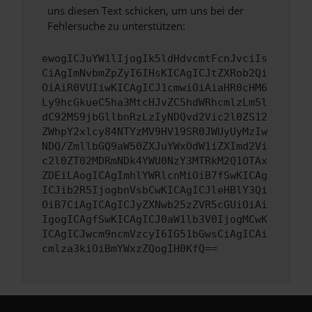
uns diesen Text schicken, um uns bei der
Fehlersuche zu unterstützen:
ewogICJuYW1lIjogIk5ldHdvcmtFcnJvciIs
CiAgImNvbmZpZyI6IHsKICAgICJtZXRob2Qi
OiAiR0VUIiwKICAgICJ1cmwiOiAiaHR0cHM6
Ly9hcGkueC5ha3MtcHJvZC5hdWRhcmlzLm5l
dC92MS9jbGllbnRzLzIyNDQvd2Vic2l0ZS12
ZWhpY2xlcy84NTYzMV9HV19SR0JWUyUyMzIw
NDQ/ZmllbGQ9aW50ZXJuYWxOdW1iZXImd2Vi
c2l0ZT02MDRmNDk4YWU0NzY3MTRkM2Q1OTAx
ZDEiLAogICAgImhlYWRlcnMiOiB7fSwKICAg
ICJib2R5IjogbnVsbCwKICAgICJleHBlY3Qi
OiB7CiAgICAgICJyZXNwb25zZVR5cGUiOiAi
IgogICAgfSwKICAgICJ0aW1lb3V0IjogMCwK
ICAgICJwcm9ncmVzcyI6IG51bGwsCiAgICAi
cmlza3kiOiBmYWxzZQogIH0KfQ==