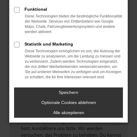
Prüfe deine Browsererweiterungen.
Manche Erweiterungen, wie Werbeblocker,
Funktional
können das Laden bestimmter Seiten
Diese Technologien bieten die bestmögliche Funktionalität
verhindern. Funktioniert die Seite in einem
der Webseite. Services von Drittanbietern wie Google
anderen Browser oder in einem privaten
Maps, Chats, Fahrzeugbewertungssystem und weitere
werden aktiviert.
Fenster?
Starte dein Gerät neu.
Statistik und Marketing
Das kann manchmal helfen, vorübergehende
Diese Technologien ermöglichen es uns, die Nutzung der
Probleme zu beheben.
Webseite zu analysieren, um die Leistung zu messen und
zu verbessern. Zudem werden Technologien eingesetzt,
Stelle sicher, dass dein Browser und dein
die von dritten Werbetreibenden verwendet werden, um
Betriebssystem auf dem neuesten Stand
Sie auf anderen Webseiten zu verfolgen und um Anzeigen
zu schalten, die für Ihre Interessen relevant sind.
sind.
Veraltete Software birgt nicht nur ein
Sicherheitsrisiko, sondern kann auch dazu
Speichern
führen, dass bestimmte Funktionen nicht mehr
Optionale Cookies ablehnen
unterstützt werden.
Alle akzeptieren
Wende dich an den Webseitenbetreiber.
Wenn du alle oben genannten Schritte versucht
hast, kontaktiere uns bitte. Wir werden
versuchen, das Problem zu beheben. Du kannst