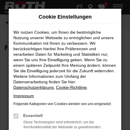
0
Zum
MENÜ
Hauptinhalt
Cookie Einstellungen
springen
Startseite
Fahrzeuge
Fahrzeugbestand
Wir nutzen Cookies, um Ihnen die bestmögliche
Nutzung unserer Webseite zu ermöglichen und unsere
Kommunikation mit Ihnen zu verbessern. Wir
FAHRZEUG-
SHOWROOM
berücksichtigen hierbei Ihre Präferenzen und
verarbeiten Daten für Marketing und Statistiken nur,
wenn Sie uns Ihre Einwilligung geben. Wenn Sie zu
einem späteren Zeitpunkt Ihre Meinung ändern, können
Sie die Einwilligung jederzeit für die Zukunft widerrufen.
Fehler: Network Error
Weitere Informationen zum Umfang der
Datenverarbeitung finden Sie hier:
Beim Laden ist ein Fehler aufgetreten.
Datenschutzerklärung
,
Cookie-Richtlinie
.
Hier sind ein paar Tipps, die dir helfen können:
Impressum
Überprüfe deine Firewall und deine
Folgende Kategorien von Cookies werden von uns eingesetzt:
Internetverbindung.
Laden andere Webseiten, zum Beispiel deine
Essentiell
Suchmaschine?
Diese Technologien sind erforderlich, um die
Kernfunktionalität der Webseite zu gewährleisten.