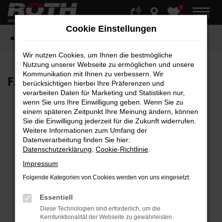
0
Zum
MENÜ
Hauptinhalt
Cookie Einstellungen
springen
Startseite
Fahrzeuge
Fahrzeugbestand
Wir nutzen Cookies, um Ihnen die bestmögliche
Nutzung unserer Webseite zu ermöglichen und unsere
Kommunikation mit Ihnen zu verbessern. Wir
FAHRZEUG-
SHOWROOM
berücksichtigen hierbei Ihre Präferenzen und
verarbeiten Daten für Marketing und Statistiken nur,
wenn Sie uns Ihre Einwilligung geben. Wenn Sie zu
einem späteren Zeitpunkt Ihre Meinung ändern, können
Sie die Einwilligung jederzeit für die Zukunft widerrufen.
Fehler: Network Error
Weitere Informationen zum Umfang der
Datenverarbeitung finden Sie hier:
Beim Laden ist ein Fehler aufgetreten.
Datenschutzerklärung
,
Cookie-Richtlinie
.
Hier sind ein paar Tipps, die dir helfen können:
Impressum
Überprüfe deine Firewall und deine
Folgende Kategorien von Cookies werden von uns eingesetzt:
Internetverbindung.
Laden andere Webseiten, zum Beispiel deine
Essentiell
Suchmaschine?
Diese Technologien sind erforderlich, um die
Kernfunktionalität der Webseite zu gewährleisten.