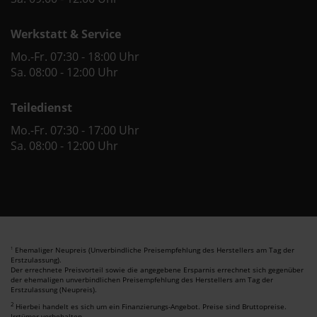
Werkstatt & Service
Mo.-Fr. 07:30 - 18:00 Uhr
Sa. 08:00 - 12:00 Uhr
Teiledienst
Mo.-Fr. 07:30 - 17:00 Uhr
Sa. 08:00 - 12:00 Uhr
Ehemaliger Neupreis (Unverbindliche Preisempfehlung des Herstellers am Tag der
1
Erstzulassung).
Der errechnete Preisvorteil sowie die angegebene Ersparnis errechnet sich gegenüber
der ehemaligen unverbindlichen Preisempfehlung des Herstellers am Tag der
Erstzulassung (Neupreis).
2
Hierbei handelt es sich um ein Finanzierungs-Angebot. Preise sind Bruttopreise.
Irrtümer vorbehalten.