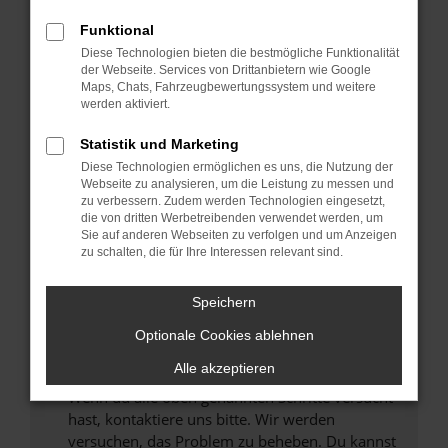
Prüfe deine Browsererweiterungen.
Manche Erweiterungen, wie Werbeblocker,
Funktional
können das Laden bestimmter Seiten
Diese Technologien bieten die bestmögliche Funktionalität
verhindern. Funktioniert die Seite in einem
der Webseite. Services von Drittanbietern wie Google
anderen Browser oder in einem privaten
Maps, Chats, Fahrzeugbewertungssystem und weitere
werden aktiviert.
Fenster?
Starte dein Gerät neu.
Statistik und Marketing
Das kann manchmal helfen, vorübergehende
Diese Technologien ermöglichen es uns, die Nutzung der
Probleme zu beheben.
Webseite zu analysieren, um die Leistung zu messen und
zu verbessern. Zudem werden Technologien eingesetzt,
Stelle sicher, dass dein Browser und dein
die von dritten Werbetreibenden verwendet werden, um
Betriebssystem auf dem neuesten Stand
Sie auf anderen Webseiten zu verfolgen und um Anzeigen
zu schalten, die für Ihre Interessen relevant sind.
sind.
Veraltete Software birgt nicht nur ein
Sicherheitsrisiko, sondern kann auch dazu
Speichern
führen, dass bestimmte Funktionen nicht mehr
Optionale Cookies ablehnen
unterstützt werden.
Alle akzeptieren
Wende dich an den Webseitenbetreiber.
Wenn du alle oben genannten Schritte versucht
hast, kontaktiere uns bitte. Wir werden
versuchen, das Problem zu beheben. Du kannst