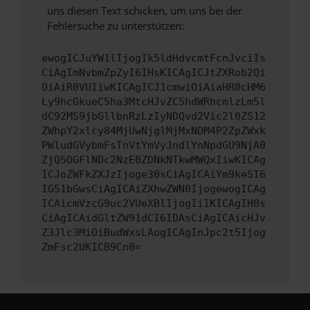
uns diesen Text schicken, um uns bei der
Fehlersuche zu unterstützen:
ewogICJuYW1lIjogIk5ldHdvcmtFcnJvciIs
CiAgImNvbmZpZyI6IHsKICAgICJtZXRob2Qi
OiAiR0VUIiwKICAgICJ1cmwiOiAiaHR0cHM6
Ly9hcGkueC5ha3MtcHJvZC5hdWRhcmlzLm5l
dC92MS9jbGllbnRzLzIyNDQvd2Vic2l0ZS12
ZWhpY2xlcy84MjUwNjglMjMxNDM4P2ZpZWxk
PWludGVybmFsTnVtYmVyJndlYnNpdGU9NjA0
ZjQ5OGFlNDc2NzE0ZDNkNTkwMWQxIiwKICAg
ICJoZWFkZXJzIjoge30sCiAgICAiYm9keSI6
IG51bGwsCiAgICAiZXhwZWN0IjogewogICAg
ICAicmVzcG9uc2VUeXBlIjogIiIKICAgIH0s
CiAgICAidGltZW91dCI6IDAsCiAgICAicHJv
Z3Jlc3MiOiBudWxsLAogICAgInJpc2t5Ijog
ZmFsc2UKICB9Cn0=