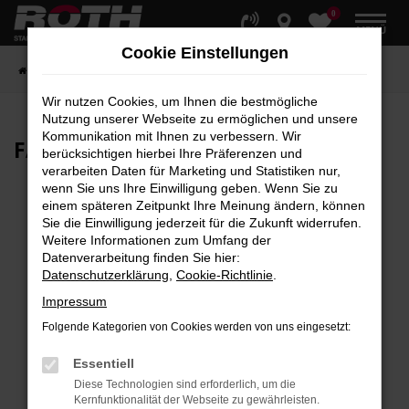
0
Zum
MENÜ
Hauptinhalt
Cookie Einstellungen
springen
Startseite
Fahrzeuge
Fahrzeugbestand
Wir nutzen Cookies, um Ihnen die bestmögliche
Nutzung unserer Webseite zu ermöglichen und unsere
Kommunikation mit Ihnen zu verbessern. Wir
FAHRZEUG-
SHOWROOM
berücksichtigen hierbei Ihre Präferenzen und
verarbeiten Daten für Marketing und Statistiken nur,
wenn Sie uns Ihre Einwilligung geben. Wenn Sie zu
einem späteren Zeitpunkt Ihre Meinung ändern, können
Sie die Einwilligung jederzeit für die Zukunft widerrufen.
Fehler: Network Error
Weitere Informationen zum Umfang der
Datenverarbeitung finden Sie hier:
Beim Laden ist ein Fehler aufgetreten.
Datenschutzerklärung
,
Cookie-Richtlinie
.
Hier sind ein paar Tipps, die dir helfen können:
Impressum
Überprüfe deine Firewall und deine
Folgende Kategorien von Cookies werden von uns eingesetzt:
Internetverbindung.
Laden andere Webseiten, zum Beispiel deine
Essentiell
Suchmaschine?
Diese Technologien sind erforderlich, um die
Kernfunktionalität der Webseite zu gewährleisten.