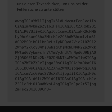
uns diesen Text schicken, um uns bei der
Fehlersuche zu unterstützen:
ewogICJuYW1lIjogIk5ldHdvcmtFcnJvciIs
CiAgImNvbmZpZyI6IHsKICAgICJtZXRob2Qi
OiAiR0VUIiwKICAgICJ1cmwiOiAiaHR0cHM6
Ly9hcGkueC5ha3MtcHJvZC5hdWRhcmlzLm5l
dC92MS9jbGllbnRzLzIyNDQvd2Vic2l0ZS12
ZWhpY2xlcy84MjUwNzglMjMxNDM4P2ZpZWxk
PWludGVybmFsTnVtYmVyJndlYnNpdGU9NjA0
ZjQ5OGFlNDc2NzE0ZDNkNTkwMWQxIiwKICAg
ICJoZWFkZXJzIjoge30sCiAgICAiYm9keSI6
IG51bGwsCiAgICAiZXhwZWN0IjogewogICAg
ICAicmVzcG9uc2VUeXBlIjogIiIKICAgIH0s
CiAgICAidGltZW91dCI6IDAsCiAgICAicHJv
Z3Jlc3MiOiBudWxsLAogICAgInJpc2t5Ijog
ZmFsc2UKICB9Cn0=