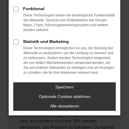
Prüfe deine Browsererweiterungen.
Manche Erweiterungen, wie Werbeblocker,
Funktional
können das Laden bestimmter Seiten
Diese Technologien bieten die bestmögliche Funktionalität
verhindern. Funktioniert die Seite in einem
der Webseite. Services von Drittanbietern wie Google
anderen Browser oder in einem privaten
Maps, Chats, Fahrzeugbewertungssystem und weitere
werden aktiviert.
Fenster?
Starte dein Gerät neu.
Statistik und Marketing
Das kann manchmal helfen, vorübergehende
Diese Technologien ermöglichen es uns, die Nutzung der
Probleme zu beheben.
Webseite zu analysieren, um die Leistung zu messen und
zu verbessern. Zudem werden Technologien eingesetzt,
Stelle sicher, dass dein Browser und dein
die von dritten Werbetreibenden verwendet werden, um
Betriebssystem auf dem neuesten Stand
Sie auf anderen Webseiten zu verfolgen und um Anzeigen
zu schalten, die für Ihre Interessen relevant sind.
sind.
Veraltete Software birgt nicht nur ein
Sicherheitsrisiko, sondern kann auch dazu
Speichern
führen, dass bestimmte Funktionen nicht mehr
Optionale Cookies ablehnen
unterstützt werden.
Alle akzeptieren
Wende dich an den Webseitenbetreiber.
Wenn du alle oben genannten Schritte versucht
hast, kontaktiere uns bitte. Wir werden
versuchen, das Problem zu beheben. Du kannst