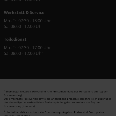
Werkstatt & Service
Mo.-Fr. 07:30 - 18:00 Uhr
Sa. 08:00 - 12:00 Uhr
Teiledienst
Mo.-Fr. 07:30 - 17:00 Uhr
Sa. 08:00 - 12:00 Uhr
Ehemaliger Neupreis (Unverbindliche Preisempfehlung des Herstellers am Tag der
1
Erstzulassung).
Der errechnete Preisvorteil sowie die angegebene Ersparnis errechnet sich gegenüber
der ehemaligen unverbindlichen Preisempfehlung des Herstellers am Tag der
Erstzulassung (Neupreis).
2
Hierbei handelt es sich um ein Finanzierungs-Angebot. Preise sind Bruttopreise.
Irrtümer vorbehalten.