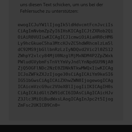
uns diesen Text schicken, um uns bei der
Fehlersuche zu unterstützen:
ewogICJuYW1lIjogIk5ldHdvcmtFcnJvciIs
CiAgImNvbmZpZyI6IHsKICAgICJtZXRob2Qi
OiAiR0VUIiwKICAgICJ1cmwiOiAiaHR0cHM6
Ly9hcGkueC5ha3MtcHJvZC5hdWRhcmlzLm5l
dC92MS9jbGllbnRzLzIyNDQvd2Vic2l0ZS12
ZWhpY2xlcy84MjU0NzglMjMxNDM4P2ZpZWxk
PWludGVybmFsTnVtYmVyJndlYnNpdGU9NjA0
ZjQ5OGFlNDc2NzE0ZDNkNTkwMWQxIiwKICAg
ICJoZWFkZXJzIjoge30sCiAgICAiYm9keSI6
IG51bGwsCiAgICAiZXhwZWN0IjogewogICAg
ICAicmVzcG9uc2VUeXBlIjogIiIKICAgIH0s
CiAgICAidGltZW91dCI6IDAsCiAgICAicHJv
Z3Jlc3MiOiBudWxsLAogICAgInJpc2t5Ijog
ZmFsc2UKICB9Cn0=