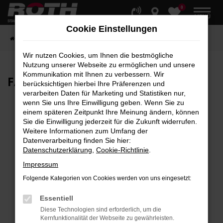
0
Zum
MENÜ
Hauptinhalt
Cookie Einstellungen
springen
Startseite
Fahrzeuge
Fahrzeugbestand
Wir nutzen Cookies, um Ihnen die bestmögliche
Nutzung unserer Webseite zu ermöglichen und unsere
Kommunikation mit Ihnen zu verbessern. Wir
FAHRZEUG-
SHOWROOM
berücksichtigen hierbei Ihre Präferenzen und
verarbeiten Daten für Marketing und Statistiken nur,
wenn Sie uns Ihre Einwilligung geben. Wenn Sie zu
einem späteren Zeitpunkt Ihre Meinung ändern, können
Sie die Einwilligung jederzeit für die Zukunft widerrufen.
Fehler: Network Error
Weitere Informationen zum Umfang der
Datenverarbeitung finden Sie hier:
Beim Laden ist ein Fehler aufgetreten.
Datenschutzerklärung
,
Cookie-Richtlinie
.
Hier sind ein paar Tipps, die dir helfen können:
Impressum
Überprüfe deine Firewall und deine
Folgende Kategorien von Cookies werden von uns eingesetzt:
Internetverbindung.
Laden andere Webseiten, zum Beispiel deine
Essentiell
Suchmaschine?
Diese Technologien sind erforderlich, um die
Kernfunktionalität der Webseite zu gewährleisten.