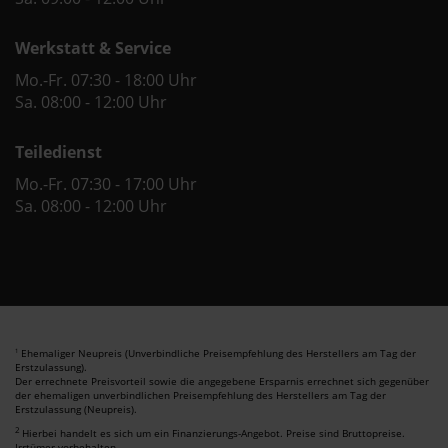
Werkstatt & Service
Mo.-Fr. 07:30 - 18:00 Uhr
Sa. 08:00 - 12:00 Uhr
Teiledienst
Mo.-Fr. 07:30 - 17:00 Uhr
Sa. 08:00 - 12:00 Uhr
Ehemaliger Neupreis (Unverbindliche Preisempfehlung des Herstellers am Tag der
1
Erstzulassung).
Der errechnete Preisvorteil sowie die angegebene Ersparnis errechnet sich gegenüber
der ehemaligen unverbindlichen Preisempfehlung des Herstellers am Tag der
Erstzulassung (Neupreis).
2
Hierbei handelt es sich um ein Finanzierungs-Angebot. Preise sind Bruttopreise.
Irrtümer vorbehalten.