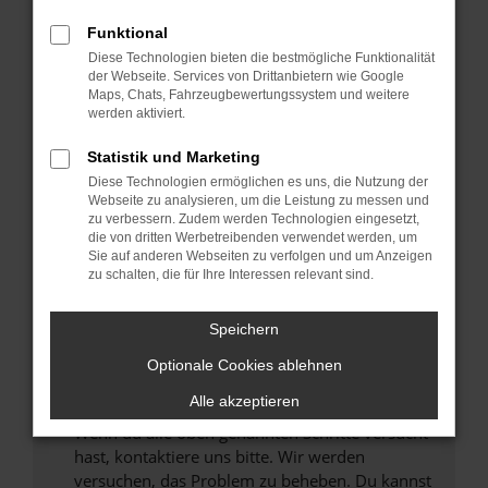
Prüfe deine Browsererweiterungen.
Manche Erweiterungen, wie Werbeblocker,
Funktional
können das Laden bestimmter Seiten
Diese Technologien bieten die bestmögliche Funktionalität
verhindern. Funktioniert die Seite in einem
der Webseite. Services von Drittanbietern wie Google
anderen Browser oder in einem privaten
Maps, Chats, Fahrzeugbewertungssystem und weitere
werden aktiviert.
Fenster?
Starte dein Gerät neu.
Statistik und Marketing
Das kann manchmal helfen, vorübergehende
Diese Technologien ermöglichen es uns, die Nutzung der
Probleme zu beheben.
Webseite zu analysieren, um die Leistung zu messen und
zu verbessern. Zudem werden Technologien eingesetzt,
Stelle sicher, dass dein Browser und dein
die von dritten Werbetreibenden verwendet werden, um
Betriebssystem auf dem neuesten Stand
Sie auf anderen Webseiten zu verfolgen und um Anzeigen
zu schalten, die für Ihre Interessen relevant sind.
sind.
Veraltete Software birgt nicht nur ein
Sicherheitsrisiko, sondern kann auch dazu
Speichern
führen, dass bestimmte Funktionen nicht mehr
Optionale Cookies ablehnen
unterstützt werden.
Alle akzeptieren
Wende dich an den Webseitenbetreiber.
Wenn du alle oben genannten Schritte versucht
hast, kontaktiere uns bitte. Wir werden
versuchen, das Problem zu beheben. Du kannst