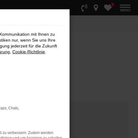
0
MENÜ
 Kommunikation mit Ihnen zu
stiken nur, wenn Sie uns Ihre
ung jederzeit für die Zukunft
ärung
,
Cookie-Richtlinie
.
Maps, Chats,
nd zu verbessern. Zudem werden