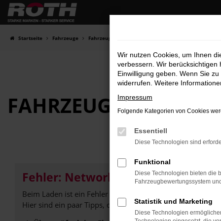
Zum
Hauptinhalt
springen
Startseite
Fahrzeuge
Fahrzeugbestand
Wir nutzen Cookies, um Ihnen d
verbessern. Wir berücksichtigen 
Einwilligung geben. Wenn Sie zu 
widerrufen. Weitere Information
FAHRZEUG-
SHOWRO
Impressum
Folgende Kategorien von Cookies werd
Essentiell
Diese Technologien sind erforde
Funktional
Fehler: Network Error
Diese Technologien bieten die b
Fahrzeugbewertungssystem und w
Beim Laden ist ein Fehler aufgetreten.
Statistik und Marketing
Hier sind ein paar Tipps, die dir helfen können:
Diese Technologien ermöglichen