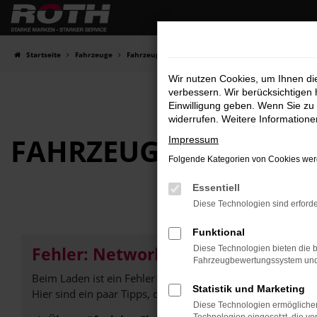
Zum
Hauptinhalt
springen
Startseite
Fahrzeuge
Fahrzeugbestand
Wir nutzen Cookies, um Ihnen d
verbessern. Wir berücksichtigen 
Einwilligung geben. Wenn Sie zu 
widerrufen. Weitere Information
FAHRZEUG-
SHOWRO
Impressum
Folgende Kategorien von Cookies werd
Essentiell
Diese Technologien sind erforde
Funktional
Fehler: Network Error
Diese Technologien bieten die b
Fahrzeugbewertungssystem und w
Beim Laden ist ein Fehler aufgetreten.
Statistik und Marketing
Hier sind ein paar Tipps, die dir helfen können:
Diese Technologien ermöglichen