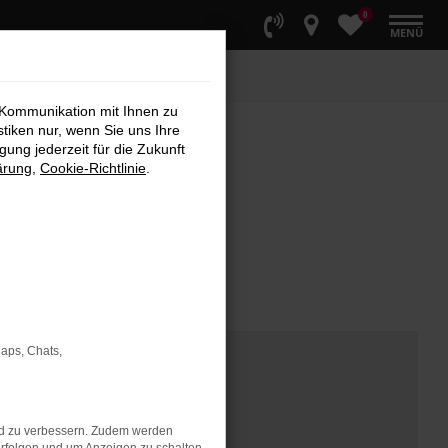
0
MENÜ
 Kommunikation mit Ihnen zu
stiken nur, wenn Sie uns Ihre
ung jederzeit für die Zukunft
ärung
,
Cookie-Richtlinie
.
Maps, Chats,
nd zu verbessern. Zudem werden